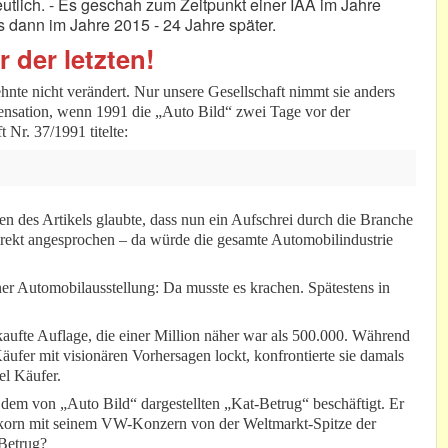
eutlich. - Es geschah zum Zeitpunkt einer IAA im Jahre
dann im Jahre 2015 - 24 Jahre später.
 der letzten!
hnte nicht verändert. Nur unsere Gesellschaft nimmt sie anders
 Sensation, wenn 1991 die „Auto Bild“ zwei Tage vor der
 Nr. 37/1991 titelte:
en des Artikels glaubte, dass nun ein Aufschrei durch die Branche
rekt angesprochen – da würde die gesamte Automobilindustrie
ner Automobilausstellung: Da musste es krachen. Spätestens in
rkaufte Auflage, die einer Million näher war als 500.000. Während
Käufer mit visionären Vorhersagen lockt, konfrontierte sie damals
el Käufer.
em von „Auto Bild“ dargestellten „Kat-Betrug“ beschäftigt. Er
rkorn mit seinem VW-Konzern von der Weltmarkt-Spitze der
 Betrug?