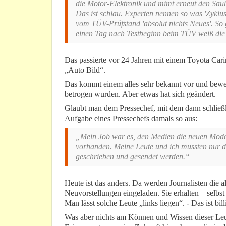
die Motor-Elektronik und mimt erneut den Sa
Das ist schlau. Experten nennen so was 'Zyklu
vom TÜV-Prüfstand 'absolut nichts Neues'. So
einen Tag nach Testbeginn beim TÜV weiß die
Das passierte vor 24 Jahren mit einem Toyota Ca
„Auto Bild“.
Das kommt einem alles sehr bekannt vor und bewei
betrogen wurden. Aber etwas hat sich geändert.
Glaubt man dem Pressechef, mit dem dann schließl
Aufgabe eines Pressechefs damals so aus:
„Mein Job war es, den Medien die neuen Modell
vorhanden. Meine Leute und ich mussten nur da
geschrieben und gesendet werden.“
Heute ist das anders. Da werden Journalisten die a
Neuvorstellungen eingeladen. Sie erhalten – selb
Man lässt solche Leute „links liegen“. - Das ist bill
Was aber nichts am Können und Wissen dieser Leu