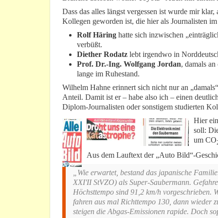
Dass das alles längst vergessen ist wurde mir klar
Kollegen geworden ist, die hier als Journalisten im
Rolf Häring
hatte sich inzwischen „einträgli
verbüßt.
Diether Rodatz
lebt irgendwo in Norddeutsc
Prof. Dr.-Ing. Wolfgang Jordan
, damals an
lange im Ruhestand.
Wilhelm Hahne erinnert sich nicht nur an „damals
Anteil. Damit ist er – habe also ich – einen deutl
Diplom-Journalisten oder sonstigem studierten Kol
Hier ei
soll: D
um CO
Aus dem Lauftext der „Auto Bild“-Geschic
„Wie erwartet, bestand das japanische Famil
XXI'II StVZO) als Super-Saubermann. Gefahren
Höchsttempo sind 91,2 km/h vorgeschrieben. Wi
fahren aus mal Richttempo 130, dann wieder z
steigen die Abgas-Emissionen rapide. Doch sop