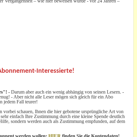
er Vergangenheit – wie hier beweisen wurde - vor 24 Jahren –
.
 Abonnement-Interessierte!
s"! -
Darum aber auch ein wenig abhängig von seinen Lesern. -
ug! - Aber nicht alle Leser mögen sich gleich für ein Abo
n jedem Fall teurer!
 vorbei schauen, Ihnen die hier gebotene ursprüngliche Art von
 sehr einfach Ihre Zustimmung durch eine kleine Spende deutlich
e Hilfe, sondern werden auch als Zustimmung empfunden, auf dem
bonnent werden wollen:
HIER
finden Sie die Kontendaten!