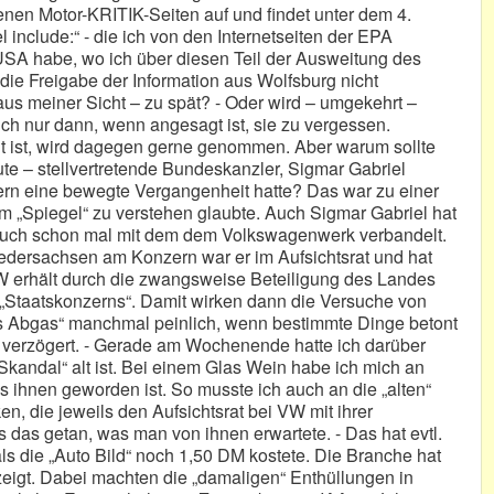
enen Motor-KRITIK-Seiten auf und findet unter dem 4.
el include:“ - die ich von den Internetseiten der EPA
USA habe, wo ich über diesen Teil der Ausweitung des
 die Freigabe der Information aus Wolfsburg nicht
 aus meiner Sicht – zu spät? - Oder wird – umgekehrt –
ch nur dann, wenn angesagt ist, sie zu vergessen.
gt ist, wird dagegen gerne genommen. Aber warum sollte
te – stellvertretende Bundeskanzler, Sigmar Gabriel
ern eine bewegte Vergangenheit hatte? Das war zu einer
um „Spiegel“ zu verstehen glaubte. Auch Sigmar Gabriel hat
 auch schon mal mit dem dem Volkswagenwerk verbandelt.
dersachsen am Konzern war er im Aufsichtsrat und hat
 erhält durch die zwangsweise Beteiligung des Landes
„Staatskonzerns“. Damit wirken dann die Versuche von
s Abgas“ manchmal peinlich, wenn bestimmte Dinge betont
r verzögert. - Gerade am Wochenende hatte ich darüber
andal“ alt ist. Bei einem Glas Wein habe ich mich an
s ihnen geworden ist. So musste ich auch an die „alten“
, die jeweils den Aufsichtsrat bei VW mit ihrer
 das getan, was man von ihnen erwartete. - Das hat evtl.
ls die „Auto Bild“ noch 1,50 DM kostete. Die Branche hat
zeigt. Dabei machten die „damaligen“ Enthüllungen in