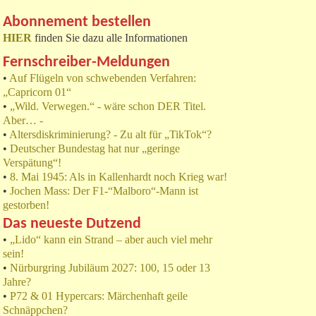
Abonnement bestellen
HIER
finden Sie dazu alle Informationen
Fernschreiber-Meldungen
•
Auf Flügeln von schwebenden Verfahren:
„Capricorn 01“
•
„Wild. Verwegen.“ - wäre schon DER Titel.
Aber… -
•
Altersdiskriminierung? - Zu alt für „TikTok“?
•
Deutscher Bundestag hat nur „geringe
Verspätung“!
•
8. Mai 1945: Als in Kallenhardt noch Krieg war!
•
Jochen Mass: Der F1-“Malboro“-Mann ist
gestorben!
Das neueste Dutzend
•
„Lido“ kann ein Strand – aber auch viel mehr
sein!
•
Nürburgring Jubiläum 2027: 100, 15 oder 13
Jahre?
•
P72 & 01 Hypercars: Märchenhaft geile
Schnäppchen?