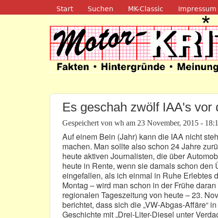
Navigation
Start
Suchen
MK-Classic
Impressum
Motor-Kritik.d
Es geschah zwölf IAA's vor d
Gespeichert von
wh
am
23 November, 2015 - 18:
Auf einem Bein (Jahr) kann die IAA nicht st
machen. Man sollte also schon 24 Jahre zur
heute aktiven Journalisten, die über Automob
heute in Rente, wenn sie damals schon den Ü
eingefallen, als ich einmal in Ruhe Erlebtes d
Montag – wird man schon in der Frühe daran e
regionalen Tageszeitung von heute – 23. Nove
berichtet, dass sich die „VW-Abgas-Affäre“ in
Geschichte mit „Drei-Liter-Diesel unter Verda