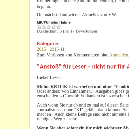
Erinnerungen an eine Zukunft hinnehmen, die in d
begann.
Demnächst dann wieder Aktuelles von VW.
MK/Wilhelm Hahne
Durchschnitt:
5
(bei
17
Bewertungen)
Kategorie:
2015
2015-11
Zum Verfassen von Kommentaren bitte
Anmelden
"Anstoß" für Leser – nicht nur für
Lieber Leser,
Motor-KRITIK
ist werbefrei und ohne "Cookie
Oder anders: Von Einnahmen. - Ausgaben gibt's gen
entscheiden. - Obwohl: Volltanken ist inzwischen i
Auch wenn Sie nur ab und zu mal auf diesen Seiten
Journalismus - ohne "KI" gefällt, dann können Sie
machen - Auch kleine Beträge sind nicht nur ein
richtigen Weg zu sein!
Wenn Sie aber sofort ein für mich wichtiger A