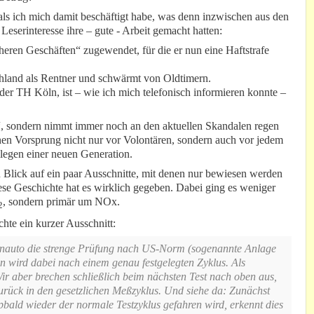
, als ich mich damit beschäftigt habe, was denn inzwischen aus den
 Leserinteresse ihre – gute - Arbeit gemacht hatten:
cheren Geschäften“ zugewendet, für die er nun eine Haftstrafe
hland als Rentner und schwärmt von Oldtimern.
 der TH Köln, ist – wie ich mich telefonisch informieren konnte –
“, sondern nimmt immer noch an den aktuellen Skandalen regen
ichen Vorsprung nicht nur vor Volontären, sondern auch vor jedem
legen einer neuen Generation.
n Blick auf ein paar Ausschnitte, mit denen nur bewiesen werden
iese Geschichte hat es wirklich gegeben. Dabei ging es weniger
, sondern primär um NOx.
2
hte ein kurzer Ausschnitt:
ienauto die strenge Prüfung nach US-Norm (sogenannte Anlage
 wird dabei nach einem genau festgelegten Zyklus. Als
r aber brechen schließlich beim nächsten Test nach oben aus,
urück in den gesetzlichen Meßzyklus. Und siehe da: Zunächst
bald wieder der normale Testzyklus gefahren wird, erkennt dies