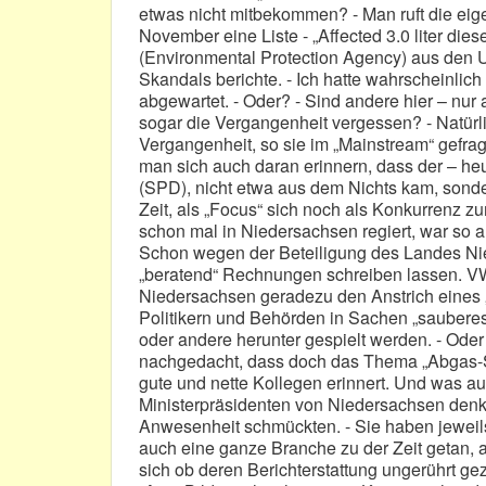
etwas nicht mitbekommen? - Man ruft die eig
November eine Liste - „Affected 3.0 liter dies
(Environmental Protection Agency) aus den 
Skandals berichte. - Ich hatte wahrscheinlich
abgewartet. - Oder? - Sind andere hier – nur
sogar die Vergangenheit vergessen? - Natürli
Vergangenheit, so sie im „Mainstream“ gefra
man sich auch daran erinnern, dass der – heu
(SPD), nicht etwa aus dem Nichts kam, sond
Zeit, als „Focus“ sich noch als Konkurrenz z
schon mal in Niedersachsen regiert, war so
Schon wegen der Beteiligung des Landes Nie
„beratend“ Rechnungen schreiben lassen. VW
Niedersachsen geradezu den Anstrich eines 
Politikern und Behörden in Sachen „saubere
oder andere herunter gespielt werden. - Ode
nachgedacht, dass doch das Thema „Abgas-Sk
gute und nette Kollegen erinnert. Und was au
Ministerpräsidenten von Niedersachsen denken
Anwesenheit schmückten. - Sie haben jeweils
auch eine ganze Branche zu der Zeit getan, a
sich ob deren Berichterstattung ungerührt ge