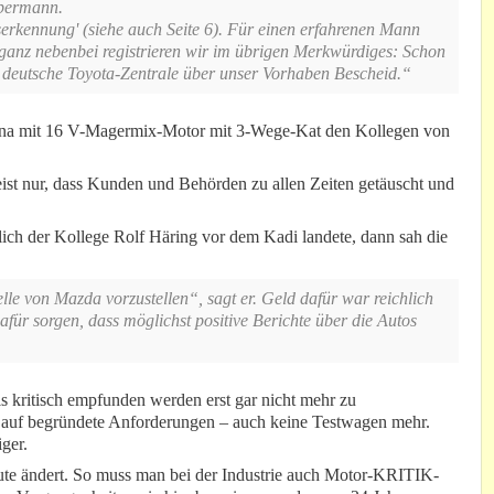
ubermann.
serkennung' (siehe auch Seite 6). Für einen erfahrenen Mann
 ganz nebenbei registrieren wir im übrigen Merkwürdiges: Schon
 deutsche Toyota-Zentrale über unser Vorhaben Bescheid.“
rina mit 16 V-Magermix-Motor mit 3-Wege-Kat den Kollegen von
st nur, dass Kunden und Behörden zu allen Zeiten getäuscht und
ich der Kollege Rolf Häring vor dem Kadi landete, dann sah die
e von Mazda vorzustellen“, sagt er. Geld dafür war reichlich
für sorgen, dass möglichst positive Berichte über die Autos
ls kritisch empfunden werden erst gar nicht mehr zu
st auf begründete Anforderungen – auch keine Testwagen mehr.
iger.
te ändert. So muss man bei der Industrie auch Motor-KRITIK-