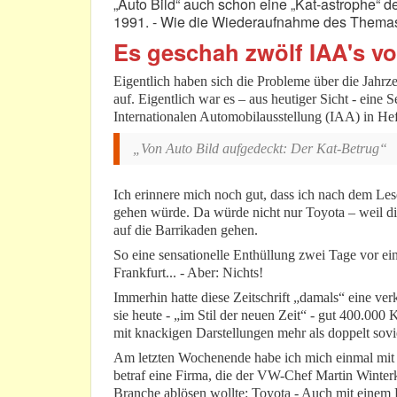
„Auto Bild“ auch schon eine „Kat-astrophe“ d
1991. - Wie die Wiederaufnahme des Themas 
Es geschah zwölf IAA's vor
Eigentlich haben sich die Probleme über die Jahrze
auf. Eigentlich war es – aus heutiger Sicht - eine
Internationalen Automobilausstellung (IAA) in Heft
„Von Auto Bild aufgedeckt: Der Kat-Betrug“
Ich erinnere mich noch gut, dass ich nach dem Les
gehen würde. Da würde nicht nur Toyota – weil di
auf die Barrikaden gehen.
So eine sensationelle Enthüllung zwei Tage vor ei
Frankfurt... - Aber: Nichts!
Immerhin hatte diese Zeitschrift „damals“ eine ve
sie heute - „im Stil der neuen Zeit“ - gut 400.000 
mit knackigen Darstellungen mehr als doppelt sovi
Am letzten Wochenende habe ich mich einmal mit d
betraf eine Firma, die der VW-Chef Martin Winte
Branche ablösen wollte: Toyota - Auch mit einem