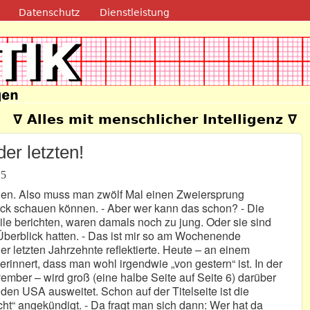
Direkt zum Inhalt
Datenschutz
Dienstleistung
e
∇ Alles mit menschlicher Intelligenz ∇
er letzten!
15
ehen. Also muss man zwölf Mal einen Zweiersprung
ück schauen können. - Aber wer kann das schon? - Die
ile berichten, waren damals noch zu jung. Oder sie sind
berblick hatten. - Das ist mir so am Wochenende
er letzten Jahrzehnte reflektierte. Heute – an einem
rinnert, dass man wohl irgendwie „von gestern“ ist. In der
mber – wird groß (eine halbe Seite auf Seite 6) darüber
 den USA ausweitet. Schon auf der Titelseite ist die
cht“ angekündigt. - Da fragt man sich dann: Wer hat da