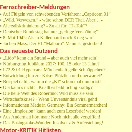
Fernschreiber-Meldungen
•
Auf Flügeln von schwebenden Verfahren: „Capricorn 01“
•
„Wild. Verwegen.“ - wäre schon DER Titel. Aber… -
•
Altersdiskriminierung? - Zu alt für „TikTok“?
•
Deutscher Bundestag hat nur „geringe Verspätung“!
•
8. Mai 1945: Als in Kallenhardt noch Krieg war!
•
Jochen Mass: Der F1-“Malboro“-Mann ist gestorben!
Das neueste Dutzend
•
„Lido“ kann ein Strand – aber auch viel mehr sein!
•
Nürburgring Jubiläum 2027: 100, 15 oder 13 Jahre?
•
P72 & 01 Hypercars: Märchenhaft geile Schnäppchen?
•
Entwicklung hin zur Krise: Plötzlich und unerwartet?
•
Beispiel dafür, warum die „KI“ schon mal dumm ist!
•
Ola kann’s nicht! - Knallt es bald richtig kräftig?
•
Die heile Welt des Robertino: Wild muss sie sein!
•
Wirtschaftskrise? - Wenn Unverständnis viral geht!
•
Informationen Made in Germany: Ein Sommermärchen!
•
Eine „Implosion“ kann auch zum Leserbrief werden!
•
Aus Andermatt hört man: Noch nicht alle vergriffen!
•
Das Basingstoke-Wunder: Insolvenz & Auferstehung!
Motor-KRITIK Hitlisten