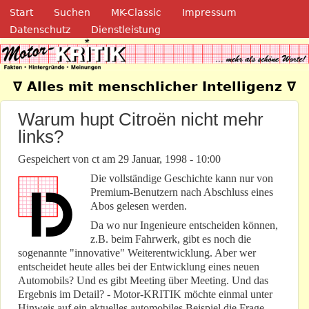
Navigation
Direkt zum Inhalt
Start
Suchen
MK-Classic
Impressum
Datenschutz
Dienstleistung
Motor-Kritik.de
∇ Alles mit menschlicher Intelligenz ∇
Warum hupt Citroën nicht mehr
links?
Gespeichert von
ct
am
29 Januar, 1998 - 10:00
Die vollständige Geschichte kann nur von
Premium-Benutzern nach Abschluss eines
Abos gelesen werden.
Da wo nur Ingenieure entscheiden können,
z.B. beim Fahrwerk, gibt es noch die
sogenannte "innovative" Weiterentwicklung. Aber wer
entscheidet heute alles bei der Entwicklung eines neuen
Automobils? Und es gibt Meeting über Meeting. Und das
Ergebnis im Detail? - Motor-KRITIK möchte einmal unter
Hinweis auf ein aktuelles automobiles Beispiel die Frage