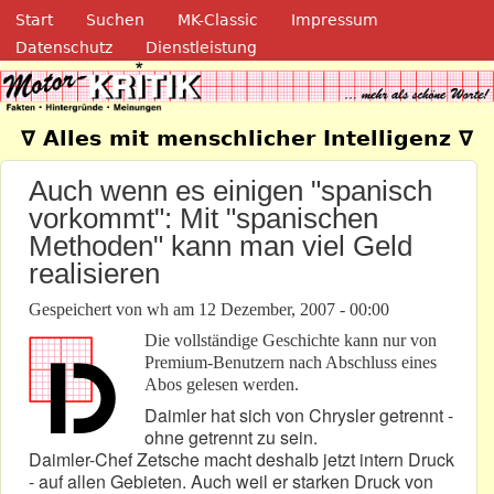
Navigation
Direkt zum Inhalt
Start
Suchen
MK-Classic
Impressum
Datenschutz
Dienstleistung
Motor-Kritik.de
∇ Alles mit menschlicher Intelligenz ∇
Auch wenn es einigen "spanisch
vorkommt": Mit "spanischen
Methoden" kann man viel Geld
realisieren
Gespeichert von
wh
am
12 Dezember, 2007 - 00:00
Die vollständige Geschichte kann nur von
Premium-Benutzern nach Abschluss eines
Abos gelesen werden.
Daimler hat sich von Chrysler getrennt -
ohne getrennt zu sein.
Daimler-Chef Zetsche macht deshalb jetzt intern Druck
- auf allen Gebieten. Auch weil er starken Druck von