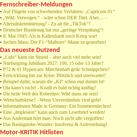
Fernschreiber-Meldungen
•
Auf Flügeln von schwebenden Verfahren: „Capricorn 01“
•
„Wild. Verwegen.“ - wäre schon DER Titel. Aber… -
•
Altersdiskriminierung? - Zu alt für „TikTok“?
•
Deutscher Bundestag hat nur „geringe Verspätung“!
•
8. Mai 1945: Als in Kallenhardt noch Krieg war!
•
Jochen Mass: Der F1-“Malboro“-Mann ist gestorben!
Das neueste Dutzend
•
„Lido“ kann ein Strand – aber auch viel mehr sein!
•
Nürburgring Jubiläum 2027: 100, 15 oder 13 Jahre?
•
P72 & 01 Hypercars: Märchenhaft geile Schnäppchen?
•
Entwicklung hin zur Krise: Plötzlich und unerwartet?
•
Beispiel dafür, warum die „KI“ schon mal dumm ist!
•
Ola kann’s nicht! - Knallt es bald richtig kräftig?
•
Die heile Welt des Robertino: Wild muss sie sein!
•
Wirtschaftskrise? - Wenn Unverständnis viral geht!
•
Informationen Made in Germany: Ein Sommermärchen!
•
Eine „Implosion“ kann auch zum Leserbrief werden!
•
Aus Andermatt hört man: Noch nicht alle vergriffen!
•
Das Basingstoke-Wunder: Insolvenz & Auferstehung!
Motor-KRITIK Hitlisten