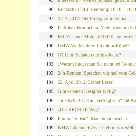
95
Interessant – weil es politisch gewollt wa
96
Rückschau DLF-Sendung: 10.10. - 10:1
97
VLN 2012: Der Prolog zum Drama
98
Parkplatz Brünnchen: Meilenstein im Sc
99
IST-Zustand: Motor-KRITIK nun erreic
100
BMW-Werksfahrer: Premium-Rüpel?
101
GT1: Im Schatten der Insolvenz?
102
„Warum findet man Sie nicht bei Googl
103
24h-Rennen: Sprechen wir mal vom Gel
104
22. April 2012: Lieber Leser!
105
Gibt es einen Designer-Käfig?
106
Juristisch OK: Kai „verträgt sich“ mit Ka
107
„Der RECHTE Weg“
108
Flimm-“erkiste“: Manchmal unscharf
109
BMW's kleiner 6-Zyl.: Geburt vor Weih