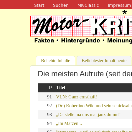
Navigation
Start
Suchen
MK-Classic
Impressum
Motor-Kritik.d
Beliebte Inhalte
(aktiver Reiter)
Beliebtester Inhalt heute
Die meisten Aufrufe (seit d
P
Titel
91
VLN: Ganz ernsthaft!
92
(Dr.) Robertino Wild und sein schicksal
93
„Da stelle ma uns mal janz dumm“
94
„Im Märzen...