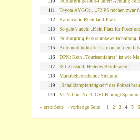
110
Nürburgring-Touri-Fahrer: Achtung Fall
111
Toyota AYGO: „...72 PS reichen zwar fü
112
Karneval in Rheinland-Pfalz
113
So geht’s auch: „Kein Platz für Poser un
114
Nürburgring-Parkraumbewirtschaftung: P
115
Automobilindustrie: Ist man auf dem fa
116
DPN: Kein „Touristenfahrer" ist wie Ma
117
IST-Zustand: Heiteres Beruferaten!
118
Marktbeherrschende Stellung
119
„Schalldämpfertätigkeit“ der Polizei brau
120
VLN-Lauf Nr. 9: GELB bringt Spannun
Seiten
« erste Seite
‹ vorherige Seite
1
2
3
4
5
6