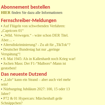
Abonnement bestellen
HIER
finden Sie dazu alle Informationen
Fernschreiber-Meldungen
•
Auf Flügeln von schwebenden Verfahren:
„Capricorn 01“
•
„Wild. Verwegen.“ - wäre schon DER Titel.
Aber… -
•
Altersdiskriminierung? - Zu alt für „TikTok“?
•
Deutscher Bundestag hat nur „geringe
Verspätung“!
•
8. Mai 1945: Als in Kallenhardt noch Krieg war!
•
Jochen Mass: Der F1-“Malboro“-Mann ist
gestorben!
Das neueste Dutzend
•
„Lido“ kann ein Strand – aber auch viel mehr
sein!
•
Nürburgring Jubiläum 2027: 100, 15 oder 13
Jahre?
•
P72 & 01 Hypercars: Märchenhaft geile
Schnäppchen?