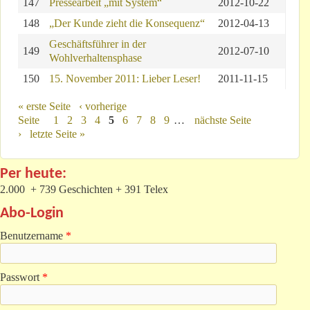
147
Pressearbeit „mit System“
2012-10-22
148
„Der Kunde zieht die Konsequenz“
2012-04-13
Geschäftsführer in der
149
2012-07-10
Wohlverhaltensphase
150
15. November 2011: Lieber Leser!
2011-11-15
Seiten
« erste Seite
‹ vorherige
Seite
1
2
3
4
5
6
7
8
9
…
nächste Seite
›
letzte Seite »
Per heute:
2.000 + 739 Geschichten + 391 Telex
Abo-Login
Benutzername
*
Passwort
*