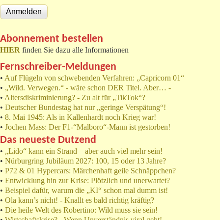
Abonnement bestellen
HIER
finden Sie dazu alle Informationen
Fernschreiber-Meldungen
•
Auf Flügeln von schwebenden Verfahren: „Capricorn 01“
•
„Wild. Verwegen.“ - wäre schon DER Titel. Aber… -
•
Altersdiskriminierung? - Zu alt für „TikTok“?
•
Deutscher Bundestag hat nur „geringe Verspätung“!
•
8. Mai 1945: Als in Kallenhardt noch Krieg war!
•
Jochen Mass: Der F1-“Malboro“-Mann ist gestorben!
Das neueste Dutzend
•
„Lido“ kann ein Strand – aber auch viel mehr sein!
•
Nürburgring Jubiläum 2027: 100, 15 oder 13 Jahre?
•
P72 & 01 Hypercars: Märchenhaft geile Schnäppchen?
•
Entwicklung hin zur Krise: Plötzlich und unerwartet?
•
Beispiel dafür, warum die „KI“ schon mal dumm ist!
•
Ola kann’s nicht! - Knallt es bald richtig kräftig?
•
Die heile Welt des Robertino: Wild muss sie sein!
•
Wirtschaftskrise? - Wenn Unverständnis viral geht!