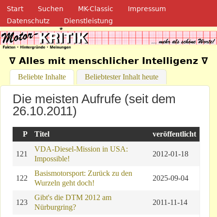
Navigation
Direkt zum Inhalt
Start
Suchen
MK-Classic
Impressum
Datenschutz
Dienstleistung
Motor-Kritik.de
∇ Alles mit menschlicher Intelligenz ∇
Beliebte Inhalte
(aktiver Reiter)
Beliebtester Inhalt heute
Die meisten Aufrufe (seit dem
26.10.2011)
P
Titel
veröffentlicht
VDA-Diesel-Mission in USA:
121
2012-01-18
Impossible!
Basismotorsport: Zurück zu den
122
2025-09-04
Wurzeln geht doch!
Gibt's die DTM 2012 am
123
2011-11-14
Nürburgring?