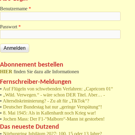
Benutzername
*
Passwort
*
Abonnement bestellen
HIER
finden Sie dazu alle Informationen
Fernschreiber-Meldungen
•
Auf Flügeln von schwebenden Verfahren: „Capricorn 01“
•
„Wild. Verwegen.“ - wäre schon DER Titel. Aber… -
•
Altersdiskriminierung? - Zu alt für „TikTok“?
•
Deutscher Bundestag hat nur „geringe Verspätung“!
•
8. Mai 1945: Als in Kallenhardt noch Krieg war!
•
Jochen Mass: Der F1-“Malboro“-Mann ist gestorben!
Das neueste Dutzend
•
Nürburgring Jubiläum 2027: 100, 15 oder 13 Jahre?