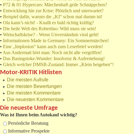
•
P72 & 01 Hypercars: Märchenhaft geile Schnäppchen?
•
Entwicklung hin zur Krise: Plötzlich und unerwartet?
•
Beispiel dafür, warum die „KI“ schon mal dumm ist!
•
Ola kann’s nicht! - Knallt es bald richtig kräftig?
•
Die heile Welt des Robertino: Wild muss sie sein!
•
Wirtschaftskrise? - Wenn Unverständnis viral geht!
•
Informationen Made in Germany: Ein Sommermärchen!
•
Eine „Implosion“ kann auch zum Leserbrief werden!
•
Aus Andermatt hört man: Noch nicht alle vergriffen!
•
Das Basingstoke-Wunder: Insolvenz & Auferstehung!
•
Gleich welcher DMSB-Zustand: Immer „Klein beigeben“!
Motor-KRITIK Hitlisten
Die meisten Aufrufe
Die meisten Bewertungen
Die meisten Kommentare
Die neuesten Kommentare
Die neueste Umfrage
Was ist Ihnen beim Autokauf wichtig?
Auswahlmöglichkeiten
Persönliche Beratung
Informative Prospekte