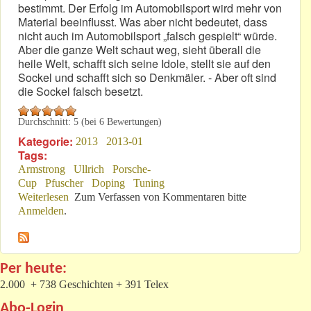
bestimmt. Der Erfolg im Automobilsport wird mehr von
Material beeinflusst. Was aber nicht bedeutet, dass
nicht auch im Automobilsport „falsch gespielt“ würde.
Aber die ganze Welt schaut weg, sieht überall die
heile Welt, schafft sich seine Idole, stellt sie auf den
Sockel und schafft sich so Denkmäler. - Aber oft sind
die Sockel falsch besetzt.
Durchschnitt:
5
(bei
6
Bewertungen)
Kategorie:
2013
2013-01
Tags:
Armstrong
Ullrich
Porsche-
Cup
Pfuscher
Doping
Tuning
Weiterlesen
über Radsport – Motorsport: Gibt's Ähnlichkeiten?
Zum Verfassen von Kommentaren bitte
Anmelden
.
Per heute:
2.000 + 738 Geschichten + 391 Telex
Abo-Login