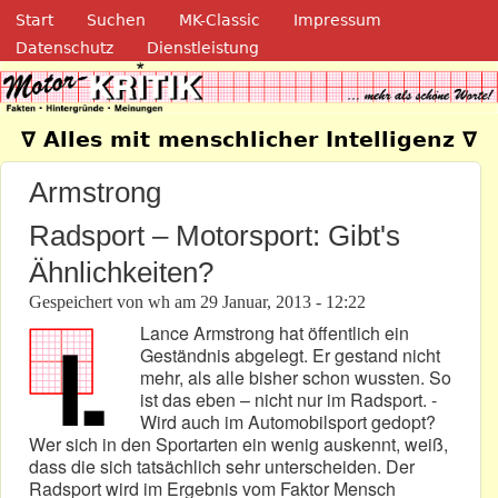
Navigation
Direkt zum Inhalt
Start
Suchen
MK-Classic
Impressum
Datenschutz
Dienstleistung
Motor-Kritik.de
∇ Alles mit menschlicher Intelligenz ∇
Armstrong
Radsport – Motorsport: Gibt's
Ähnlichkeiten?
Gespeichert von
wh
am
29 Januar, 2013 - 12:22
Lance Armstrong hat öffentlich ein
Geständnis abgelegt. Er gestand nicht
mehr, als alle bisher schon wussten. So
ist das eben – nicht nur im Radsport. -
Wird auch im Automobilsport gedopt?
Wer sich in den Sportarten ein wenig auskennt, weiß,
dass die sich tatsächlich sehr unterscheiden. Der
Radsport wird im Ergebnis vom Faktor Mensch