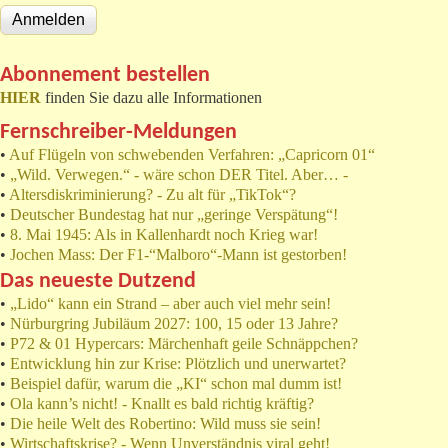
Abonnement bestellen
HIER
finden Sie dazu alle Informationen
Fernschreiber-Meldungen
•
Auf Flügeln von schwebenden Verfahren: „Capricorn 01“
•
„Wild. Verwegen.“ - wäre schon DER Titel. Aber… -
•
Altersdiskriminierung? - Zu alt für „TikTok“?
•
Deutscher Bundestag hat nur „geringe Verspätung“!
•
8. Mai 1945: Als in Kallenhardt noch Krieg war!
•
Jochen Mass: Der F1-“Malboro“-Mann ist gestorben!
Das neueste Dutzend
•
„Lido“ kann ein Strand – aber auch viel mehr sein!
•
Nürburgring Jubiläum 2027: 100, 15 oder 13 Jahre?
•
P72 & 01 Hypercars: Märchenhaft geile Schnäppchen?
•
Entwicklung hin zur Krise: Plötzlich und unerwartet?
•
Beispiel dafür, warum die „KI“ schon mal dumm ist!
•
Ola kann’s nicht! - Knallt es bald richtig kräftig?
•
Die heile Welt des Robertino: Wild muss sie sein!
•
Wirtschaftskrise? - Wenn Unverständnis viral geht!