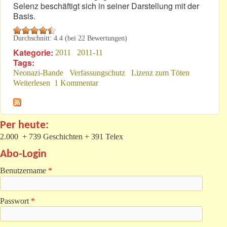
Selenz beschäftigt sich in seiner Darstellung mit der
Basis.
Durchschnitt:
4.4
(bei
22
Bewertungen)
Kategorie:
2011
2011-11
Tags:
Neonazi-Bande
Verfassungschutz
Lizenz zum Töten
Weiterlesen
über Verfassungsschutz: Ein Staat im Staate?
1 Kommentar
Per heute:
2.000 + 739 Geschichten + 391 Telex
Abo-Login
Benutzername
*
Passwort
*