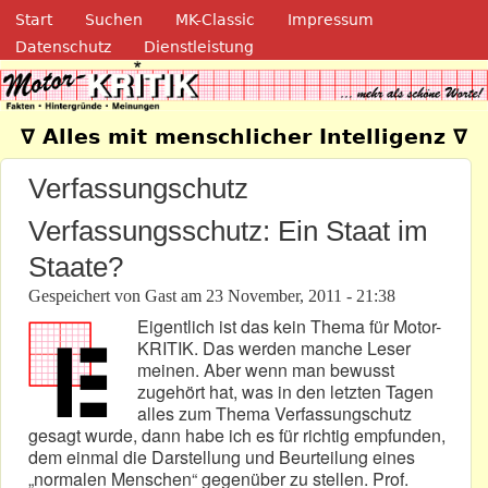
Navigation
Direkt zum Inhalt
Start
Suchen
MK-Classic
Impressum
Datenschutz
Dienstleistung
Motor-Kritik.de
∇ Alles mit menschlicher Intelligenz ∇
Verfassungschutz
Verfassungsschutz: Ein Staat im
Staate?
Gespeichert von
Gast
am
23 November, 2011 - 21:38
Eigentlich ist das kein Thema für Motor-
KRITIK. Das werden manche Leser
meinen. Aber wenn man bewusst
zugehört hat, was in den letzten Tagen
alles zum Thema Verfassungschutz
gesagt wurde, dann habe ich es für richtig empfunden,
dem einmal die Darstellung und Beurteilung eines
„normalen Menschen“ gegenüber zu stellen. Prof.