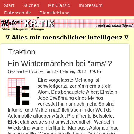
Navigation
Direkt zum Inhalt
Start
Suchen
MK-Classic
Impressum
Datenschutz
Dienstleistung
Motor-Kritik.de
∇ Alles mit menschlicher Intelligenz ∇
Traktion
Ein Wintermärchen bei "ams"?
Gespeichert von
wh
am
27 Februar, 2012 - 09:16
Eine vorgefasste Meinung ist
schwieriger zu zertrümmern als ein
Atom. Das behauptete Albert Einstein.
Jede Erwähnung eines Mythos
verfestigt ihn nur noch mehr. So sind
Irrtümer und Mythen natürlich auch in der Welt der
Automobile allgegenwärtig. Prominente Beispiele:
Elektrofahrzeuge sind umweltfreundlich, Wendelin
Wiedeking war ein brillanter Manager, Automobilbau
ist nachhaltig. Warnung an die Leser: Der folgende