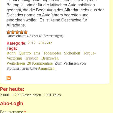
Beitrag ist primär für die kritischen Automobilisten
gedacht, die die Bedeutung des Allradantriebs aus der
Sicht des normalen Autofahrers begreifen und
einordnen wollen. Es ist keine Geschichte für
Allradfans.
Durchschnitt:
4.8
(bei
40
Bewertungen)
Kategorie:
2012
2012-02
Tags:
Röhrl
Quattro
ams
Todesopfer
Sicherheit
Torque-
Vectoring
Traktion
Bremsweg
Weiterlesen
über Ein Wintermärchen bei "ams"?
20 Kommentare
Zum Verfassen von
Kommentaren bitte
Anmelden
.
Per heute:
2.000 + 739 Geschichten + 391 Telex
Abo-Login
Benutzername
*