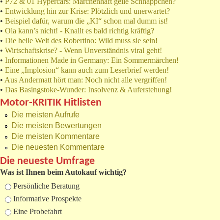
•
P72 & 01 Hypercars: Märchenhaft geile Schnäppchen?
•
Entwicklung hin zur Krise: Plötzlich und unerwartet?
•
Beispiel dafür, warum die „KI“ schon mal dumm ist!
•
Ola kann’s nicht! - Knallt es bald richtig kräftig?
•
Die heile Welt des Robertino: Wild muss sie sein!
•
Wirtschaftskrise? - Wenn Unverständnis viral geht!
•
Informationen Made in Germany: Ein Sommermärchen!
•
Eine „Implosion“ kann auch zum Leserbrief werden!
•
Aus Andermatt hört man: Noch nicht alle vergriffen!
•
Das Basingstoke-Wunder: Insolvenz & Auferstehung!
Motor-KRITIK Hitlisten
Die meisten Aufrufe
Die meisten Bewertungen
Die meisten Kommentare
Die neuesten Kommentare
Die neueste Umfrage
Was ist Ihnen beim Autokauf wichtig?
Auswahlmöglichkeiten
Persönliche Beratung
Informative Prospekte
Eine Probefahrt