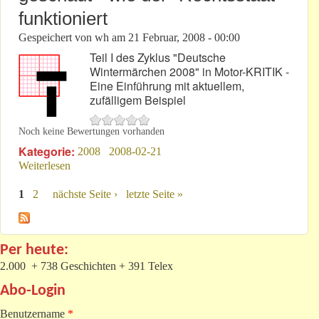
funktioniert
Gespeichert von
wh
am
21 Februar, 2008 - 00:00
Teil I des Zyklus "Deutsche
Wintermärchen 2008" in Motor-KRITIK -
Eine Einführung mit aktuellem,
zufälligem Beispiel
Noch keine Bewertungen vorhanden
Kategorie:
2008
2008-02-21
Weiterlesen
über Klaus Zumwinkel: Mal "um's Eck" geschaut -
wie der "Rechtsstaat" funktioniert
1
2
nächste Seite ›
letzte Seite »
Seiten
Per heute:
2.000 + 738 Geschichten + 391 Telex
Abo-Login
Benutzername
*