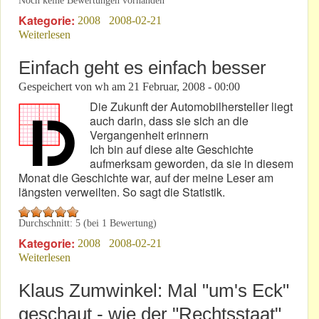
Noch keine Bewertungen vorhanden
Kategorie:
2008
2008-02-21
Weiterlesen
über Was muss man tun - um "Ehrenbürger" einer
Stadt zu werden?
Einfach geht es einfach besser
Gespeichert von
wh
am
21 Februar, 2008 - 00:00
Die Zukunft der Automobilhersteller liegt
auch darin, dass sie sich an die
Vergangenheit erinnern
Ich bin auf diese alte Geschichte
aufmerksam geworden, da sie in diesem
Monat die Geschichte war, auf der meine Leser am
längsten verweilten. So sagt die Statistik.
Durchschnitt:
5
(bei
1
Bewertung)
Kategorie:
2008
2008-02-21
Weiterlesen
über Einfach geht es einfach besser
Klaus Zumwinkel: Mal "um's Eck"
geschaut - wie der "Rechtsstaat"