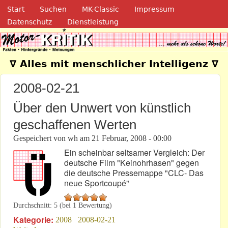
Navigation
Direkt zum Inhalt
Start
Suchen
MK-Classic
Impressum
Datenschutz
Dienstleistung
Motor-Kritik.de
∇ Alles mit menschlicher Intelligenz ∇
2008-02-21
Über den Unwert von künstlich
geschaffenen Werten
Gespeichert von
wh
am
21 Februar, 2008 - 00:00
Ein scheinbar seltsamer Vergleich: Der
deutsche Film "Keinohrhasen" gegen
die deutsche Pressemappe "CLC- Das
neue Sportcoupé"
Durchschnitt:
5
(bei
1
Bewertung)
Kategorie:
2008
2008-02-21