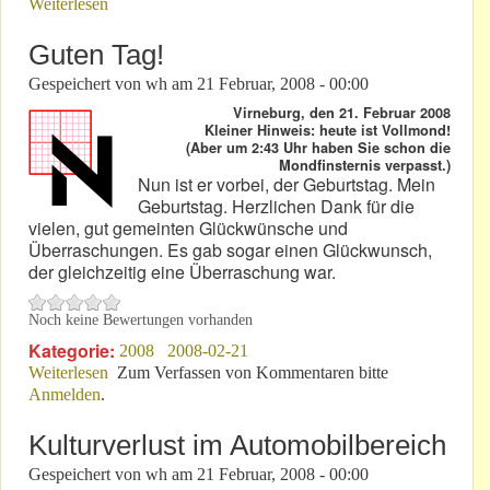
Weiterlesen
über Über den Unwert von künstlich geschaffenen
Werten
Guten Tag!
Gespeichert von
wh
am
21 Februar, 2008 - 00:00
Virneburg, den 21. Februar 2008
Kleiner Hinweis: heute ist Vollmond!
(Aber um 2:43 Uhr haben Sie schon die
Mondfinsternis verpasst.)
Nun ist er vorbei, der Geburtstag. Mein
Geburtstag. Herzlichen Dank für die
vielen, gut gemeinten Glückwünsche und
Überraschungen. Es gab sogar einen Glückwunsch,
der gleichzeitig eine Überraschung war.
Noch keine Bewertungen vorhanden
Kategorie:
2008
2008-02-21
Weiterlesen
über Guten Tag!
Zum Verfassen von Kommentaren bitte
Anmelden
.
Kulturverlust im Automobilbereich
Gespeichert von
wh
am
21 Februar, 2008 - 00:00