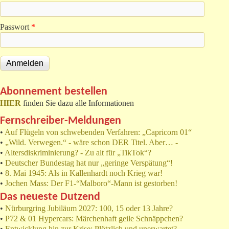
Passwort
*
Abonnement bestellen
HIER
finden Sie dazu alle Informationen
Fernschreiber-Meldungen
•
Auf Flügeln von schwebenden Verfahren: „Capricorn 01“
•
„Wild. Verwegen.“ - wäre schon DER Titel. Aber… -
•
Altersdiskriminierung? - Zu alt für „TikTok“?
•
Deutscher Bundestag hat nur „geringe Verspätung“!
•
8. Mai 1945: Als in Kallenhardt noch Krieg war!
•
Jochen Mass: Der F1-“Malboro“-Mann ist gestorben!
Das neueste Dutzend
•
Nürburgring Jubiläum 2027: 100, 15 oder 13 Jahre?
•
P72 & 01 Hypercars: Märchenhaft geile Schnäppchen?
•
Entwicklung hin zur Krise: Plötzlich und unerwartet?