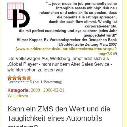
"... jeder muss im job permanently seine
intangible assets mit high risk neu
relaunchen und seine skills so posten, dass
die benefits alle ratings sprengen,
damit der cash-flow stimmt. Wichtig ist
corporate-identity,
die mit perfect customizing und eye catchern jedes Jahr
geupgedatet wird!"
Hilmar Kopper, Ex-Vorstandsprecher der Deutschen Bank
lt.Süddeutsche Zeitung März 2007
(
www.sueddeutsche.de/kultur/bildstrecke/847/106741/p0/?
img=7.0
(link i
)
Die Volkswagen AG, Wolfsburg, empfindet sich als
external
„Global Player“ - nicht nur beim After Sales Service -
wie hier schon zu lesen war
Durchschnitt:
5
(bei
1
Bewertung)
Kategorie:
2008
2008-02-21
Weiterlesen
über Kulturverlust im Automobilbereich
Kann ein ZMS den Wert und die
Tauglichkeit eines Automobils