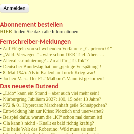
Abonnement bestellen
HIER
finden Sie dazu alle Informationen
Fernschreiber-Meldungen
•
Auf Flügeln von schwebenden Verfahren: „Capricorn 01“
•
„Wild. Verwegen.“ - wäre schon DER Titel. Aber… -
•
Altersdiskriminierung? - Zu alt für „TikTok“?
•
Deutscher Bundestag hat nur „geringe Verspätung“!
•
8. Mai 1945: Als in Kallenhardt noch Krieg war!
•
Jochen Mass: Der F1-“Malboro“-Mann ist gestorben!
Das neueste Dutzend
•
„Lido“ kann ein Strand – aber auch viel mehr sein!
•
Nürburgring Jubiläum 2027: 100, 15 oder 13 Jahre?
•
P72 & 01 Hypercars: Märchenhaft geile Schnäppchen?
•
Entwicklung hin zur Krise: Plötzlich und unerwartet?
•
Beispiel dafür, warum die „KI“ schon mal dumm ist!
•
Ola kann’s nicht! - Knallt es bald richtig kräftig?
•
Die heile Welt des Robertino: Wild muss sie sein!