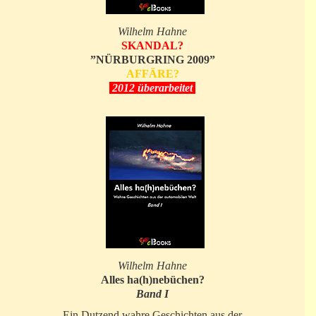
Wilhelm Hahne
SKANDAL?
”NÜRBURGRING 2009”
AFFÄRE?
2012 überarbeitet
Wilhelm Hahne
Alles ha(h)nebüchen?
Band I
Ein Dutzend wahre Geschichten aus der