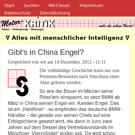
Navigation
Direkt zum Inhalt
Start
Suchen
MK-Classic
Impressum
Datenschutz
Dienstleistung
Motor-Kritik.de
∇ Alles mit menschlicher Intelligenz ∇
Gibt's in China Engel?
Gespeichert von
wh
am
14 Dezember, 2012 - 11:11
Die vollständige Geschichte kann nur von
Premium-Benutzern nach Abschluss eines
Abos gelesen werden.
So wie der Bauer im Märzen seine
Röss'lein einspannt, so setzt BMW ab
März in China seinen Engel ein. Karsten Engel. Das
ist ein „Hardliner“ - so empfinden das deutsche BMW-
Händler – der gerade von seinen Chefs auf eine
Erfolgschiene gesetzt wird, die dann in (um) zwei
Jahren auf dem Sessel des Vertriebsvorstands im
Münchner „Vierzylinder“ enden soll. Da wird schon