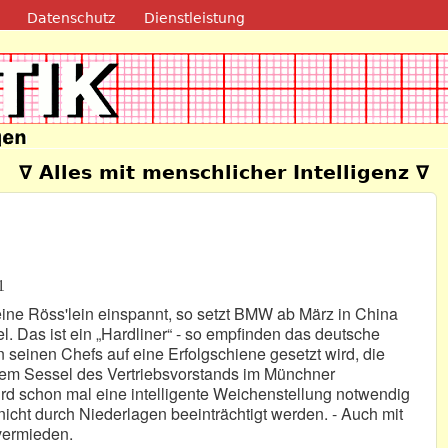
Direkt zum Inhalt
Datenschutz
Dienstleistung
e
∇ Alles mit menschlicher Intelligenz ∇
1
ine Röss'lein einspannt, so setzt BMW ab März in China
l. Das ist ein „Hardliner“ - so empfinden das deutsche
seinen Chefs auf eine Erfolgschiene gesetzt wird, die
dem Sessel des Vertriebsvorstands im Münchner
wird schon mal eine intelligente Weichenstellung notwendig
 nicht durch Niederlagen beeinträchtigt werden. - Auch mit
 vermieden.