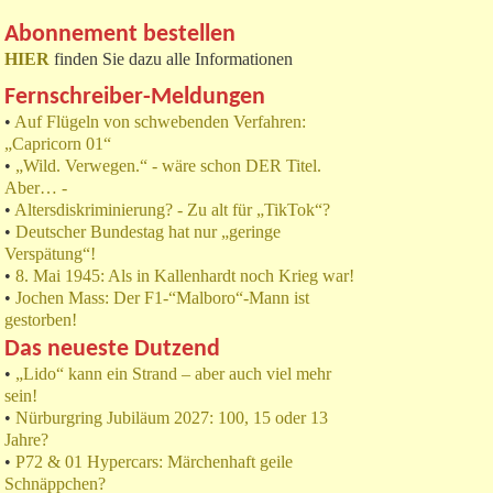
Abonnement bestellen
HIER
finden Sie dazu alle Informationen
Fernschreiber-Meldungen
•
Auf Flügeln von schwebenden Verfahren:
„Capricorn 01“
•
„Wild. Verwegen.“ - wäre schon DER Titel.
Aber… -
•
Altersdiskriminierung? - Zu alt für „TikTok“?
•
Deutscher Bundestag hat nur „geringe
Verspätung“!
•
8. Mai 1945: Als in Kallenhardt noch Krieg war!
•
Jochen Mass: Der F1-“Malboro“-Mann ist
gestorben!
Das neueste Dutzend
•
„Lido“ kann ein Strand – aber auch viel mehr
sein!
•
Nürburgring Jubiläum 2027: 100, 15 oder 13
Jahre?
•
P72 & 01 Hypercars: Märchenhaft geile
Schnäppchen?