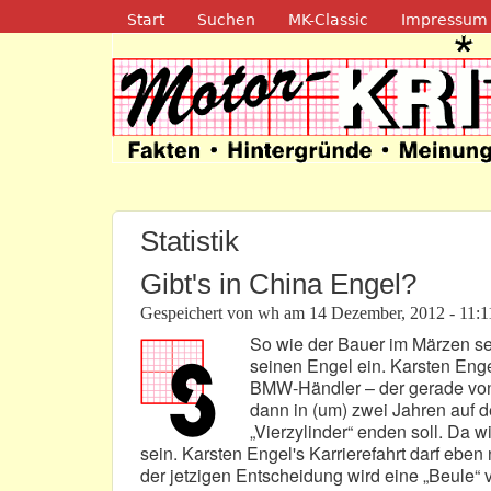
Navigation
Start
Suchen
MK-Classic
Impressum
Motor-Kritik.d
Statistik
Gibt's in China Engel?
Gespeichert von
wh
am
14 Dezember, 2012 - 11:1
So wie der Bauer im Märzen se
seinen Engel ein. Karsten Enge
BMW-Händler – der gerade von 
dann in (um) zwei Jahren auf 
„Vierzylinder“ enden soll. Da 
sein. Karsten Engel's Karrierefahrt darf eben
der jetzigen Entscheidung wird eine „Beule“