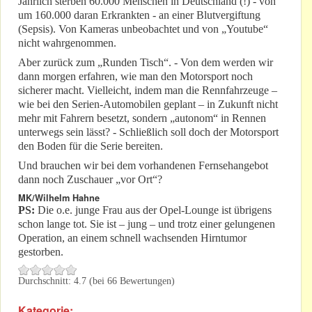
Jährlich sterben 60.000 Menschen in Deutschland (!) - von
um 160.000 daran Erkrankten - an einer Blutvergiftung
(Sepsis). Von Kameras unbeobachtet und von „Youtube“
nicht wahrgenommen.
Aber zurück zum „Runden Tisch“. - Von dem werden wir
dann morgen erfahren, wie man den Motorsport noch
sicherer macht. Vielleicht, indem man die Rennfahrzeuge –
wie bei den Serien-Automobilen geplant – in Zukunft nicht
mehr mit Fahrern besetzt, sondern „autonom“ in Rennen
unterwegs sein lässt? - Schließlich soll doch der Motorsport
den Boden für die Serie bereiten.
Und brauchen wir bei dem vorhandenen Fernsehangebot
dann noch Zuschauer „vor Ort“?
MK/Wilhelm Hahne
PS:
Die o.e. junge Frau aus der Opel-Lounge ist übrigens
schon lange tot. Sie ist – jung – und trotz einer gelungenen
Operation, an einem schnell wachsenden Hirntumor
gestorben.
Durchschnitt:
4.7
(bei
66
Bewertungen)
Kategorie: