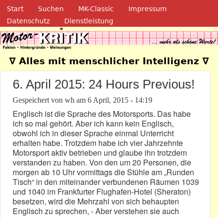
Navigation
Direkt zum Inhalt
Start
Suchen
MK-Classic
Impressum
Datenschutz
Dienstleistung
Motor-Kritik.de
∇ Alles mit menschlicher Intelligenz ∇
6. April 2015: 24 Hours Previous!
Gespeichert von
wh
am
6 April, 2015 - 14:19
Englisch ist die Sprache des Motorsports. Das habe
ich so mal gehört. Aber ich kann kein Englisch,
obwohl ich in dieser Sprache einmal Unterricht
erhalten habe. Trotzdem habe ich vier Jahrzehnte
Motorsport aktiv betrieben und glaube ihn trotzdem
verstanden zu haben. Von den um 20 Personen, die
morgen ab 10 Uhr vormittags die Stühle am „Runden
Tisch“ in den miteinander verbundenen Räumen 1039
und 1040 im Frankfurter Flughafen-Hotel (Sheraton)
besetzen, wird die Mehrzahl von sich behaupten
Englisch zu sprechen, - Aber verstehen sie auch