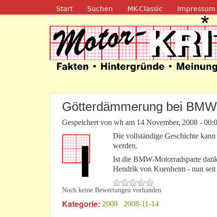
Navigation
Start
Suchen
MK-Classic
Impressum
Motor-Kritik.d
Götterdämmerung bei BMW
Gespeichert von
wh
am
14 November, 2008 - 00:
Die vollständige Geschichte kan
werden.
Ist die BMW-Motorradsparte dank
Hendrik von Kuenheim - nun seit
Noch keine Bewertungen vorhanden
Kategorie:
2008
2008-11-14