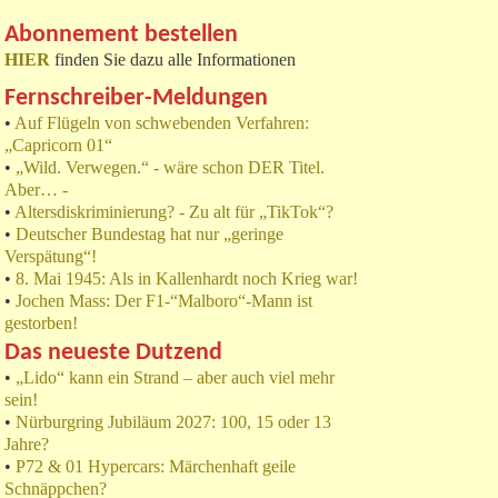
Abonnement bestellen
HIER
finden Sie dazu alle Informationen
Fernschreiber-Meldungen
•
Auf Flügeln von schwebenden Verfahren:
„Capricorn 01“
•
„Wild. Verwegen.“ - wäre schon DER Titel.
Aber… -
•
Altersdiskriminierung? - Zu alt für „TikTok“?
•
Deutscher Bundestag hat nur „geringe
Verspätung“!
•
8. Mai 1945: Als in Kallenhardt noch Krieg war!
•
Jochen Mass: Der F1-“Malboro“-Mann ist
gestorben!
Das neueste Dutzend
•
„Lido“ kann ein Strand – aber auch viel mehr
sein!
•
Nürburgring Jubiläum 2027: 100, 15 oder 13
Jahre?
•
P72 & 01 Hypercars: Märchenhaft geile
Schnäppchen?