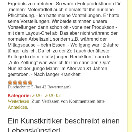
Ergebnis zu erreichen. So waren Fotoproduktionen für
„meinen“ Motorradteil auch niemals für ihn nur eine
Pflichtübung. - Ich hatte meine Vorstellungen. Er hatte
seine Vorstellungen. Wir beide stimmten unsere
Vorstellungen dann schon oft - vor einer Produktion -
mit dem Layout-Chef ab. Das aber nicht während der
normalen Arbeitszeit, sondern z.B. während der
Mittagspause – beim Essen. - Wolfgang war 12 Jahre
jünger als ich. Da ich zu der Zeit auch der älteste
Kollege in dem relativ jungen Redaktion-Team der
„Auto-Zeitung“ war, war ich für ihn dann der „Opa“. -
Nun ist der „junge Mann“ im Alter von 81 Jahren
gestorben. - Nach langer Krankheit.
Durchschnitt:
5
(bei
42
Bewertungen)
Kategorie:
2026
2026-02
Weiterlesen
über Wolfgang Drehsen: Als Fotograf mein
Zum Verfassen von Kommentaren bitte
Anmelden
.
Lehrmeister!
Ein Kunstkritiker beschreibt einen
Lebenskünstler!