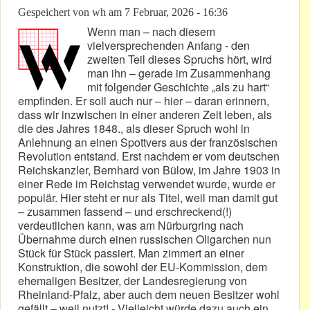
Gespeichert von
wh
am
7 Februar, 2026 - 16:36
Wenn man – nach diesem
vielversprechenden Anfang - den
zweiten Teil dieses Spruchs hört, wird
man ihn – gerade im Zusammenhang
mit folgender Geschichte „als zu hart“
empfinden. Er soll auch nur – hier – daran erinnern,
dass wir inzwischen in einer anderen Zeit leben, als
die des Jahres 1848., als dieser Spruch wohl in
Anlehnung an einen Spottvers aus der französischen
Revolution entstand. Erst nachdem er vom deutschen
Reichskanzler, Bernhard von Bülow, im Jahre 1903 in
einer Rede im Reichstag verwendet wurde, wurde er
populär. Hier steht er nur als Titel, weil man damit gut
– zusammen fassend – und erschreckend(!)
verdeutlichen kann, was am Nürburgring nach
Übernahme durch einen russischen Oligarchen nun
Stück für Stück passiert. Man zimmert an einer
Konstruktion, die sowohl der EU-Kommission, dem
ehemaligen Besitzer, der Landesregierung von
Rheinland-Pfalz, aber auch dem neuen Besitzer wohl
gefällt – weil nutzt! - Vielleicht würde dazu auch ein