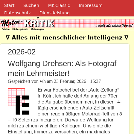
Navigation
Direkt zum Inhalt
Start
Suchen
MK-Classic
Impressum
Datenschutz
Dienstleistung
Motor-Kritik.de
∇ Alles mit menschlicher Intelligenz ∇
2026-02
Wolfgang Drehsen: Als Fotograf
mein Lehrmeister!
Gespeichert von
wh
am
23 Februar, 2026 - 15:37
Er war Fotochef bei der „Auto-Zeitung“
in Köln. Ich hatte dort Anfang der 70er
die Aufgabe übernommen, in dieser 14-
tägig erscheinenden Auto-Zeitschrift
einen regelmäßigen Motorrad-Teil von 8
– 10 Seiten zu integrieren. Da wurde Wolfgang für
mich zu einem wichtigen Kollegen. Uns einte die
Einstellung, immer zu versuchen, ein maximales