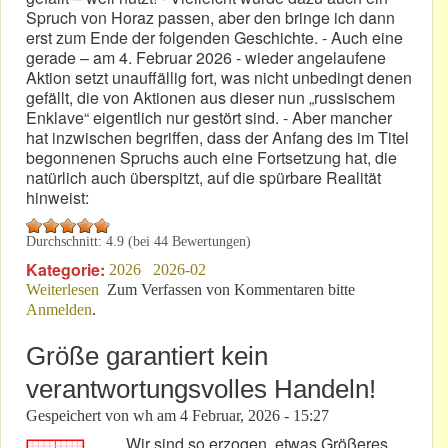
Spruch von Horaz passen, aber den bringe ich dann
erst zum Ende der folgenden Geschichte. - Auch eine
gerade – am 4. Februar 2026 - wieder angelaufene
Aktion setzt unauffällig fort, was nicht unbedingt denen
gefällt, die von Aktionen aus dieser nun „russischem
Enklave“ eigentlich nur gestört sind. - Aber mancher
hat inzwischen begriffen, dass der Anfang des im Titel
begonnenen Spruchs auch eine Fortsetzung hat, die
natürlich auch überspitzt, auf die spürbare Realität
hinweist:
Durchschnitt:
4.9
(bei
44
Bewertungen)
Kategorie:
2026
2026-02
Weiterlesen
über Beispielhaft: „Und willst du nicht mein Bruder
Zum Verfassen von Kommentaren bitte
Anmelden
.
sein…
Größe garantiert kein
verantwortungsvolles Handeln!
Gespeichert von
wh
am
4 Februar, 2026 - 15:27
Wir sind so erzogen, etwas Größeres