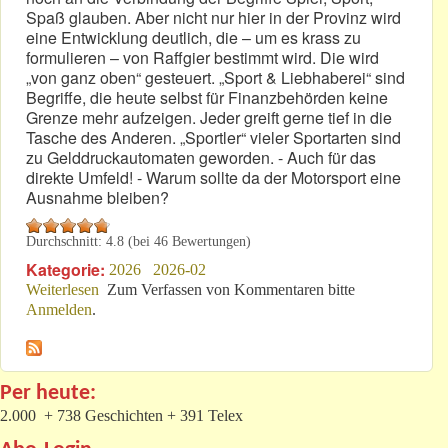
Spaß glauben. Aber nicht nur hier in der Provinz wird
eine Entwicklung deutlich, die – um es krass zu
formulieren – von Raffgier bestimmt wird. Die wird
„von ganz oben“ gesteuert. „Sport & Liebhaberei“ sind
Begriffe, die heute selbst für Finanzbehörden keine
Grenze mehr aufzeigen. Jeder greift gerne tief in die
Tasche des Anderen. „Sportler“ vieler Sportarten sind
zu Gelddruckautomaten geworden. - Auch für das
direkte Umfeld! - Warum sollte da der Motorsport eine
Ausnahme bleiben?
Durchschnitt:
4.8
(bei
46
Bewertungen)
Kategorie:
2026
2026-02
Weiterlesen
über Motor-Sport 2026: Werden nun Sportler zu
Zum Verfassen von Kommentaren bitte
Anmelden
.
Attrappen?
Per heute:
2.000 + 738 Geschichten + 391 Telex