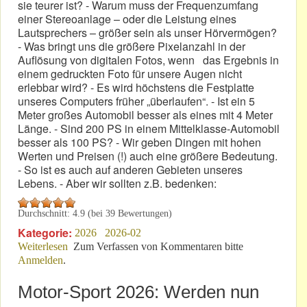
sie teurer ist? - Warum muss der Frequenzumfang
einer Stereoanlage – oder die Leistung eines
Lautsprechers – größer sein als unser Hörvermögen?
- Was bringt uns die größere Pixelanzahl in der
Auflösung von digitalen Fotos, wenn das Ergebnis in
einem gedruckten Foto für unsere Augen nicht
erlebbar wird? - Es wird höchstens die Festplatte
unseres Computers früher „überlaufen“. - Ist ein 5
Meter großes Automobil besser als eines mit 4 Meter
Länge. - Sind 200 PS in einem Mittelklasse-Automobil
besser als 100 PS? - Wir geben Dingen mit hohen
Werten und Preisen (!) auch eine größere Bedeutung.
- So ist es auch auf anderen Gebieten unseres
Lebens. - Aber wir sollten z.B. bedenken:
Durchschnitt:
4.9
(bei
39
Bewertungen)
Kategorie:
2026
2026-02
Weiterlesen
über Größe garantiert kein verantwortungsvolles
Zum Verfassen von Kommentaren bitte
Anmelden
.
Handeln!
Motor-Sport 2026: Werden nun