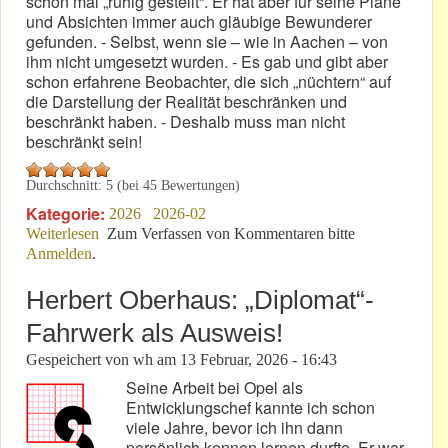
schon mal „ruhig gestellt“. Er hat aber für seine Pläne
und Absichten immer auch gläubige Bewunderer
gefunden. - Selbst, wenn sie – wie in Aachen – von
ihm nicht umgesetzt wurden. - Es gab und gibt aber
schon erfahrene Beobachter, die sich „nüchtern“ auf
die Darstellung der Realität beschränken und
beschränkt haben. - Deshalb muss man nicht
beschränkt sein!
Durchschnitt:
5
(bei
45
Bewertungen)
Kategorie:
2026
2026-02
Weiterlesen
über Ein Kunstkritiker beschreibt einen
Zum Verfassen von Kommentaren bitte
Anmelden
.
Lebenskünstler!
Herbert Oberhaus: „Diplomat“-
Fahrwerk als Ausweis!
Gespeichert von
wh
am
13 Februar, 2026 - 16:43
Seine Arbeit bei Opel als
Entwicklungschef kannte ich schon
viele Jahre, bevor ich ihn dann
persönlich kennen lernen durfte. Er war