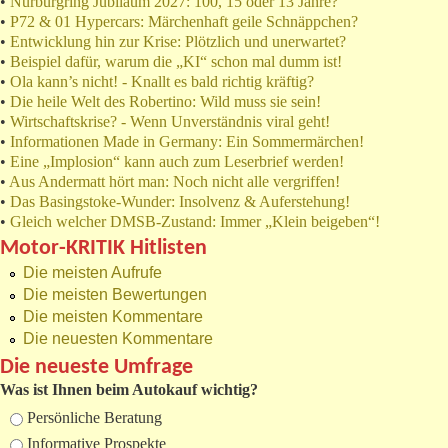
•
Nürburgring Jubiläum 2027: 100, 15 oder 13 Jahre?
•
P72 & 01 Hypercars: Märchenhaft geile Schnäppchen?
•
Entwicklung hin zur Krise: Plötzlich und unerwartet?
•
Beispiel dafür, warum die „KI“ schon mal dumm ist!
•
Ola kann’s nicht! - Knallt es bald richtig kräftig?
•
Die heile Welt des Robertino: Wild muss sie sein!
•
Wirtschaftskrise? - Wenn Unverständnis viral geht!
•
Informationen Made in Germany: Ein Sommermärchen!
•
Eine „Implosion“ kann auch zum Leserbrief werden!
•
Aus Andermatt hört man: Noch nicht alle vergriffen!
•
Das Basingstoke-Wunder: Insolvenz & Auferstehung!
•
Gleich welcher DMSB-Zustand: Immer „Klein beigeben“!
Motor-KRITIK Hitlisten
Die meisten Aufrufe
Die meisten Bewertungen
Die meisten Kommentare
Die neuesten Kommentare
Die neueste Umfrage
Was ist Ihnen beim Autokauf wichtig?
Auswahlmöglichkeiten
Persönliche Beratung
Informative Prospekte