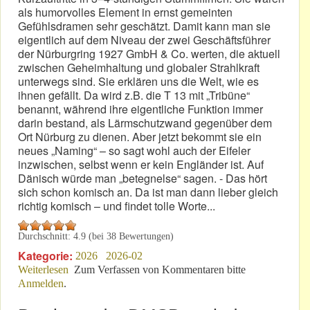
als humorvolles Element in ernst gemeinten
Gefühlsdramen sehr geschätzt. Damit kann man sie
eigentlich auf dem Niveau der zwei Geschäftsführer
der Nürburgring 1927 GmbH & Co. werten, die aktuell
zwischen Geheimhaltung und globaler Strahlkraft
unterwegs sind. Sie erklären uns die Welt, wie es
ihnen gefällt. Da wird z.B. die T 13 mit „Tribüne“
benannt, während ihre eigentliche Funktion immer
darin bestand, als Lärmschutzwand gegenüber dem
Ort Nürburg zu dienen. Aber jetzt bekommt sie ein
neues „Naming“ – so sagt wohl auch der Eifeler
inzwischen, selbst wenn er kein Engländer ist. Auf
Dänisch würde man „betegnelse“ sagen. - Das hört
sich schon komisch an. Da ist man dann lieber gleich
richtig komisch – und findet tolle Worte...
Durchschnitt:
4.9
(bei
38
Bewertungen)
Kategorie:
2026
2026-02
Weiterlesen
über Pat & Patachon: Wie erklärt man die DNA von
Zum Verfassen von Kommentaren bitte
Anmelden
.
„watt“?