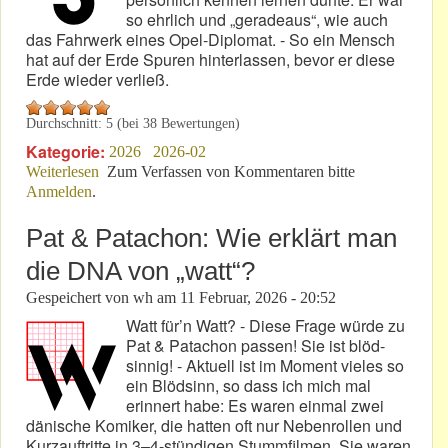
so ehrlich und „geradeaus“, wie auch
das Fahrwerk eines Opel-Diplomat. - So ein Mensch
hat auf der Erde Spuren hinterlassen, bevor er diese
Erde wieder verließ.
Durchschnitt:
5
(bei
38
Bewertungen)
Kategorie:
2026
2026-02
Weiterlesen
über Herbert Oberhaus: „Diplomat“-Fahrwerk als
Zum Verfassen von Kommentaren bitte
Anmelden
.
Ausweis!
Pat & Patachon: Wie erklärt man
die DNA von „watt“?
Gespeichert von
wh
am
11 Februar, 2026 - 20:52
Watt für’n Watt? - Diese Frage würde zu
Pat & Patachon passen! Sie ist blöd-
sinnig! - Aktuell ist im Moment vieles so
ein Blödsinn, so dass ich mich mal
erinnert habe: Es waren einmal zwei
dänische Komiker, die hatten oft nur Nebenrollen und
Kurzauftritte in 3–4-stündigen Stummfilmen. Sie waren