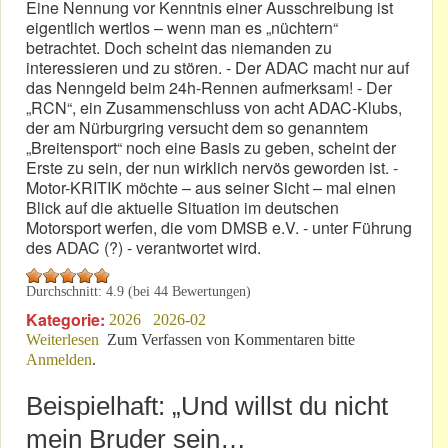
Eine Nennung vor Kenntnis einer Ausschreibung ist
eigentlich wertlos – wenn man es „nüchtern“
betrachtet. Doch scheint das niemanden zu
interessieren und zu stören. - Der ADAC macht nur auf
das Nenngeld beim 24h-Rennen aufmerksam! - Der
„RCN“, ein Zusammenschluss von acht ADAC-Klubs,
der am Nürburgring versucht dem so genanntem
„Breitensport“ noch eine Basis zu geben, scheint der
Erste zu sein, der nun wirklich nervös geworden ist. -
Motor-KRITIK möchte – aus seiner Sicht – mal einen
Blick auf die aktuelle Situation im deutschen
Motorsport werfen, die vom DMSB e.V. - unter Führung
des ADAC (?) - verantwortet wird.
Durchschnitt:
4.9
(bei
44
Bewertungen)
Kategorie:
2026
2026-02
Weiterlesen
über Bestimmt der DMSB auch das aktuelle Termin-
Zum Verfassen von Kommentaren bitte
Anmelden
.
Chaos?
Beispielhaft: „Und willst du nicht
mein Bruder sein…