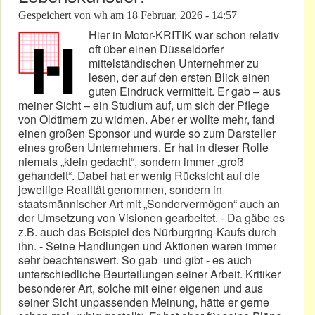
Gespeichert von
wh
am
18 Februar, 2026 - 14:57
Hier in Motor-KRITIK war schon relativ
oft über einen Düsseldorfer
mittelständischen Unternehmer zu
lesen, der auf den ersten Blick einen
guten Eindruck vermittelt. Er gab – aus
meiner Sicht – ein Studium auf, um sich der Pflege
von Oldtimern zu widmen. Aber er wollte mehr, fand
einen großen Sponsor und wurde so zum Darsteller
eines großen Unternehmers. Er hat in dieser Rolle
niemals „klein gedacht“, sondern immer „groß
gehandelt“. Dabei hat er wenig Rücksicht auf die
jeweilige Realität genommen, sondern in
staatsmännischer Art mit „Sondervermögen“ auch an
der Umsetzung von Visionen gearbeitet. - Da gäbe es
z.B. auch das Beispiel des Nürburgring-Kaufs durch
ihn. - Seine Handlungen und Aktionen waren immer
sehr beachtenswert. So gab und gibt - es auch
unterschiedliche Beurteilungen seiner Arbeit. Kritiker
besonderer Art, solche mit einer eigenen und aus
seiner Sicht unpassenden Meinung, hätte er gerne