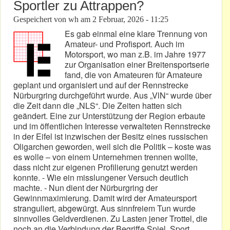
Sportler zu Attrappen?
Gespeichert von
wh
am
2 Februar, 2026 - 11:25
Es gab einmal eine klare Trennung von
Amateur- und Profisport. Auch im
Motorsport, wo man z.B. im Jahre 1977
zur Organisation einer Breitensportserie
fand, die von Amateuren für Amateure
geplant und organisiert und auf der Rennstrecke
Nürburgring durchgeführt wurde. Aus „VlN“ wurde über
die Zeit dann die „NLS“. Die Zeiten hatten sich
geändert. Eine zur Unterstützung der Region erbaute
und im öffentlichen Interesse verwalteten Rennstrecke
in der Eifel ist inzwischen der Besitz eines russischen
Oligarchen geworden, weil sich die Politik – koste was
es wolle – von einem Unternehmen trennen wollte,
dass nicht zur eigenen Profilierung genutzt werden
konnte. - Wie ein misslungener Versuch deutlich
machte. - Nun dient der Nürburgring der
Gewinnmaximierung. Damit wird der Amateursport
stranguliert, abgewürgt. Aus sinnfreiem Tun wurde
sinnvolles Geldverdienen. Zu Lasten jener Trottel, die
noch an die Verbindung der Begriffe Spiel, Sport,