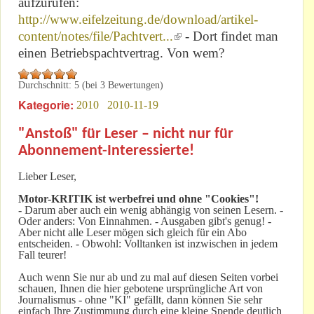
aufzurufen:
http://www.eifelzeitung.de/download/artikel-
content/notes/file/Pachtvert...
(link is external)
- Dort findet man
einen Betriebspachtvertrag. Von wem?
Durchschnitt:
5
(bei
3
Bewertungen)
Kategorie:
2010
2010-11-19
"Anstoß" für Leser – nicht nur für
Abonnement-Interessierte!
Lieber Leser,
Motor-KRITIK
ist werbefrei und ohne "Cookies"!
-
Darum aber auch ein wenig abhängig von seinen Lesern. -
Oder anders: Von Einnahmen. - Ausgaben gibt's genug! -
Aber nicht alle Leser mögen sich gleich für ein Abo
entscheiden. - Obwohl: Volltanken ist inzwischen in jedem
Fall teurer!
Auch wenn Sie nur ab und zu mal auf diesen Seiten vorbei
schauen, Ihnen die hier gebotene ursprüngliche Art von
Journalismus - ohne "KI" gefällt, dann können Sie sehr
einfach Ihre Zustimmung durch eine kleine Spende deutlich