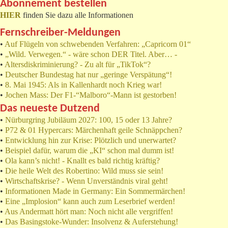
Abonnement bestellen
HIER
finden Sie dazu alle Informationen
Fernschreiber-Meldungen
•
Auf Flügeln von schwebenden Verfahren: „Capricorn 01“
•
„Wild. Verwegen.“ - wäre schon DER Titel. Aber… -
•
Altersdiskriminierung? - Zu alt für „TikTok“?
•
Deutscher Bundestag hat nur „geringe Verspätung“!
•
8. Mai 1945: Als in Kallenhardt noch Krieg war!
•
Jochen Mass: Der F1-“Malboro“-Mann ist gestorben!
Das neueste Dutzend
•
Nürburgring Jubiläum 2027: 100, 15 oder 13 Jahre?
•
P72 & 01 Hypercars: Märchenhaft geile Schnäppchen?
•
Entwicklung hin zur Krise: Plötzlich und unerwartet?
•
Beispiel dafür, warum die „KI“ schon mal dumm ist!
•
Ola kann’s nicht! - Knallt es bald richtig kräftig?
•
Die heile Welt des Robertino: Wild muss sie sein!
•
Wirtschaftskrise? - Wenn Unverständnis viral geht!
•
Informationen Made in Germany: Ein Sommermärchen!
•
Eine „Implosion“ kann auch zum Leserbrief werden!
•
Aus Andermatt hört man: Noch nicht alle vergriffen!
•
Das Basingstoke-Wunder: Insolvenz & Auferstehung!