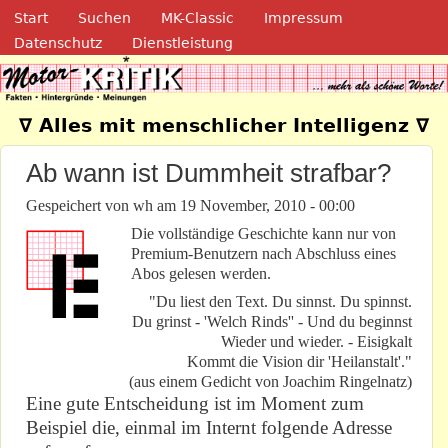
Navigation
Direkt zum Inhalt
Start
Suchen
MK-Classic
Impressum
Datenschutz
Dienstleistung
Motor-Kritik.de
∇ Alles mit menschlicher Intelligenz ∇
Ab wann ist Dummheit strafbar?
Gespeichert von
wh
am
19 November, 2010 - 00:00
Die vollständige Geschichte kann nur von
Premium-Benutzern nach Abschluss eines
Abos gelesen werden.
"Du liest den Text. Du sinnst. Du spinnst.
Du grinst - 'Welch Rinds'' - Und du beginnst
Wieder und wieder. - Eisigkalt
Kommt die Vision dir 'Heilanstalt'."
(aus einem Gedicht von Joachim Ringelnatz)
Eine gute Entscheidung ist im Moment zum
Beispiel die, einmal im Internt folgende Adresse