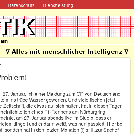
Direkt zum Inhalt
Datenschutz
Dienstleistung
e
∇ Alles mit menschlicher Intelligenz ∇
n
Problem!
 27. Januar, mit einer Meldung zum GP von Deutschland
tein ins trübe Wasser geworfen. Und viele fischen jetzt
 Zeitschrift, die etwas auf sich halten, hat in diesen Tagen
cheinlichkeiten eines F1-Rennens am Nürburgring
einte, am 27. Januar abends live im Studio, dass er
elefon klingelt und er dann weiß, was nun passiert. Hier bei
, sondern hat in den letzten Monaten (!) still „zur Sache“