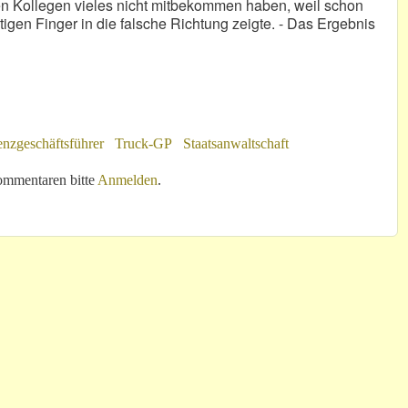
eben Kollegen vieles nicht mitbekommen haben, weil schon
igen Finger in die falsche Richtung zeigte. - Das Ergebnis
enzgeschäftsführer
Truck-GP
Staatsanwaltschaft
blem!
mmentaren bitte
Anmelden
.