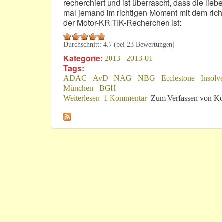
recherchiert und ist überrascht, dass die li
mal jemand im richtigen Moment mit dem richt
der Motor-KRITIK-Recherchen ist:
Durchschnitt:
4.7
(bei
23
Bewertungen)
Kategorie:
2013
2013-01
Tags:
ADAC
AvD
NAG
NBG
Ecclestone
Insolv
München
BGH
Weiterlesen
über F1 in D: Kein „N“- oder „€“-Pro
1 Kommentar
Zum Verfassen von Ko