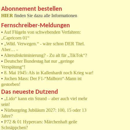
Abonnement bestellen
HIER
finden Sie dazu alle Informationen
Fernschreiber-Meldungen
•
Auf Flügeln von schwebenden Verfahren:
„Capricorn 01“
•
„Wild. Verwegen.“ - wäre schon DER Titel.
Aber… -
•
Altersdiskriminierung? - Zu alt für „TikTok“?
•
Deutscher Bundestag hat nur „geringe
Verspätung“!
•
8. Mai 1945: Als in Kallenhardt noch Krieg war!
•
Jochen Mass: Der F1-“Malboro“-Mann ist
gestorben!
Das neueste Dutzend
•
„Lido“ kann ein Strand – aber auch viel mehr
sein!
•
Nürburgring Jubiläum 2027: 100, 15 oder 13
Jahre?
•
P72 & 01 Hypercars: Märchenhaft geile
Schnäppchen?