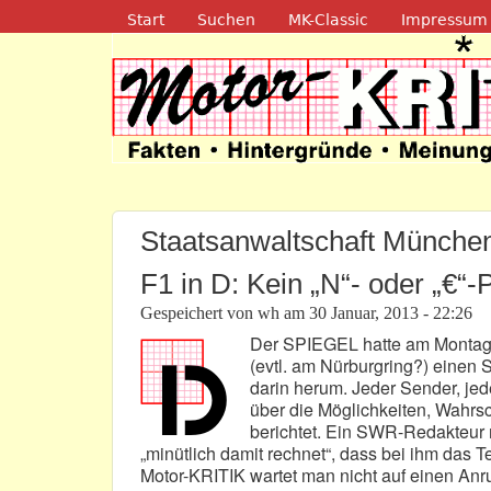
Navigation
Start
Suchen
MK-Classic
Impressum
Motor-Kritik.d
Staatsanwaltschaft Münche
F1 in D: Kein „N“- oder „€“-
Gespeichert von
wh
am
30 Januar, 2013 - 22:26
Der SPIEGEL hatte am Montag,
(evtl. am Nürburgring?) einen S
darin herum. Jeder Sender, jede
über die Möglichkeiten, Wahrs
berichtet. Ein SWR-Redakteur m
„minütlich damit rechnet“, dass bei ihm das T
Motor-KRITIK wartet man nicht auf einen Anruf