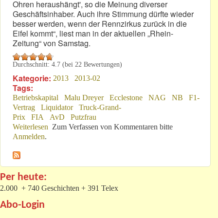
Ohren heraushängt', so die Meinung diverser
Geschäftsinhaber. Auch ihre Stimmung dürfte wieder
besser werden, wenn der Rennzirkus zurück in die
Eifel kommt“, liest man in der aktuellen „Rhein-
Zeitung“ von Samstag.
Durchschnitt:
4.7
(bei
22
Bewertungen)
Kategorie:
2013
2013-02
Tags:
Betriebskapital
Malu Dreyer
Ecclestone
NAG
NB
F1-
Vertrag
Liquidator
Truck-Grand-
Prix
FIA
AvD
Putzfrau
Weiterlesen
über Volksverdummung?
Zum Verfassen von Kommentaren bitte
Anmelden
.
Per heute:
2.000 + 740 Geschichten + 391 Telex
Abo-Login