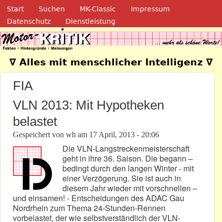
Navigation
Direkt zum Inhalt
Start
Suchen
MK-Classic
Impressum
Datenschutz
Dienstleistung
Motor-Kritik.de
∇ Alles mit menschlicher Intelligenz ∇
FIA
VLN 2013: Mit Hypotheken
belastet
Gespeichert von
wh
am
17 April, 2013 - 20:06
Die VLN-Langstreckenmeisterschaft
geht in ihre 36. Saison. Die begann –
bedingt durch den langen Winter - mit
einer Verzögerung. Sie ist auch in
diesem Jahr wieder mit vorschnellen –
und einsamen! - Entscheidungen des ADAC Gau
Nordrhein zum Thema 24-Stunden-Rennen
vorbelastet, der wie selbstverständlich der VLN-