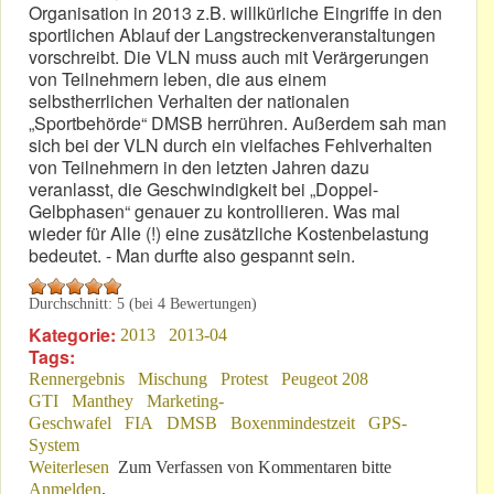
Organisation in 2013 z.B. willkürliche Eingriffe in den
sportlichen Ablauf der Langstreckenveranstaltungen
vorschreibt. Die VLN muss auch mit Verärgerungen
von Teilnehmern leben, die aus einem
selbstherrlichen Verhalten der nationalen
„Sportbehörde“ DMSB herrühren. Außerdem sah man
sich bei der VLN durch ein vielfaches Fehlverhalten
von Teilnehmern in den letzten Jahren dazu
veranlasst, die Geschwindigkeit bei „Doppel-
Gelbphasen“ genauer zu kontrollieren. Was mal
wieder für Alle (!) eine zusätzliche Kostenbelastung
bedeutet. - Man durfte also gespannt sein.
Durchschnitt:
5
(bei
4
Bewertungen)
Kategorie:
2013
2013-04
Tags:
Rennergebnis
Mischung
Protest
Peugeot 208
GTI
Manthey
Marketing-
Geschwafel
FIA
DMSB
Boxenmindestzeit
GPS-
System
Weiterlesen
über VLN 2013: Mit Hypotheken belastet
Zum Verfassen von Kommentaren bitte
Anmelden
.