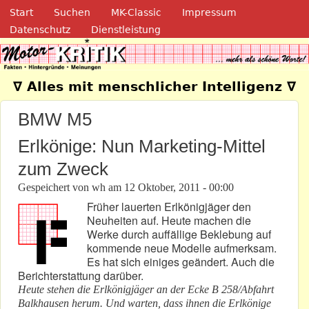
Navigation
Direkt zum Inhalt
Start
Suchen
MK-Classic
Impressum
Datenschutz
Dienstleistung
Motor-Kritik.de
∇ Alles mit menschlicher Intelligenz ∇
BMW M5
Erlkönige: Nun Marketing-Mittel
zum Zweck
Gespeichert von
wh
am
12 Oktober, 2011 - 00:00
Früher lauerten Erlkönigjäger den
Neuheiten auf. Heute machen die
Werke durch auffällige Beklebung auf
kommende neue Modelle aufmerksam.
Es hat sich einiges geändert. Auch die
Berichterstattung darüber.
Heute stehen die Erlkönigjäger an der Ecke B 258/Abfahrt
Balkhausen herum. Und warten, dass ihnen die Erlkönige