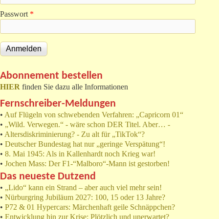
Passwort
*
Abonnement bestellen
HIER
finden Sie dazu alle Informationen
Fernschreiber-Meldungen
•
Auf Flügeln von schwebenden Verfahren: „Capricorn 01“
•
„Wild. Verwegen.“ - wäre schon DER Titel. Aber… -
•
Altersdiskriminierung? - Zu alt für „TikTok“?
•
Deutscher Bundestag hat nur „geringe Verspätung“!
•
8. Mai 1945: Als in Kallenhardt noch Krieg war!
•
Jochen Mass: Der F1-“Malboro“-Mann ist gestorben!
Das neueste Dutzend
•
„Lido“ kann ein Strand – aber auch viel mehr sein!
•
Nürburgring Jubiläum 2027: 100, 15 oder 13 Jahre?
•
P72 & 01 Hypercars: Märchenhaft geile Schnäppchen?
•
Entwicklung hin zur Krise: Plötzlich und unerwartet?