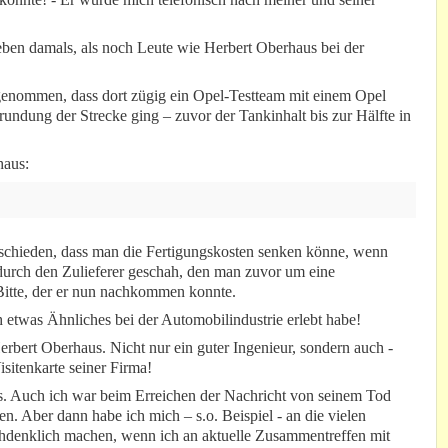
eben damals, als noch Leute wie Herbert Oberhaus bei der
genommen, dass dort zügig ein Opel-Testteam mit einem Opel
ndung der Strecke ging – zuvor der Tankinhalt bis zur Hälfte in
haus:
tschieden, dass man die Fertigungskosten senken könne, wenn
durch den Zulieferer geschah, den man zuvor um eine
 Bitte, der er nun nachkommen konnte.
h etwas Ähnliches bei der Automobilindustrie erlebt habe!
erbert Oberhaus. Nicht nur ein guter Ingenieur, sondern auch -
isitenkarte seiner Firma!
rs. Auch ich war beim Erreichen der Nachricht von seinem Tod
. Aber dann habe ich mich – s.o. Beispiel - an die vielen
achdenklich machen, wenn ich an aktuelle Zusammentreffen mit