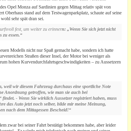
g des Opel Monza auf Sardinien gegen Mittag relativ spät von
rt Oberhaus stand auf dem Testwagenparkplatz, schaute auf seine
 wohl sehr spät dran sei.
urfsvoll fest, um weiter zu erinner
n: „Wenn Sie sich jetzt nicht
 zu essen.“
 neuen Modells nicht nur Spaß gemacht habe, sondern ich hatte
 kurvenreichen Straßen dieser Insel, der Motor bei weniger als
darum hohen Kurvendurchfahrtsgeschwindigkeiten – zu Aussetzern
, weil wir diesem Fahrzeug durchaus eine sportliche Note
he Anordnung getroffen, wie man sie auch bei
ndet. - Wenn Sie wirklich Aussetzer registriert haben, muss
re das Auto jetzt noch selber, bilde mir meine Meinung,
hnen nach dem Mittagessen Bescheid!“
lem zwar bei seiner Fahrt bestätigt bekommen habe, aber leider
 konnte! - Er würde mich telefonisch nach meiner und seiner