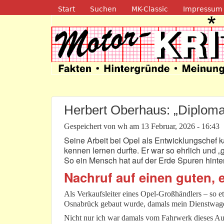
Navigation
Start
Suchen
MK-Classic
Impressum
Motor-Kritik.d
Herbert Oberhaus: „Diploma
Gespeichert von
wh
am
13 Februar, 2026 - 16:43
Seine Arbeit bei Opel als Entwicklungschef k
kennen lernen durfte. Er war so ehrlich und 
So ein Mensch hat auf der Erde Spuren hinter
Nachruf auf einen guten, 
Als Verkaufsleiter eines Opel-Großhändlers – so 
Osnabrück gebaut wurde, damals mein Dienstwag
Nicht nur ich war damals vom Fahrwerk dieses Aut