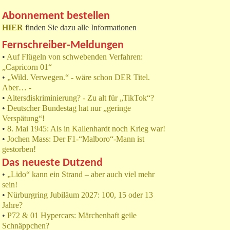
Abonnement bestellen
HIER
finden Sie dazu alle Informationen
Fernschreiber-Meldungen
•
Auf Flügeln von schwebenden Verfahren:
„Capricorn 01“
•
„Wild. Verwegen.“ - wäre schon DER Titel.
Aber… -
•
Altersdiskriminierung? - Zu alt für „TikTok“?
•
Deutscher Bundestag hat nur „geringe
Verspätung“!
•
8. Mai 1945: Als in Kallenhardt noch Krieg war!
•
Jochen Mass: Der F1-“Malboro“-Mann ist
gestorben!
Das neueste Dutzend
•
„Lido“ kann ein Strand – aber auch viel mehr
sein!
•
Nürburgring Jubiläum 2027: 100, 15 oder 13
Jahre?
•
P72 & 01 Hypercars: Märchenhaft geile
Schnäppchen?