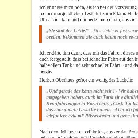
Ich erinnere mich noch, als ich bei der Vorstellun
meiner morgendlichen Testfahrt zurück kam. Herbe
Uhr als ich kam und erinnerte mich daran, dass ich
„Sie sind der Letzte!“ -
Das stellte er fast vorw
beeilen, bekommen Sie auch kaum noch etwas
Ich erklärte ihm dann, dass mir das Fahren dieses
auch festgestellt, dass bei schneller Fahrt auf den
halbvollem Tank und sehr schneller Fahrt – und 
neigte.
Herbert Oberhaus gefror ein wenig das Lächeln:
„Und gerade das kann nicht sein! - Wir haben
mitgegeben haben, auch im Tank eine ähnlic
Rennfahrzeugen in Form eines „Cash Tanks“ fi
das eine andere Ursache haben. - Aber ich fah
telefoniere evtl. mit Rüsselsheim und gebe I
Nach dem Mittagessen erfuhr ich, dass er das Prob
bei seinem Telefonat mit Rüsselsheim nicht klären