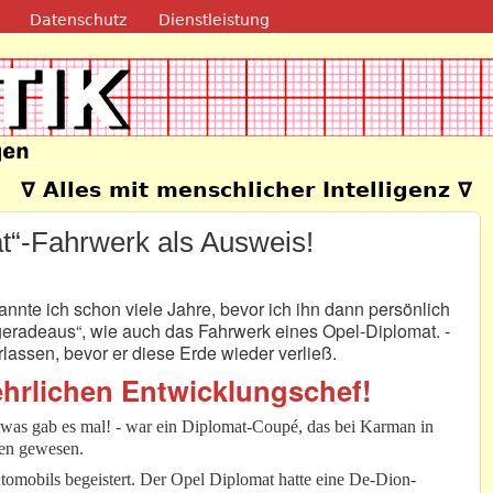
Direkt zum Inhalt
Datenschutz
Dienstleistung
e
∇ Alles mit menschlicher Intelligenz ∇
t“-Fahrwerk als Ausweis!
annte ich schon viele Jahre, bevor ich ihn dann persönlich
„geradeaus“, wie auch das Fahrwerk eines Opel-Diplomat. -
lassen, bevor er diese Erde wieder verließ.
ehrlichen Entwicklungschef!
etwas gab es mal! - war ein Diplomat-Coupé, das bei Karman in
en gewesen.
omobils begeistert. Der Opel Diplomat hatte eine De-Dion-