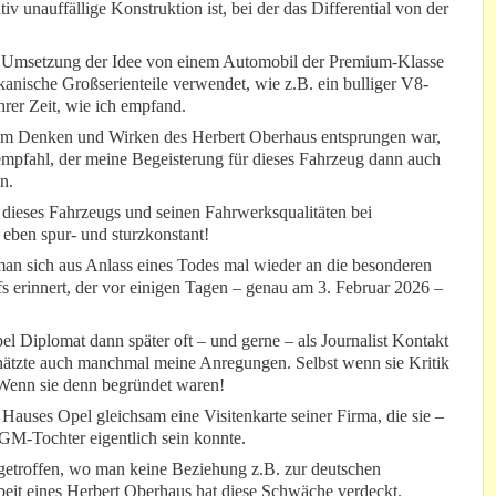
ativ unauffällige Konstruktion ist, bei der das Differential von der
er Umsetzung der Idee von einem Automobil der Premium-Klasse
nische Großserienteile verwendet, wie z.B. ein bulliger V8-
rer Zeit, wie ich empfand.
dem Denken und Wirken des Herbert Oberhaus entsprungen war,
mpfahl, der meine Begeisterung für dieses Fahrzeug dann auch
n.
ieses Fahrzeugs und seinen Fahrwerksqualitäten bei
 eben spur- und sturzkonstant!
 man sich aus Anlass eines Todes mal wieder an die besonderen
s erinnert, der vor einigen Tagen – genau am 3. Februar 2026 –
el Diplomat dann später oft – und gerne – als Journalist Kontakt
hätzte auch manchmal meine Anregungen. Selbst wenn sie Kritik
- Wenn sie denn begründet waren!
 Hauses Opel gleichsam eine Visitenkarte seiner Firma, die sie –
s GM-Tochter eigentlich sein konnte.
etroffen, wo man keine Beziehung z.B. zur deutschen
eit eines Herbert Oberhaus hat diese Schwäche verdeckt.