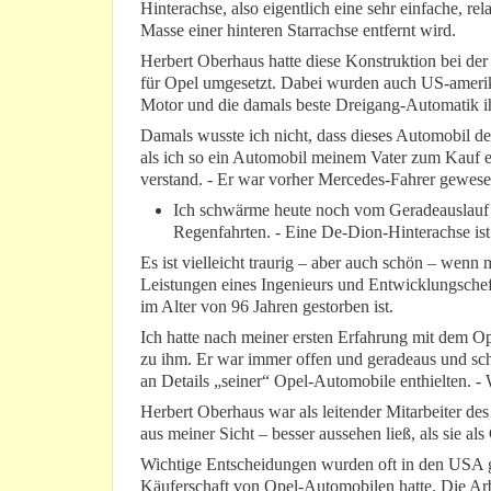
Hinterachse, also eigentlich eine sehr einfache, rel
Masse einer hinteren Starrachse entfernt wird.
Herbert Oberhaus hatte diese Konstruktion bei d
für Opel umgesetzt. Dabei wurden auch US-amerika
Motor und die damals beste Dreigang-Automatik ih
Damals wusste ich nicht, dass dieses Automobil 
als ich so ein Automobil meinem Vater zum Kauf e
verstand. - Er war vorher Mercedes-Fahrer gewese
Ich schwärme heute noch vom Geradeauslauf d
Regenfahrten. - Eine De-Dion-Hinterachse ist
Es ist vielleicht traurig – aber auch schön – wenn
Leistungen eines Ingenieurs und Entwicklungschef
im Alter von 96 Jahren gestorben ist.
Ich hatte nach meiner ersten Erfahrung mit dem Op
zu ihm. Er war immer offen und geradeaus und sc
an Details „seiner“ Opel-Automobile enthielten. 
Herbert Oberhaus war als leitender Mitarbeiter des
aus meiner Sicht – besser aussehen ließ, als sie al
Wichtige Entscheidungen wurden oft in den USA g
Käuferschaft von Opel-Automobilen hatte. Die Arb