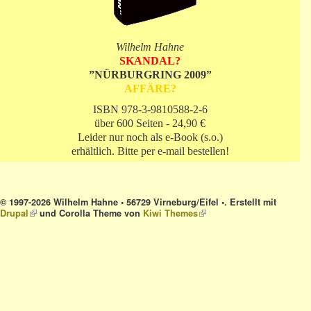
Wilhelm Hahne
SKANDAL?
”NÜRBURGRING 2009”
AFFÄRE?
ISBN 978-3-9810588-2-6
über 600 Seiten - 24,90 €
Leider nur noch als e-Book (s.o.)
erhältlich. Bitte per e-mail bestellen!
© 1997-2026 Wilhelm Hahne • 56729 Virneburg/Eifel •. Erstellt mit
Drupal
(link is external)
und Corolla Theme von
Kiwi Themes
(link is external)