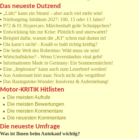
Das neueste Dutzend
•
„Lido“ kann ein Strand – aber auch viel mehr sein!
•
Nürburgring Jubiläum 2027: 100, 15 oder 13 Jahre?
•
P72 & 01 Hypercars: Märchenhaft geile Schnäppchen?
•
Entwicklung hin zur Krise: Plötzlich und unerwartet?
•
Beispiel dafür, warum die „KI“ schon mal dumm ist!
•
Ola kann’s nicht! - Knallt es bald richtig kräftig?
•
Die heile Welt des Robertino: Wild muss sie sein!
•
Wirtschaftskrise? - Wenn Unverständnis viral geht!
•
Informationen Made in Germany: Ein Sommermärchen!
•
Eine „Implosion“ kann auch zum Leserbrief werden!
•
Aus Andermatt hört man: Noch nicht alle vergriffen!
•
Das Basingstoke-Wunder: Insolvenz & Auferstehung!
Motor-KRITIK Hitlisten
Die meisten Aufrufe
Die meisten Bewertungen
Die meisten Kommentare
Die neuesten Kommentare
Die neueste Umfrage
Was ist Ihnen beim Autokauf wichtig?