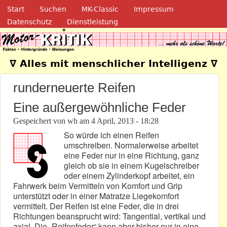
Navigation
Direkt zum Inhalt
Start
Suchen
MK-Classic
Impressum
Datenschutz
Dienstleistung
Motor-Kritik.de
∇ Alles mit menschlicher Intelligenz ∇
runderneuerte Reifen
Eine außergewöhnliche Feder
Gespeichert von
wh
am
4 April, 2013 - 18:28
So würde ich einen Reifen
umschreiben. Normalerweise arbeitet
eine Feder nur in eine Richtung, ganz
gleich ob sie in einem Kugelschreiber
oder einem Zylinderkopf arbeitet, ein
Fahrwerk beim Vermitteln von Komfort und Grip
unterstützt oder in einer Matratze Liegekomfort
vermittelt. Der Reifen ist eine Feder, die in drei
Richtungen beansprucht wird: Tangential, vertikal und
axial. Die „Reifenfeder“ kann aber bisher nur in eine