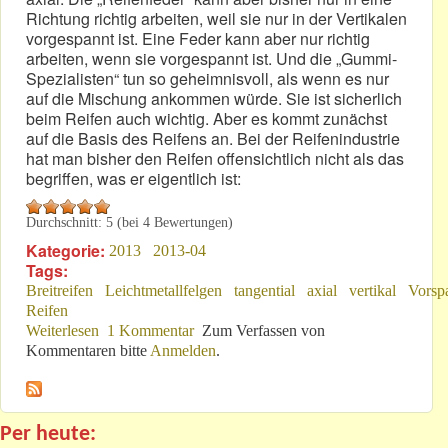
Richtung richtig arbeiten, weil sie nur in der Vertikalen
vorgespannt ist. Eine Feder kann aber nur richtig
arbeiten, wenn sie vorgespannt ist. Und die „Gummi-
Spezialisten“ tun so geheimnisvoll, als wenn es nur
auf die Mischung ankommen würde. Sie ist sicherlich
beim Reifen auch wichtig. Aber es kommt zunächst
auf die Basis des Reifens an. Bei der Reifenindustrie
hat man bisher den Reifen offensichtlich nicht als das
begriffen, was er eigentlich ist:
Durchschnitt:
5
(bei
4
Bewertungen)
Kategorie:
2013
2013-04
Tags:
Breitreifen
Leichtmetallfelgen
tangential
axial
vertikal
Vorsp
Reifen
Weiterlesen
über Eine außergewöhnliche Feder
1 Kommentar
Zum Verfassen von
Kommentaren bitte
Anmelden
.
Per heute: