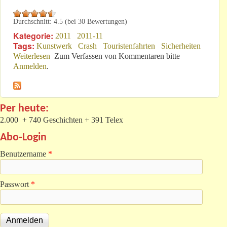
Durchschnitt:
4.5
(bei
30
Bewertungen)
Kategorie:
2011
2011-11
Tags:
Kunstwerk
Crash
Touristenfahrten
Sicherheiten
Weiterlesen
über 28. November 2011: Lieber Leser!
Zum Verfassen von Kommentaren bitte
Anmelden
.
Per heute:
2.000 + 740 Geschichten + 391 Telex
Abo-Login
Benutzername
*
Passwort
*