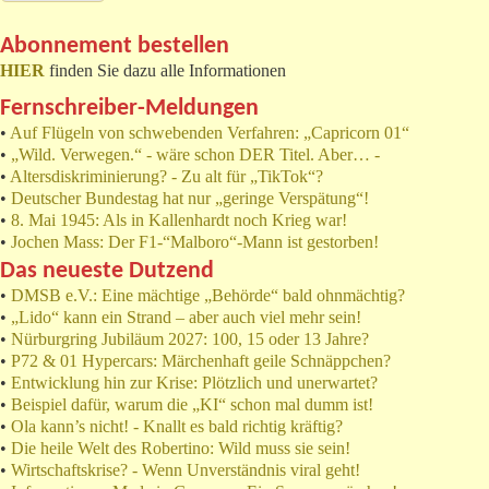
Abonnement bestellen
HIER
finden Sie dazu alle Informationen
Fernschreiber-Meldungen
•
Auf Flügeln von schwebenden Verfahren: „Capricorn 01“
•
„Wild. Verwegen.“ - wäre schon DER Titel. Aber… -
•
Altersdiskriminierung? - Zu alt für „TikTok“?
•
Deutscher Bundestag hat nur „geringe Verspätung“!
•
8. Mai 1945: Als in Kallenhardt noch Krieg war!
•
Jochen Mass: Der F1-“Malboro“-Mann ist gestorben!
Das neueste Dutzend
•
DMSB e.V.: Eine mächtige „Behörde“ bald ohnmächtig?
•
„Lido“ kann ein Strand – aber auch viel mehr sein!
•
Nürburgring Jubiläum 2027: 100, 15 oder 13 Jahre?
•
P72 & 01 Hypercars: Märchenhaft geile Schnäppchen?
•
Entwicklung hin zur Krise: Plötzlich und unerwartet?
•
Beispiel dafür, warum die „KI“ schon mal dumm ist!
•
Ola kann’s nicht! - Knallt es bald richtig kräftig?
•
Die heile Welt des Robertino: Wild muss sie sein!
•
Wirtschaftskrise? - Wenn Unverständnis viral geht!