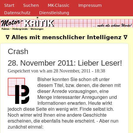
Navigation
Direkt zum Inhalt
Start
Suchen
MK-Classic
Impressum
Datenschutz
Dienstleistung
Motor-Kritik.de
∇ Alles mit menschlicher Intelligenz ∇
Crash
28. November 2011: Lieber Leser!
Gespeichert von
wh
am
28 November, 2011 - 18:38
Bisher konnten Sie schon oft unter
diesem Titel, bzw. denen, die denen mit
dieser Anrede vorausgingen, eine
Menge interessanter Anregungen und
Informationen erwarten. Heute wirkt
jedoch diese Seite ein wenig wirr. Finde selbst ich.
Noch wirrer wird Ihnen eine andere Geschichte
erscheinen, die ebenfalls heute erscheint. - Aber nun
zunächst einmal: