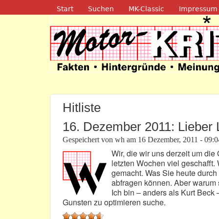
Navigation
Start
Suchen
MK-Classic
Impressum
Motor-Kritik.d
Hitliste
16. Dezember 2011: Lieber 
Gespeichert von
wh
am
16 Dezember, 2011 - 09:0
Wir, die wir uns derzeit um di
letzten Wochen viel geschafft. 
gemacht. Was Sie heute durch 
abfragen können. Aber warum so
Ich bin – anders als Kurt Beck –
Gunsten zu optimieren suche.