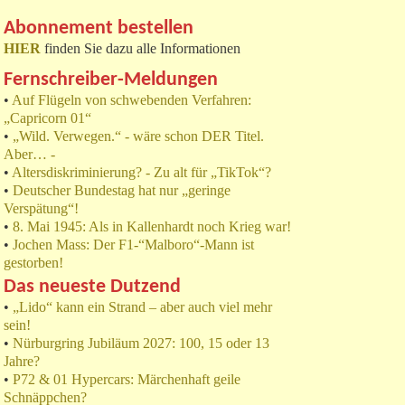
Abonnement bestellen
HIER
finden Sie dazu alle Informationen
Fernschreiber-Meldungen
•
Auf Flügeln von schwebenden Verfahren:
„Capricorn 01“
•
„Wild. Verwegen.“ - wäre schon DER Titel.
Aber… -
•
Altersdiskriminierung? - Zu alt für „TikTok“?
•
Deutscher Bundestag hat nur „geringe
Verspätung“!
•
8. Mai 1945: Als in Kallenhardt noch Krieg war!
•
Jochen Mass: Der F1-“Malboro“-Mann ist
gestorben!
Das neueste Dutzend
•
„Lido“ kann ein Strand – aber auch viel mehr
sein!
•
Nürburgring Jubiläum 2027: 100, 15 oder 13
Jahre?
•
P72 & 01 Hypercars: Märchenhaft geile
Schnäppchen?