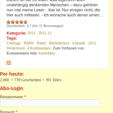
unabhängig denkenden Menschen – dazu gehören
nun mal meine Leser - klar ist. Nur einigen nicht, die
hier auch mitlesen. - Ich wünsche auch denen einen...
Durchschnitt:
4.7
(bei
31
Bewertungen)
Kategorie:
2011
2011-12
Tags:
Umfrage
BMW
Partei
Marktlücken
Zukunft
2012
Weiterlesen
über Guten Rutsch ins Neue Jahr!
4 Kommentare
Zum Verfassen von
Kommentaren bitte
Anmelden
.
Per heute:
2.000 + 739 Geschichten + 391 Telex
Abo-Login
Benutzername
*
Passwort
*