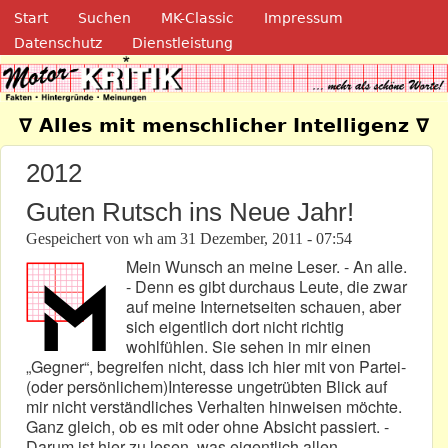
Navigation
Direkt zum Inhalt
Start
Suchen
MK-Classic
Impressum
Datenschutz
Dienstleistung
Motor-Kritik.de
∇ Alles mit menschlicher Intelligenz ∇
2012
Guten Rutsch ins Neue Jahr!
Gespeichert von
wh
am
31 Dezember, 2011 - 07:54
Mein Wunsch an meine Leser. - An alle.
- Denn es gibt durchaus Leute, die zwar
auf meine Internetseiten schauen, aber
sich eigentlich dort nicht richtig
wohlfühlen. Sie sehen in mir einen
„Gegner“, begreifen nicht, dass ich hier mit von Partei-
(oder persönlichem)Interesse ungetrübten Blick auf
mir nicht verständliches Verhalten hinweisen möchte.
Ganz gleich, ob es mit oder ohne Absicht passiert. -
Darum ist hier zu lesen, was eigentlich allen