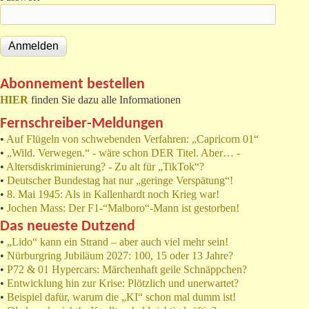
Abonnement bestellen
HIER
finden Sie dazu alle Informationen
Fernschreiber-Meldungen
•
Auf Flügeln von schwebenden Verfahren: „Capricorn 01“
•
„Wild. Verwegen.“ - wäre schon DER Titel. Aber… -
•
Altersdiskriminierung? - Zu alt für „TikTok“?
•
Deutscher Bundestag hat nur „geringe Verspätung“!
•
8. Mai 1945: Als in Kallenhardt noch Krieg war!
•
Jochen Mass: Der F1-“Malboro“-Mann ist gestorben!
Das neueste Dutzend
•
„Lido“ kann ein Strand – aber auch viel mehr sein!
•
Nürburgring Jubiläum 2027: 100, 15 oder 13 Jahre?
•
P72 & 01 Hypercars: Märchenhaft geile Schnäppchen?
•
Entwicklung hin zur Krise: Plötzlich und unerwartet?
•
Beispiel dafür, warum die „KI“ schon mal dumm ist!