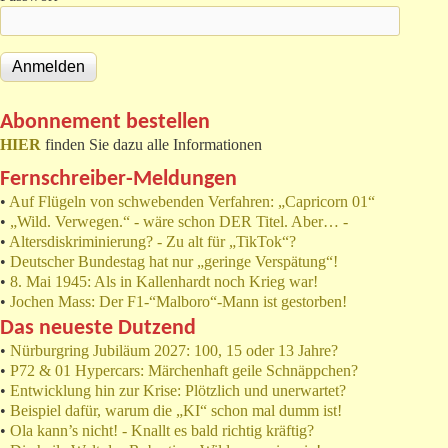
Abonnement bestellen
HIER
finden Sie dazu alle Informationen
Fernschreiber-Meldungen
•
Auf Flügeln von schwebenden Verfahren: „Capricorn 01“
•
„Wild. Verwegen.“ - wäre schon DER Titel. Aber… -
•
Altersdiskriminierung? - Zu alt für „TikTok“?
•
Deutscher Bundestag hat nur „geringe Verspätung“!
•
8. Mai 1945: Als in Kallenhardt noch Krieg war!
•
Jochen Mass: Der F1-“Malboro“-Mann ist gestorben!
Das neueste Dutzend
•
Nürburgring Jubiläum 2027: 100, 15 oder 13 Jahre?
•
P72 & 01 Hypercars: Märchenhaft geile Schnäppchen?
•
Entwicklung hin zur Krise: Plötzlich und unerwartet?
•
Beispiel dafür, warum die „KI“ schon mal dumm ist!
•
Ola kann’s nicht! - Knallt es bald richtig kräftig?