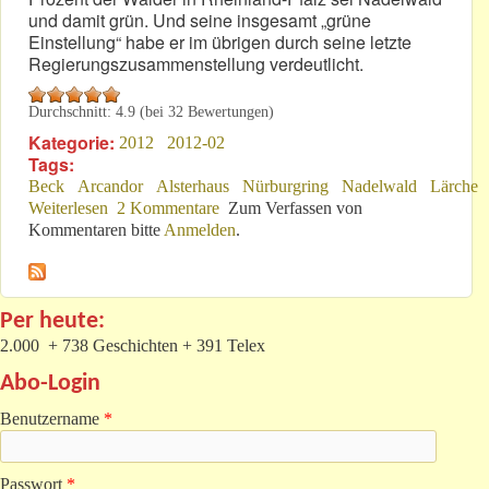
und damit grün. Und seine insgesamt „grüne
Einstellung“ habe er im übrigen durch seine letzte
Regierungszusammenstellung verdeutlicht.
Durchschnitt:
4.9
(bei
32
Bewertungen)
Kategorie:
2012
2012-02
Tags:
Beck
Arcandor
Alsterhaus
Nürburgring
Nadelwald
Lärche
Weiterlesen
über „Komm, lieber Beck, und mache...
2 Kommentare
Zum Verfassen von
Kommentaren bitte
Anmelden
.
Per heute:
2.000 + 738 Geschichten + 391 Telex
Abo-Login
Benutzername
*
Passwort
*