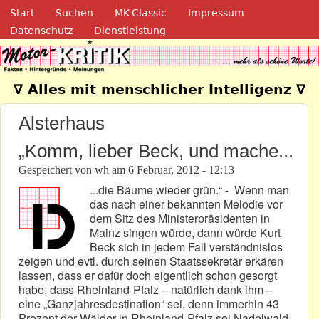
Navigation
Direkt zum Inhalt
Start
Suchen
MK-Classic
Impressum
Datenschutz
Dienstleistung
Motor-Kritik.de
∇ Alles mit menschlicher Intelligenz ∇
Alsterhaus
„Komm, lieber Beck, und mache...
Gespeichert von
wh
am
6 Februar, 2012 - 12:13
...die Bäume wieder grün.“ - Wenn man
das nach einer bekannten Melodie vor
dem Sitz des Ministerpräsidenten in
Mainz singen würde, dann würde Kurt
Beck sich in jedem Fall verständnislos
zeigen und evtl. durch seinen Staatssekretär erkären
lassen, dass er dafür doch eigentlich schon gesorgt
habe, dass Rheinland-Pfalz – natürlich dank ihm –
eine „Ganzjahresdestination“ sei, denn immerhin 43
Prozent der Wälder in Rheinland-Pfalz sei Nadelwald