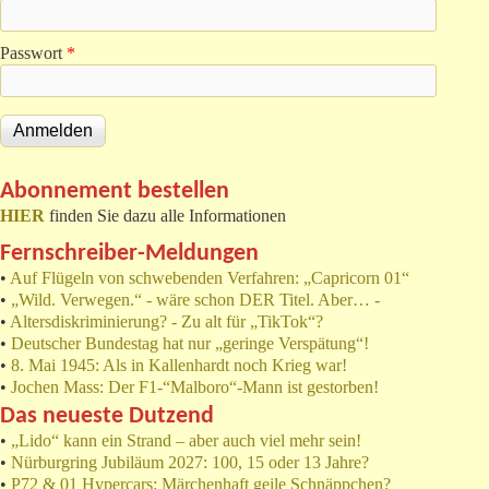
Passwort
*
Abonnement bestellen
HIER
finden Sie dazu alle Informationen
Fernschreiber-Meldungen
•
Auf Flügeln von schwebenden Verfahren: „Capricorn 01“
•
„Wild. Verwegen.“ - wäre schon DER Titel. Aber… -
•
Altersdiskriminierung? - Zu alt für „TikTok“?
•
Deutscher Bundestag hat nur „geringe Verspätung“!
•
8. Mai 1945: Als in Kallenhardt noch Krieg war!
•
Jochen Mass: Der F1-“Malboro“-Mann ist gestorben!
Das neueste Dutzend
•
„Lido“ kann ein Strand – aber auch viel mehr sein!
•
Nürburgring Jubiläum 2027: 100, 15 oder 13 Jahre?
•
P72 & 01 Hypercars: Märchenhaft geile Schnäppchen?