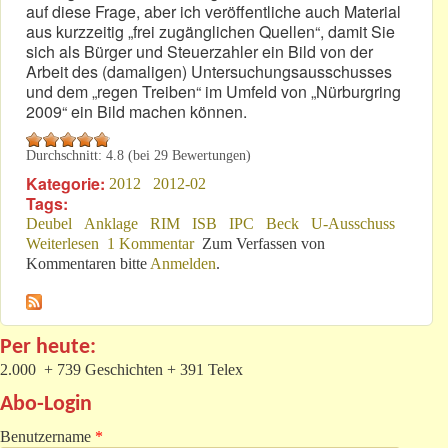
auf diese Frage, aber ich veröffentliche auch Material
aus kurzzeitig „frei zugänglichen Quellen“, damit Sie
sich als Bürger und Steuerzahler ein Bild von der
Arbeit des (damaligen) Untersuchungsausschusses
und dem „regen Treiben“ im Umfeld von „Nürburgring
2009“ ein Bild machen können.
Durchschnitt:
4.8
(bei
29
Bewertungen)
Kategorie:
2012
2012-02
Tags:
Deubel
Anklage
RIM
ISB
IPC
Beck
U-Ausschuss
Weiterlesen
über Deubel: Zentrale Figur am „Ring“?
1 Kommentar
Zum Verfassen von
Kommentaren bitte
Anmelden
.
Per heute:
2.000 + 739 Geschichten + 391 Telex
Abo-Login
Benutzername
*