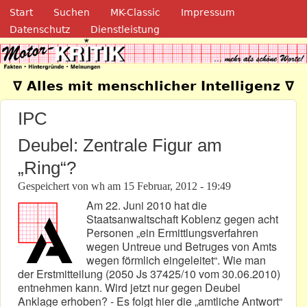
Navigation
Direkt zum Inhalt
Start
Suchen
MK-Classic
Impressum
Datenschutz
Dienstleistung
Motor-Kritik.de
∇ Alles mit menschlicher Intelligenz ∇
IPC
Deubel: Zentrale Figur am
„Ring“?
Gespeichert von
wh
am
15 Februar, 2012 - 19:49
Am 22. Juni 2010 hat die
Staatsanwaltschaft Koblenz gegen acht
Personen „ein Ermittlungsverfahren
wegen Untreue und Betruges von Amts
wegen förmlich eingeleitet“. Wie man
der Erstmitteilung (2050 Js 37425/10 vom 30.06.2010)
entnehmen kann. Wird jetzt nur gegen Deubel
Anklage erhoben? - Es folgt hier die „amtliche Antwort“