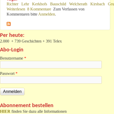
Richter
Lehr
Kerkhofs
Bauschild
Welcherath
Kirsbach
Gru
Weiterlesen
über node/467-Ergänzung nach Richter-Lehr-Stunden
8 Kommentare
Zum Verfassen von
Kommentaren bitte
Anmelden
.
Per heute:
2.000 + 739 Geschichten + 391 Telex
Abo-Login
Benutzername
*
Passwort
*
Abonnement bestellen
HIER
finden Sie dazu alle Informationen