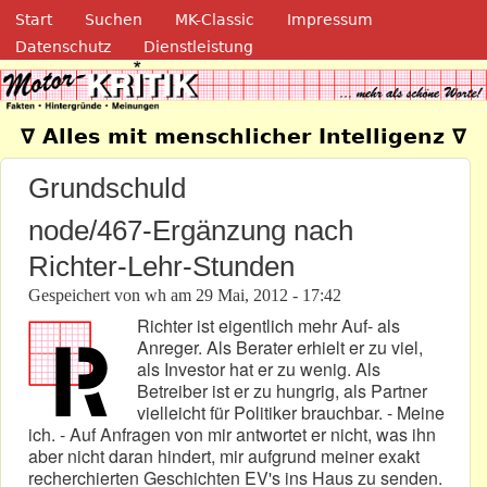
Navigation
Direkt zum Inhalt
Start
Suchen
MK-Classic
Impressum
Datenschutz
Dienstleistung
Motor-Kritik.de
∇ Alles mit menschlicher Intelligenz ∇
Grundschuld
node/467-Ergänzung nach
Richter-Lehr-Stunden
Gespeichert von
wh
am
29 Mai, 2012 - 17:42
Richter ist eigentlich mehr Auf- als
Anreger. Als Berater erhielt er zu viel,
als Investor hat er zu wenig. Als
Betreiber ist er zu hungrig, als Partner
vielleicht für Politiker brauchbar. - Meine
ich. - Auf Anfragen von mir antwortet er nicht, was ihn
aber nicht daran hindert, mir aufgrund meiner exakt
recherchierten Geschichten EV's ins Haus zu senden.