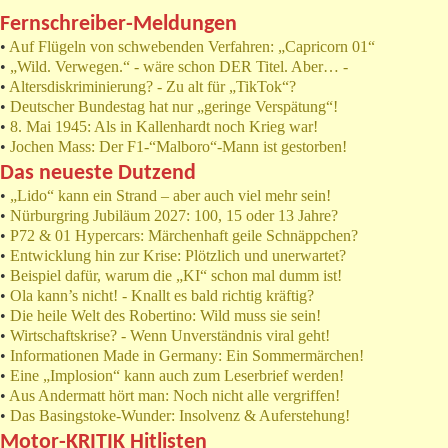
Fernschreiber-Meldungen
•
Auf Flügeln von schwebenden Verfahren: „Capricorn 01“
•
„Wild. Verwegen.“ - wäre schon DER Titel. Aber… -
•
Altersdiskriminierung? - Zu alt für „TikTok“?
•
Deutscher Bundestag hat nur „geringe Verspätung“!
•
8. Mai 1945: Als in Kallenhardt noch Krieg war!
•
Jochen Mass: Der F1-“Malboro“-Mann ist gestorben!
Das neueste Dutzend
•
„Lido“ kann ein Strand – aber auch viel mehr sein!
•
Nürburgring Jubiläum 2027: 100, 15 oder 13 Jahre?
•
P72 & 01 Hypercars: Märchenhaft geile Schnäppchen?
•
Entwicklung hin zur Krise: Plötzlich und unerwartet?
•
Beispiel dafür, warum die „KI“ schon mal dumm ist!
•
Ola kann’s nicht! - Knallt es bald richtig kräftig?
•
Die heile Welt des Robertino: Wild muss sie sein!
•
Wirtschaftskrise? - Wenn Unverständnis viral geht!
•
Informationen Made in Germany: Ein Sommermärchen!
•
Eine „Implosion“ kann auch zum Leserbrief werden!
•
Aus Andermatt hört man: Noch nicht alle vergriffen!
•
Das Basingstoke-Wunder: Insolvenz & Auferstehung!
Motor-KRITIK Hitlisten