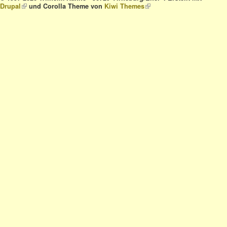
Drupal
(link is external)
und Corolla Theme von
Kiwi Themes
(link is external)