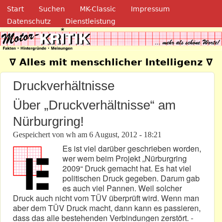
Navigation
Direkt zum Inhalt
Start
Suchen
MK-Classic
Impressum
Datenschutz
Dienstleistung
Motor-Kritik.de
∇ Alles mit menschlicher Intelligenz ∇
Druckverhältnisse
Über „Druckverhältnisse“ am
Nürburgring!
Gespeichert von
wh
am
6 August, 2012 - 18:21
Es ist viel darüber geschrieben worden,
wer wem beim Projekt „Nürburgring
2009“ Druck gemacht hat. Es hat viel
politischen Druck gegeben. Darum gab
es auch viel Pannen. Weil solcher
Druck auch nicht vom TÜV überprüft wird. Wenn man
aber dem TÜV Druck macht, dann kann es passieren,
dass das alle bestehenden Verbindungen zerstört. -