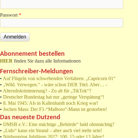
Passwort
*
Abonnement bestellen
HIER
finden Sie dazu alle Informationen
Fernschreiber-Meldungen
•
Auf Flügeln von schwebenden Verfahren: „Capricorn 01“
•
„Wild. Verwegen.“ - wäre schon DER Titel. Aber… -
•
Altersdiskriminierung? - Zu alt für „TikTok“?
•
Deutscher Bundestag hat nur „geringe Verspätung“!
•
8. Mai 1945: Als in Kallenhardt noch Krieg war!
•
Jochen Mass: Der F1-“Malboro“-Mann ist gestorben!
Das neueste Dutzend
•
DMSB e.V.: Eine mächtige „Behörde“ bald ohnmächtig?
•
„Lido“ kann ein Strand – aber auch viel mehr sein!
•
Nürburgring Jubiläum 2027: 100, 15 oder 13 Jahre?