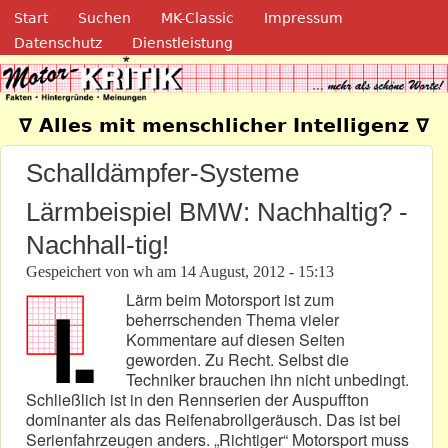
Navigation
Direkt zum Inhalt
Start
Suchen
MK-Classic
Impressum
Datenschutz
Dienstleistung
Motor-Kritik.de
∇ Alles mit menschlicher Intelligenz ∇
Schalldämpfer-Systeme
Lärmbeispiel BMW: Nachhaltig? -
Nachhall-tig!
Gespeichert von
wh
am
14 August, 2012 - 15:13
Lärm beim Motorsport ist zum
beherrschenden Thema vieler
Kommentare auf diesen Seiten
geworden. Zu Recht. Selbst die
Techniker brauchen ihn nicht unbedingt.
Schließlich ist in den Rennserien der Auspuffton
dominanter als das Reifenabrollgeräusch. Das ist bei
Serienfahrzeugen anders. „Richtiger“ Motorsport muss