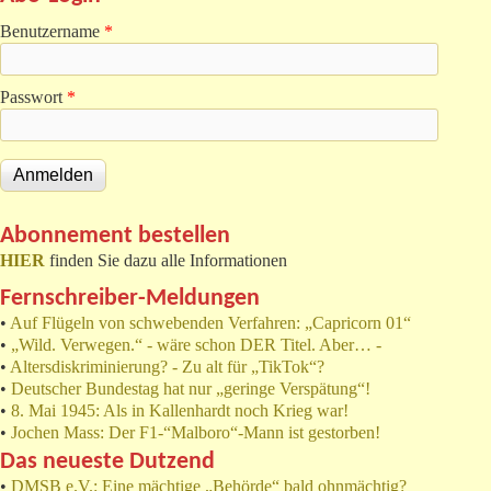
Benutzername
*
Passwort
*
Abonnement bestellen
HIER
finden Sie dazu alle Informationen
Fernschreiber-Meldungen
•
Auf Flügeln von schwebenden Verfahren: „Capricorn 01“
•
„Wild. Verwegen.“ - wäre schon DER Titel. Aber… -
•
Altersdiskriminierung? - Zu alt für „TikTok“?
•
Deutscher Bundestag hat nur „geringe Verspätung“!
•
8. Mai 1945: Als in Kallenhardt noch Krieg war!
•
Jochen Mass: Der F1-“Malboro“-Mann ist gestorben!
Das neueste Dutzend
•
DMSB e.V.: Eine mächtige „Behörde“ bald ohnmächtig?