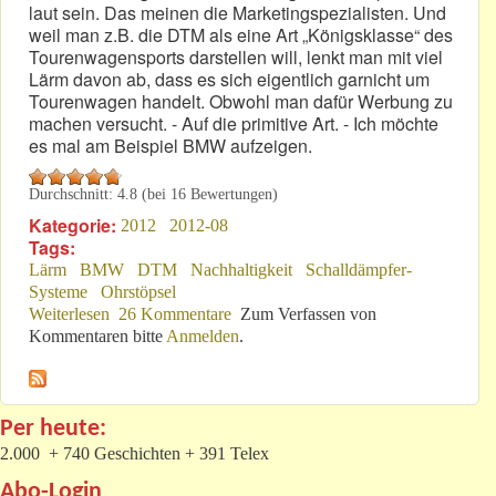
laut sein. Das meinen die Marketingspezialisten. Und
weil man z.B. die DTM als eine Art „Königsklasse“ des
Tourenwagensports darstellen will, lenkt man mit viel
Lärm davon ab, dass es sich eigentlich garnicht um
Tourenwagen handelt. Obwohl man dafür Werbung zu
machen versucht. - Auf die primitive Art. - Ich möchte
es mal am Beispiel BMW aufzeigen.
Durchschnitt:
4.8
(bei
16
Bewertungen)
Kategorie:
2012
2012-08
Tags:
Lärm
BMW
DTM
Nachhaltigkeit
Schalldämpfer-
Systeme
Ohrstöpsel
Weiterlesen
über Lärmbeispiel BMW: Nachhaltig? - Nachhall-tig!
26 Kommentare
Zum Verfassen von
Kommentaren bitte
Anmelden
.
Per heute:
2.000 + 740 Geschichten + 391 Telex
Abo-Login