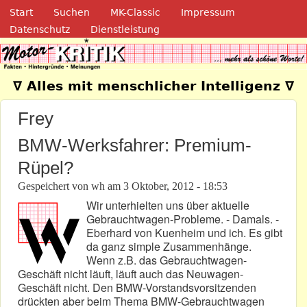
Navigation
Direkt zum Inhalt
Start
Suchen
MK-Classic
Impressum
Datenschutz
Dienstleistung
Motor-Kritik.de
∇ Alles mit menschlicher Intelligenz ∇
Frey
BMW-Werksfahrer: Premium-
Rüpel?
Gespeichert von
wh
am
3 Oktober, 2012 - 18:53
Wir unterhielten uns über aktuelle
Gebrauchtwagen-Probleme. - Damals. -
Eberhard von Kuenheim und ich. Es gibt
da ganz simple Zusammenhänge.
Wenn z.B. das Gebrauchtwagen-
Geschäft nicht läuft, läuft auch das Neuwagen-
Geschäft nicht. Den BMW-Vorstandsvorsitzenden
drückten aber beim Thema BMW-Gebrauchtwagen