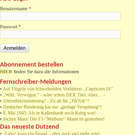
Benutzername
*
Passwort
*
Abonnement bestellen
HIER
finden Sie dazu alle Informationen
Fernschreiber-Meldungen
•
Auf Flügeln von schwebenden Verfahren: „Capricorn 01“
•
„Wild. Verwegen.“ - wäre schon DER Titel. Aber… -
•
Altersdiskriminierung? - Zu alt für „TikTok“?
•
Deutscher Bundestag hat nur „geringe Verspätung“!
•
8. Mai 1945: Als in Kallenhardt noch Krieg war!
•
Jochen Mass: Der F1-“Malboro“-Mann ist gestorben!
Das neueste Dutzend
•
„Lido“ kann ein Strand – aber auch viel mehr sein!