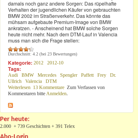
damals noch ganz andere Sorgen: Das rüpelhafte
Verhalten der jugendlichen Käufer von gebrauchten
BMW 2002 im Straßenverkehr. Das könnte das
mühsam aufgebaute Premium-Image von BMW
ankratzen. - Anscheinend hat BMW solche Sorgen
heute nicht mehr. Nach dem DTM-Lauf in Valencia
muss man sich die Frage stellen:
Durchschnitt:
4.2
(bei
23
Bewertungen)
Kategorie:
2012
2012-10
Tags:
Audi
BMW
Mercedes
Spengler
Paffett
Frey
Dr.
Ullrich
Valencia
DTM
Weiterlesen
über BMW-Werksfahrer: Premium-Rüpel?
13 Kommentare
Zum Verfassen von
Kommentaren bitte
Anmelden
.
Per heute:
2.000 + 739 Geschichten + 391 Telex
Abo-Login