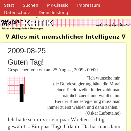
Navigation
Direkt zum Inhalt
Start
Suchen
MK-Classic
Impressum
Datenschutz
Dienstleistung
Motor-Kritik.de
∇ Alles mit menschlicher Intelligenz ∇
2009-08-25
Guten Tag!
Gespeichert von
wh
am
25 August, 2009 - 00:00
"Ich wünsche mir,
die Bundesregierung hätte die Moral
einer Telefonzelle. In der zahlt man
nämlich zuerst und wählt dann.
Bei der Bundesregierung muss man
immer zuerst wählen und dann zahlen."
(Oskar Lafontaine)
Ich hatte schon vor ein paar Wochen richtig
gewählt. - Ein paar Tage Urlaub. Da hat man dann