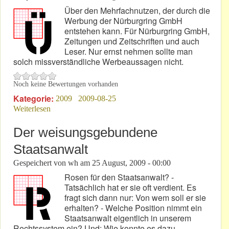
Über den Mehrfachnutzen, der durch die
Werbung der Nürburgring GmbH
entstehen kann. Für Nürburgring GmbH,
Zeitungen und Zeitschriften und auch
Leser. Nur ernst nehmen sollte man
solch missverständliche Werbeaussagen nicht.
Noch keine Bewertungen vorhanden
Kategorie:
2009
2009-08-25
Weiterlesen
über "Wir können da nichts machen, weil die GmbH
nicht nur unser Vertragspartner, sondern auch ein guter
Anzeigenkunde ist."
Der weisungsgebundene
Staatsanwalt
Gespeichert von
wh
am
25 August, 2009 - 00:00
Rosen für den Staatsanwalt? -
Tatsächlich hat er sie oft verdient. Es
fragt sich dann nur: Von wem soll er sie
erhalten? - Welche Position nimmt ein
Staatsanwalt eigentlich in unserem
Rechtssystem ein? Und: Wie konnte es dazu