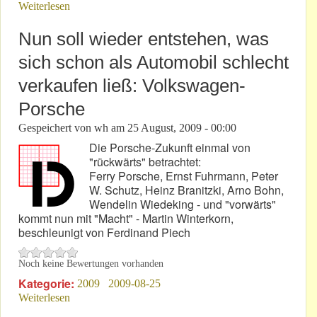
Weiterlesen
über „Das Auto“ des Ferdinand Porsche
Nun soll wieder entstehen, was
sich schon als Automobil schlecht
verkaufen ließ: Volkswagen-
Porsche
Gespeichert von
wh
am
25 August, 2009 - 00:00
Die Porsche-Zukunft einmal von
"rückwärts" betrachtet:
Ferry Porsche, Ernst Fuhrmann, Peter
W. Schutz, Heinz Branitzki, Arno Bohn,
Wendelin Wiedeking - und "vorwärts"
kommt nun mit "Macht" - Martin Winterkorn,
beschleunigt von Ferdinand Piech
Noch keine Bewertungen vorhanden
Kategorie:
2009
2009-08-25
Weiterlesen
über Nun soll wieder entstehen, was sich schon als
Automobil schlecht verkaufen ließ: Volkswagen-