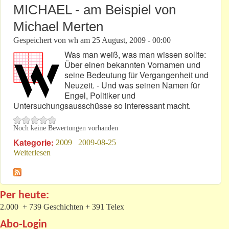
Porsche
MICHAEL - am Beispiel von
Michael Merten
Gespeichert von
wh
am
25 August, 2009 - 00:00
Was man weiß, was man wissen sollte:
Über einen bekannten Vornamen und
seine Bedeutung für Vergangenheit und
Neuzeit. - Und was seinen Namen für
Engel, Politiker und
Untersuchungsausschüsse so interessant macht.
Noch keine Bewertungen vorhanden
Kategorie:
2009
2009-08-25
Weiterlesen
über MICHAEL - am Beispiel von Michael Merten
Per heute:
2.000 + 739 Geschichten + 391 Telex
Abo-Login