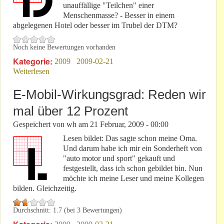
unauffällige "Teilchen" einer
Menschenmasse? - Besser in einem
abgelegenen Hotel oder besser im Trubel der DTM?
Noch keine Bewertungen vorhanden
Kategorie:
2009
2009-02-21
Weiterlesen
über Wer ist vertrauenswürdiger: Minister,
Aufsichtsräte, Geschäftsführer, Volksvertreter,
Sachbearbeiter oder "Rechenknechte"?
E-Mobil-Wirkungsgrad: Reden wir
mal über 12 Prozent
Gespeichert von
wh
am
21 Februar, 2009 - 00:00
Lesen bildet: Das sagte schon meine Oma.
Und darum habe ich mir ein Sonderheft von
"auto motor und sport" gekauft und
festgestellt, dass ich schon gebildet bin. Nun
möchte ich meine Leser und meine Kollegen
bilden. Gleichzeitig.
Durchschnitt:
1.7
(bei
3
Bewertungen)