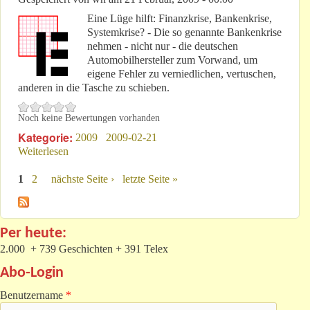
Eine Lüge hilft: Finanzkrise, Bankenkrise,
Systemkrise? - Die so genannte Bankenkrise
nehmen - nicht nur - die deutschen
Automobilhersteller zum Vorwand, um
eigene Fehler zu verniedlichen, vertuschen,
anderen in die Tasche zu schieben.
Noch keine Bewertungen vorhanden
Kategorie:
2009
2009-02-21
Weiterlesen
über ...das die Welt nicht braucht
1
2
nächste Seite ›
letzte Seite »
Seiten
Per heute:
2.000 + 739 Geschichten + 391 Telex
Abo-Login
Benutzername
*