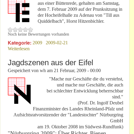
aus einer Büttenrede, gehalten am Samstag,
dem 7. Februar 2009 auf der Prunksitzung in
der Hocheifelhalle zu Adenau von "Till aus
Quiddelbach", Horst Hitzenbichler.
Noch keine Bewertungen vorhanden
Kategorie:
2009
2009-02-21
Weiterlesen
über Getroffene Hunde jaulen schon mal
Jagdszenen aus der Eifel
Gespeichert von
wh
am
21 Februar, 2009 - 00:00
"Mache nur Geschäfte die du verstehst,
und mache nur Geschäfte, die auch
bei schlechter Entwicklung beherrschbar
sind."
(Prof. Dr. Ingolf Deubel
Finanzminister des Landes Rheinland-Pfalz und
Aufsichtsratvorsitzender der "Landestochter" Nürburgring
GmbH
am 19. Oktober 2008 im Südwest-Rundfunk)
"Nürburgring 2009": Über Richter, Bienen,