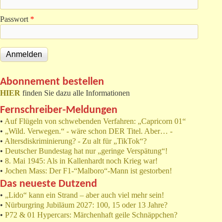
Passwort
*
Abonnement bestellen
HIER
finden Sie dazu alle Informationen
Fernschreiber-Meldungen
•
Auf Flügeln von schwebenden Verfahren: „Capricorn 01“
•
„Wild. Verwegen.“ - wäre schon DER Titel. Aber… -
•
Altersdiskriminierung? - Zu alt für „TikTok“?
•
Deutscher Bundestag hat nur „geringe Verspätung“!
•
8. Mai 1945: Als in Kallenhardt noch Krieg war!
•
Jochen Mass: Der F1-“Malboro“-Mann ist gestorben!
Das neueste Dutzend
•
„Lido“ kann ein Strand – aber auch viel mehr sein!
•
Nürburgring Jubiläum 2027: 100, 15 oder 13 Jahre?
•
P72 & 01 Hypercars: Märchenhaft geile Schnäppchen?