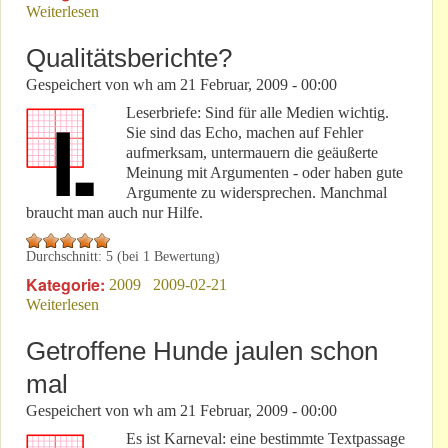
Weiterlesen
über Die Opel GmbH von heute ist vergleichbar mit
„First Klaas“
Qualitätsberichte?
Gespeichert von
wh
am
21 Februar, 2009 - 00:00
Leserbriefe: Sind für alle Medien wichtig.
Sie sind das Echo, machen auf Fehler
aufmerksam, untermauern die geäußerte
Meinung mit Argumenten - oder haben gute
Argumente zu widersprechen. Manchmal
braucht man auch nur Hilfe.
Durchschnitt:
5
(bei
1
Bewertung)
Kategorie:
2009
2009-02-21
Weiterlesen
über Qualitätsberichte?
Getroffene Hunde jaulen schon
mal
Gespeichert von
wh
am
21 Februar, 2009 - 00:00
Es ist Karneval: eine bestimmte Textpassage