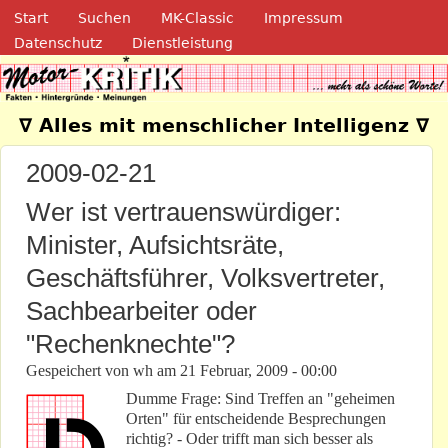
Navigation
Direkt zum Inhalt
Start
Suchen
MK-Classic
Impressum
Datenschutz
Dienstleistung
Motor-Kritik.de
∇ Alles mit menschlicher Intelligenz ∇
2009-02-21
Wer ist vertrauenswürdiger:
Minister, Aufsichtsräte,
Geschäftsführer, Volksvertreter,
Sachbearbeiter oder
"Rechenknechte"?
Gespeichert von
wh
am
21 Februar, 2009 - 00:00
Dumme Frage: Sind Treffen an "geheimen
Orten" für entscheidende Besprechungen
richtig? - Oder trifft man sich besser als