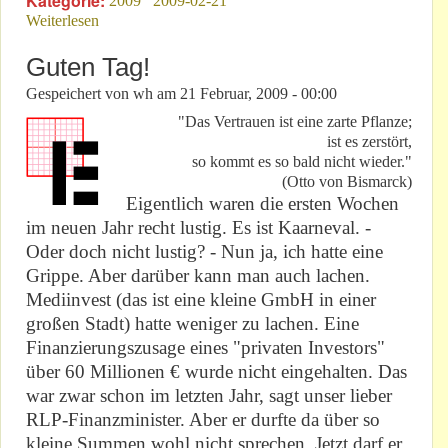
Kategorie:
2009
2009-02-21
Weiterlesen
über E-Mobil-Wirkungsgrad: Reden wir mal über 12
Prozent
Guten Tag!
Gespeichert von
wh
am
21 Februar, 2009 - 00:00
"Das Vertrauen ist eine zarte Pflanze;
ist es zerstört,
so kommt es so bald nicht wieder."
(Otto von Bismarck)
Eigentlich waren die ersten Wochen
im neuen Jahr recht lustig. Es ist Kaarneval. -
Oder doch nicht lustig? - Nun ja, ich hatte eine
Grippe. Aber darüber kann man auch lachen.
Mediinvest (das ist eine kleine GmbH in einer
großen Stadt) hatte weniger zu lachen. Eine
Finanzierungszusage eines "privaten Investors"
über 60 Millionen € wurde nicht eingehalten. Das
war zwar schon im letzten Jahr, sagt unser lieber
RLP-Finanzminister. Aber er durfte da über so
kleine Summen wohl nicht sprechen. Jetzt darf er.