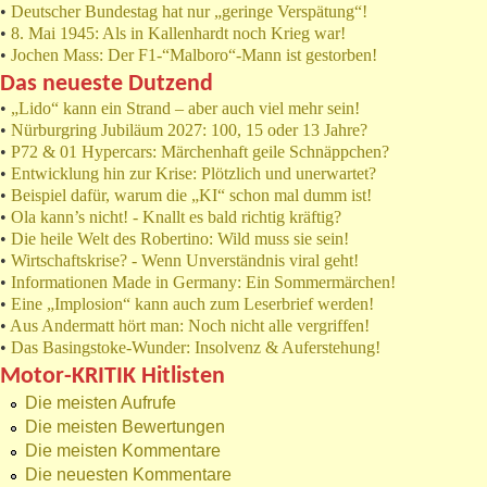
•
Deutscher Bundestag hat nur „geringe Verspätung“!
•
8. Mai 1945: Als in Kallenhardt noch Krieg war!
•
Jochen Mass: Der F1-“Malboro“-Mann ist gestorben!
Das neueste Dutzend
•
„Lido“ kann ein Strand – aber auch viel mehr sein!
•
Nürburgring Jubiläum 2027: 100, 15 oder 13 Jahre?
•
P72 & 01 Hypercars: Märchenhaft geile Schnäppchen?
•
Entwicklung hin zur Krise: Plötzlich und unerwartet?
•
Beispiel dafür, warum die „KI“ schon mal dumm ist!
•
Ola kann’s nicht! - Knallt es bald richtig kräftig?
•
Die heile Welt des Robertino: Wild muss sie sein!
•
Wirtschaftskrise? - Wenn Unverständnis viral geht!
•
Informationen Made in Germany: Ein Sommermärchen!
•
Eine „Implosion“ kann auch zum Leserbrief werden!
•
Aus Andermatt hört man: Noch nicht alle vergriffen!
•
Das Basingstoke-Wunder: Insolvenz & Auferstehung!
Motor-KRITIK Hitlisten
Die meisten Aufrufe
Die meisten Bewertungen
Die meisten Kommentare
Die neuesten Kommentare