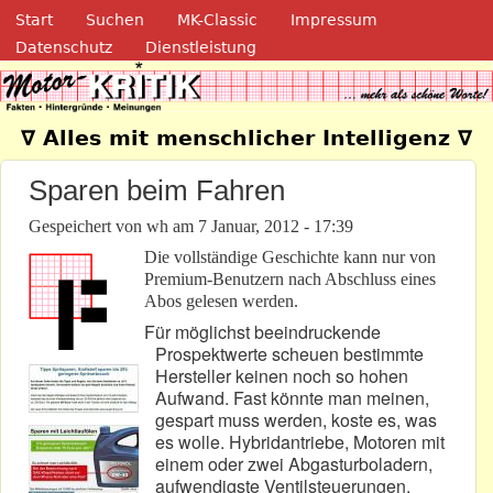
Navigation
Direkt zum Inhalt
Start
Suchen
MK-Classic
Impressum
Datenschutz
Dienstleistung
Motor-Kritik.de
∇ Alles mit menschlicher Intelligenz ∇
Sparen beim Fahren
Gespeichert von
wh
am
7 Januar, 2012 - 17:39
Die vollständige Geschichte kann nur von
Premium-Benutzern nach Abschluss eines
Abos gelesen werden.
Für möglichst beeindruckende
Prospektwerte scheuen bestimmte
Hersteller keinen noch so hohen
Aufwand. Fast könnte man meinen,
gespart muss werden, koste es, was
es wolle. Hybridantriebe, Motoren mit
einem oder zwei Abgasturboladern,
aufwendigste Ventilsteuerungen,