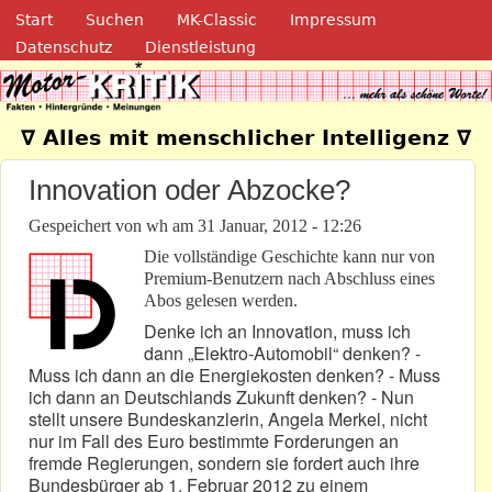
Navigation
Direkt zum Inhalt
Start
Suchen
MK-Classic
Impressum
Datenschutz
Dienstleistung
Motor-Kritik.de
∇ Alles mit menschlicher Intelligenz ∇
Innovation oder Abzocke?
Gespeichert von
wh
am
31 Januar, 2012 - 12:26
Die vollständige Geschichte kann nur von
Premium-Benutzern nach Abschluss eines
Abos gelesen werden.
Denke ich an Innovation, muss ich
dann „Elektro-Automobil“ denken? -
Muss ich dann an die Energiekosten denken? - Muss
ich dann an Deutschlands Zukunft denken? - Nun
stellt unsere Bundeskanzlerin, Angela Merkel, nicht
nur im Fall des Euro bestimmte Forderungen an
fremde Regierungen, sondern sie fordert auch ihre
Bundesbürger ab 1. Februar 2012 zu einem