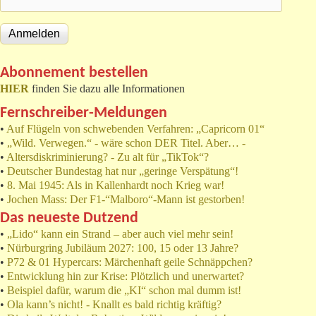
Abonnement bestellen
HIER
finden Sie dazu alle Informationen
Fernschreiber-Meldungen
•
Auf Flügeln von schwebenden Verfahren: „Capricorn 01“
•
„Wild. Verwegen.“ - wäre schon DER Titel. Aber… -
•
Altersdiskriminierung? - Zu alt für „TikTok“?
•
Deutscher Bundestag hat nur „geringe Verspätung“!
•
8. Mai 1945: Als in Kallenhardt noch Krieg war!
•
Jochen Mass: Der F1-“Malboro“-Mann ist gestorben!
Das neueste Dutzend
•
„Lido“ kann ein Strand – aber auch viel mehr sein!
•
Nürburgring Jubiläum 2027: 100, 15 oder 13 Jahre?
•
P72 & 01 Hypercars: Märchenhaft geile Schnäppchen?
•
Entwicklung hin zur Krise: Plötzlich und unerwartet?
•
Beispiel dafür, warum die „KI“ schon mal dumm ist!
•
Ola kann’s nicht! - Knallt es bald richtig kräftig?