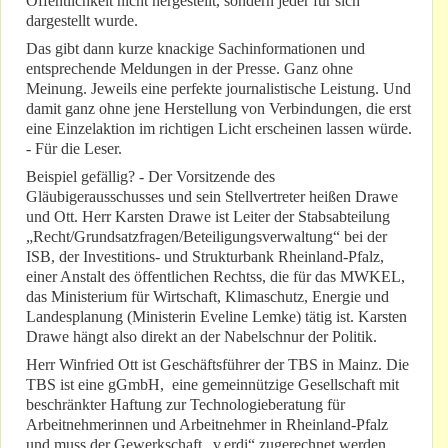
Öffentlichkeit nicht hergestellt, sondern jeder für sich
dargestellt wurde.
Das gibt dann kurze knackige Sachinformationen und
entsprechende Meldungen in der Presse. Ganz ohne
Meinung. Jeweils eine perfekte journalistische Leistung. Und
damit ganz ohne jene Herstellung von Verbindungen, die erst
eine Einzelaktion im richtigen Licht erscheinen lassen würde.
- Für die Leser.
Beispiel gefällig? - Der Vorsitzende des
Gläubigerausschusses und sein Stellvertreter heißen Drawe
und Ott. Herr Karsten Drawe ist Leiter der Stabsabteilung
„Recht/Grundsatzfragen/Beteiligungsverwaltung“ bei der
ISB, der Investitions- und Strukturbank Rheinland-Pfalz,
einer Anstalt des öffentlichen Rechtss, die für das MWKEL,
das Ministerium für Wirtschaft, Klimaschutz, Energie und
Landesplanung (Ministerin Eveline Lemke) tätig ist. Karsten
Drawe hängt also direkt an der Nabelschnur der Politik.
Herr Winfried Ott ist Geschäftsführer der TBS in Mainz. Die
TBS ist eine gGmbH, eine gemeinnützige Gesellschaft mit
beschränkter Haftung zur Technologieberatung für
Arbeitnehmerinnen und Arbeitnehmer in Rheinland-Pfalz
und muss der Gewerkschaft „v.erdi“ zugerechnet werden.