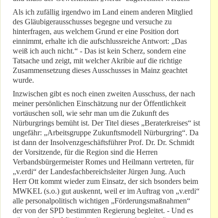
Als ich zufällig irgendwo im Land einem anderen Mitglied
des Gläubigerausschusses begegne und versuche zu
hinterfragen, aus welchem Grund er eine Position dort
einnimmt, erhalte ich die aufschlussreiche Antwort: „Das
weiß ich auch nicht.“ - Das ist kein Scherz, sondern eine
Tatsache und zeigt, mit welcher Akribie auf die richtige
Zusammensetzung dieses Ausschusses in Mainz geachtet
wurde.
Inzwischen gibt es noch einen zweiten Ausschuss, der nach
meiner persönlichen Einschätzung nur der Öffentlichkeit
vortäuschen soll, wie sehr man um die Zukunft des
Nürburgrings bemüht ist. Der Titel dieses „Beraterkreises“ ist
ungefähr: „Arbeitsgruppe Zukunftsmodell Nürburgring“. Da
ist dann der Insolvenzgeschäftsführer Prof. Dr. Dr. Schmidt
der Vorsitzende, für die Region sind die Herren
Verbandsbürgermeister Romes und Heilmann vertreten, für
„v.erdi“ der Landesfachbereichsleiter Jürgen Jung. Auch
Herr Ott kommt wieder zum Einsatz, der sich bsonders beim
MWKEL (s.o.) gut auskennt, weil er im Auftrag von „v.erdi“
alle personalpolitisch wichtigen „Förderungsmaßnahmen“
der von der SPD bestimmten Regierung begleitet. - Und es