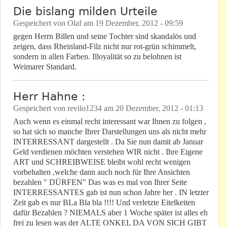
Die bislang milden Urteile
Gespeichert von
Olaf
am
19 Dezember, 2012 - 09:59
gegen Herrn Billen und seine Tochter sind skandalös und
zeigen, dass Rheinland-Filz nicht nur rot-grün schimmelt,
sondern in allen Farben. Illoyalität so zu belohnen ist
Weimarer Standard.
Herr Hahne :
Gespeichert von
revilo1234
am
20 Dezember, 2012 - 01:13
Auch wenn es einmal recht interessant war Ihnen zu folgen ,
so hat sich so manche Ihrer Darstellungen uns als nicht mehr
INTERRESSANT dargestellt . Da Sie nun damit ab Januar
Geld verdienen möchten verstehen WIR nicht . Ihre Eigene
ART und SCHREIBWEISE bleibt wohl recht wenigen
vorbehalten ,welche dann auch noch für Ihre Ansichten
bezahlen " DÜRFEN" Das was es mal von Ihrer Seite
INTERRESSANTES gab ist nun schon Jahre her . IN letzter
Zeit gab es nur BLa Bla bla !!!! Und verletzte Eitelkeiten
dafür Bezahlen ? NIEMALS aber 1 Woche später ist alles eh
frei zu lesen was der ALTE ONKEL DA VON SICH GIBT