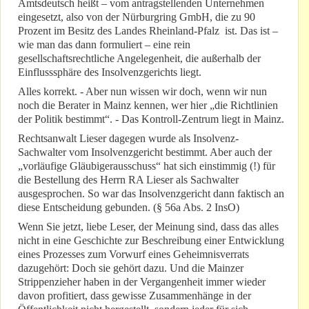
Amtsdeutsch heißt – vom antragstellenden Unternehmen
eingesetzt, also von der Nürburgring GmbH, die zu 90
Prozent im Besitz des Landes Rheinland-Pfalz ist. Das ist –
wie man das dann formuliert – eine rein
gesellschaftsrechtliche Angelegenheit, die außerhalb der
Einflusssphäre des Insolvenzgerichts liegt.
Alles korrekt. - Aber nun wissen wir doch, wenn wir nun
noch die Berater in Mainz kennen, wer hier „die Richtlinien
der Politik bestimmt“. - Das Kontroll-Zentrum liegt in Mainz.
Rechtsanwalt Lieser dagegen wurde als Insolvenz-
Sachwalter vom Insolvenzgericht bestimmt. Aber auch der
„vorläufige Gläubigerausschuss“ hat sich einstimmig (!) für
die Bestellung des Herrn RA Lieser als Sachwalter
ausgesprochen. So war das Insolvenzgericht dann faktisch an
diese Entscheidung gebunden. (§ 56a Abs. 2 InsO)
Wenn Sie jetzt, liebe Leser, der Meinung sind, dass das alles
nicht in eine Geschichte zur Beschreibung einer Entwicklung
eines Prozesses zum Vorwurf eines Geheimnisverrats
dazugehört: Doch sie gehört dazu. Und die Mainzer
Strippenzieher haben in der Vergangenheit immer wieder
davon profitiert, dass gewisse Zusammenhänge in der