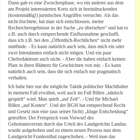
Dann gab es eine Zwischenphase, wo ein anderer aus dem
am Projekt interessierten Kreis sich in beeindruckenden
(kostenmäßig!) juristischen Angriffen versuchte. Als das
nicht fruchtete, hat man sich entschlossen, meine
Rechercheergebnisse in der Sache „zu übersehen“ und hat es
z.B. auch durch entsprechende Einflussnahme geschafft,
dass ich z.B. bei den „Öffentlich-Rechtlichen“ nicht mehr
stattfinde. - Es kann natürlich auch sein, dass mich ein oder
zwei Intendanten einfach nicht mögen. Und ein paar
Chefredakteure auch nicht. - Aber die haben einfach keinen
Platz in ihren Blättern für Geschichten von mir. - Es kann
natürlich auch sein, dass die sich einfach nur pragmatisch
verhalten.
Ich habe hier nur die mögliche Taktik politischer Machthaber
in meinem Fall erwähnt, weil auch im Fall Billen „taktisch
gespielt“ wird. Man spielt „auf Zeit“. - Und für Michael
Billen „auf Kosten“. Und der BGH hat entsprechend Recht
und Gesetz nun eine (aus seiner Sicht) „kluge Entscheidung“
getroffen: Der Freispruch vom Vorwurf des
Geheimnisverrats durch das Urteil des Landgerichts Landau
wurde aufgehoben und zu einem neuen Prozess nun dem
Landgericht Frankenthal zugeschoben. - Weil man das