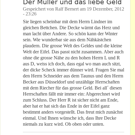
Der Müller und das liebe Geld
Gespeichert von
Ralf Bernert
am
19 Dezember, 2012
- 23:26
Sie liegen scheinbar mit dem Herrn Lindner im
gleichen Bettchen. Die Decke wärmt das Herz und
man lacht über Andere. So schön kann der Winter
sein. Wie wunderbar sie aus dem Nähkästchen
plaudern. Die grosse Welt des Geldes und die kleine
Welt der Eifel. Das passt nicht zusammen. Aber auch
ohne die grosse Nähe zu den hohen Herrn L und R
aus D, weiss ich doch, dass egal wo man auch sitzt,
der dicke Scheck immer dünner wird. Fragen Sie mal
den Herrn Schneider aus dem Taunus und den Herrn
Becker aus Düsseldorf und unzählige Herrschaften
mit dem Riecher für das grosse Geld. Bei all´ diesen
Herrschaften fällt mir immer ein: Abgerechnet wird
zum Schluss. Der Herr R ist sicher nicht am Ende,
aber hat er hat sich das Ende in der Eifel ganz
bestimmt anders vorgestellt. Das freut mich zunächst
einmal. Und Ihnen wünsche ich, dass Ihre Decke
niemals zu kurz wird. Ob oben oder unten.