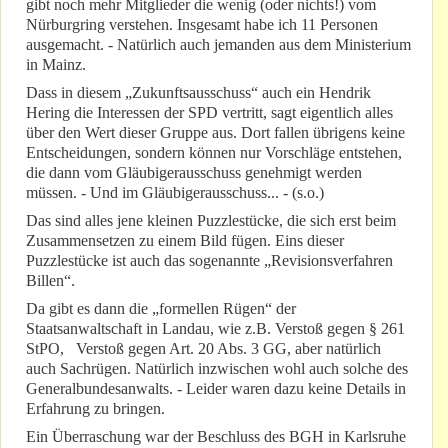
gibt noch mehr Mitglieder die wenig (oder nichts!) vom
Nürburgring verstehen. Insgesamt habe ich 11 Personen
ausgemacht. - Natürlich auch jemanden aus dem Ministerium
in Mainz.
Dass in diesem „Zukunftsausschuss“ auch ein Hendrik
Hering die Interessen der SPD vertritt, sagt eigentlich alles
über den Wert dieser Gruppe aus. Dort fallen übrigens keine
Entscheidungen, sondern können nur Vorschläge entstehen,
die dann vom Gläubigerausschuss genehmigt werden
müssen. - Und im Gläubigerausschuss... - (s.o.)
Das sind alles jene kleinen Puzzlestücke, die sich erst beim
Zusammensetzen zu einem Bild fügen. Eins dieser
Puzzlestücke ist auch das sogenannte „Revisionsverfahren
Billen“.
Da gibt es dann die „formellen Rügen“ der
Staatsanwaltschaft in Landau, wie z.B. Verstoß gegen § 261
StPO, Verstoß gegen Art. 20 Abs. 3 GG, aber natürlich
auch Sachrügen. Natürlich inzwischen wohl auch solche des
Generalbundesanwalts. - Leider waren dazu keine Details in
Erfahrung zu bringen.
Ein Überraschung war der Beschluss des BGH in Karlsruhe