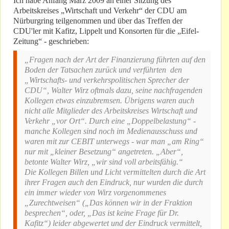
Ich habe Anfang März 2009 an einer Sitzung des
Arbeitskreises „Wirtschaft und Verkehr“ der CDU am
Nürburgring teilgenommen und über das Treffen der
CDU'ler mit Kafitz, Lippelt und Konsorten für die „Eifel-
Zeitung“ - geschrieben:
„Fragen nach der Art der Finanzierung führten auf den
Boden der Tatsachen zurück und verführten den
„Wirtschafts- und verkehrspolitischen Sprecher der
CDU“, Walter Wirz oftmals dazu, seine nachfragenden
Kollegen etwas einzubremsen. Übrigens waren auch
nicht alle Mitglieder des Arbeitskreises Wirtschaft und
Verkehr „vor Ort“. Durch eine „Doppelbelastung“ -
manche Kollegen sind noch im Medienausschuss und
waren mit zur CEBIT unterwegs - war man „am Ring“
nur mit „kleiner Besetzung“ angetreten. „Aber“,
betonte Walter Wirz, „wir sind voll arbeitsfähig.“
Die Kollegen Billen und Licht vermittelten durch die Art
ihrer Fragen auch den Eindruck, nur wurden die durch
ein immer wieder von Wirz vorgenommenes
„Zurechtweisen“ („Das können wir in der Fraktion
besprechen“, oder, „Das ist keine Frage für Dr.
Kafitz“) leider abgewertet und der Eindruck vermittelt,