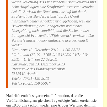
wegen Verletzung des Dienstgeheimnisses verurteilt und
beim Angeklagten eine Strafbarkeit insgesamt verneint.
Auf die Revision der Staatsanwaltschaft hat der 4.
Strafsenat des Bundesgerichtshofs das Urteil
hinsichtlich beider Angeklagter aufgehoben, weil die
Beweiswürdigung des Landgerichts rechtlicher
Überprüfung nicht standhält, und die Sache an das
Landgericht Frankenthal (Pfalz) zurückverwiesen. Die
Vorwürfe müssen daher umfassend neu verhandelt
werden.
Urteil vom 13. Dezember 2012 – 4 StR 33/12
LG Landau (Pfalz) - 7100 Js 16 132/09 1 KLs 1 Ss
95/11 – Urteil vom 22.09.2011
Karlsruhe, den 13. Dezember 2013
Pressestelle des Bundesgerichtshofs
76125 Karlsruhe
Telefon (0721) 159-5013
Telefax (0721) 159-5501“
Natürlich enthält sogar meine Information, dass die
Veröffentlichung am gleichen Tag erfolgte (mich erreicht sie
um 18:05 Uhr) schon wieder eine Art der Wertung, denn im