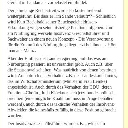
Gericht in Landau als vorbelastet empfindet.
Der jahrelange Rechtsstreit wird also kostentreibend
weitergeführt. Bis dass er „im Sande verläuft“? - Schließlich
wird Kurt Beck bald seiner Bauchspeicheldrüsen-
Erkrankung wegen seine bisherige Position aufgeben. Und
am Nürburgring werkeln Insolvenz-Geschäftsführer und
Sachwalter an einem neuen Konzept. - Die Verantwortung
für die Zukunft des Nürburgrings liegt jetzt bei ihnen. - Hört
man aus Mainz.
Aber der Einfluss der Landesregierung, auf das was am
Nürburgring passiert, ist unverändert groß. Auch z.B. über
die Staatsanwaltschaften. Was natürlich von denen bestritten
wird. Auch durch das Verhalten z.B. des Landeskartellamtes,
das im Wirtschaftsministerium (Ministerin Frau Lemke)
angesiedelt ist. Auch durch das Verhalten der CDU, deren
Fraktions-Chefin , Julia Klöckner, sich jetzt bundespolitisch
orientiert (eine mögliche Koalititon muss im Auge behalten
werden!), auch durch das taktische Verhalten der Insolvenz-
Abwickler, die keinesfalls zufällig in diese Position gebracht
wurden.
Der Insolvenz-Geschäftsführer wurde z.B. - wie es im