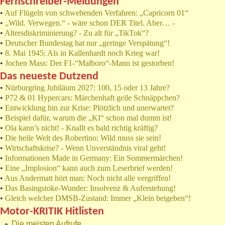
Fernschreiber-Meldungen
•
Auf Flügeln von schwebenden Verfahren: „Capricorn 01“
•
„Wild. Verwegen.“ - wäre schon DER Titel. Aber… -
•
Altersdiskriminierung? - Zu alt für „TikTok“?
•
Deutscher Bundestag hat nur „geringe Verspätung“!
•
8. Mai 1945: Als in Kallenhardt noch Krieg war!
•
Jochen Mass: Der F1-“Malboro“-Mann ist gestorben!
Das neueste Dutzend
•
Nürburgring Jubiläum 2027: 100, 15 oder 13 Jahre?
•
P72 & 01 Hypercars: Märchenhaft geile Schnäppchen?
•
Entwicklung hin zur Krise: Plötzlich und unerwartet?
•
Beispiel dafür, warum die „KI“ schon mal dumm ist!
•
Ola kann’s nicht! - Knallt es bald richtig kräftig?
•
Die heile Welt des Robertino: Wild muss sie sein!
•
Wirtschaftskrise? - Wenn Unverständnis viral geht!
•
Informationen Made in Germany: Ein Sommermärchen!
•
Eine „Implosion“ kann auch zum Leserbrief werden!
•
Aus Andermatt hört man: Noch nicht alle vergriffen!
•
Das Basingstoke-Wunder: Insolvenz & Auferstehung!
•
Gleich welcher DMSB-Zustand: Immer „Klein beigeben“!
Motor-KRITIK Hitlisten
Die meisten Aufrufe