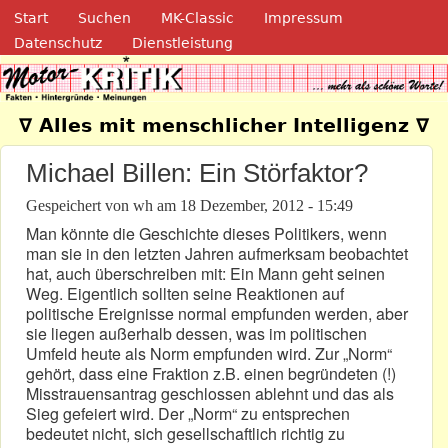
Navigation
Direkt zum Inhalt
Start
Suchen
MK-Classic
Impressum
Datenschutz
Dienstleistung
Motor-Kritik.de
∇ Alles mit menschlicher Intelligenz ∇
Michael Billen: Ein Störfaktor?
Gespeichert von
wh
am
18 Dezember, 2012 - 15:49
Man könnte die Geschichte dieses Politikers, wenn
man sie in den letzten Jahren aufmerksam beobachtet
hat, auch überschreiben mit: Ein Mann geht seinen
Weg. Eigentlich sollten seine Reaktionen auf
politische Ereignisse normal empfunden werden, aber
sie liegen außerhalb dessen, was im politischen
Umfeld heute als Norm empfunden wird. Zur „Norm“
gehört, dass eine Fraktion z.B. einen begründeten (!)
Misstrauensantrag geschlossen ablehnt und das als
Sieg gefeiert wird. Der „Norm“ zu entsprechen
bedeutet nicht, sich gesellschaftlich richtig zu