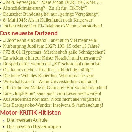
•
„Wild. Verwegen.“ - wäre schon DER Titel. Aber… -
•
Altersdiskriminierung? - Zu alt für „TikTok“?
•
Deutscher Bundestag hat nur „geringe Verspätung“!
•
8. Mai 1945: Als in Kallenhardt noch Krieg war!
•
Jochen Mass: Der F1-“Malboro“-Mann ist gestorben!
Das neueste Dutzend
•
„Lido“ kann ein Strand – aber auch viel mehr sein!
•
Nürburgring Jubiläum 2027: 100, 15 oder 13 Jahre?
•
P72 & 01 Hypercars: Märchenhaft geile Schnäppchen?
•
Entwicklung hin zur Krise: Plötzlich und unerwartet?
•
Beispiel dafür, warum die „KI“ schon mal dumm ist!
•
Ola kann’s nicht! - Knallt es bald richtig kräftig?
•
Die heile Welt des Robertino: Wild muss sie sein!
•
Wirtschaftskrise? - Wenn Unverständnis viral geht!
•
Informationen Made in Germany: Ein Sommermärchen!
•
Eine „Implosion“ kann auch zum Leserbrief werden!
•
Aus Andermatt hört man: Noch nicht alle vergriffen!
•
Das Basingstoke-Wunder: Insolvenz & Auferstehung!
Motor-KRITIK Hitlisten
Die meisten Aufrufe
Die meisten Bewertungen