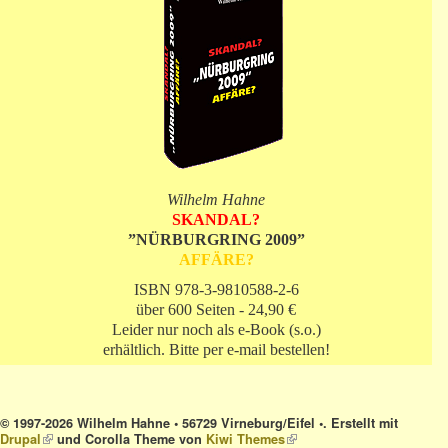
Wilhelm Hahne
SKANDAL?
”NÜRBURGRING 2009”
AFFÄRE?
ISBN 978-3-9810588-2-6
über 600 Seiten - 24,90 €
Leider nur noch als e-Book (s.o.)
erhältlich. Bitte per e-mail bestellen!
© 1997-2026 Wilhelm Hahne • 56729 Virneburg/Eifel •. Erstellt mit
Drupal
(link is external)
und Corolla Theme von
Kiwi Themes
(link is external)