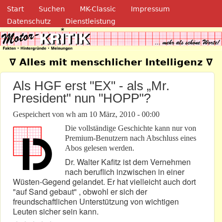
Navigation
Direkt zum Inhalt
Start
Suchen
MK-Classic
Impressum
Datenschutz
Dienstleistung
Motor-Kritik.de
∇ Alles mit menschlicher Intelligenz ∇
Als HGF erst "EX" - als „Mr.
President" nun "HOPP"?
Gespeichert von
wh
am
10 März, 2010 - 00:00
Die vollständige Geschichte kann nur von
Premium-Benutzern nach Abschluss eines
Abos gelesen werden.
Dr. Walter Kafitz ist dem Vernehmen
nach beruflich inzwischen in einer
Wüsten-Gegend gelandet. Er hat vielleicht auch dort
"auf Sand gebaut" , obwohl er sich der
freundschaftlichen Unterstützung von wichtigen
Leuten sicher sein kann.