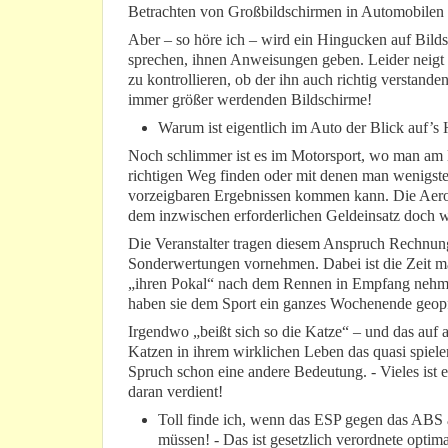
Betrachten von Großbildschirmen in Automobilen
Aber – so höre ich – wird ein Hingucken auf Bild
sprechen, ihnen Anweisungen geben. Leider neigt 
zu kontrollieren, ob der ihn auch richtig verstande
immer größer werdenden Bildschirme!
Warum ist eigentlich im Auto der Blick auf’s
Noch schlimmer ist es im Motorsport, wo man am li
richtigen Weg finden oder mit denen man wenigste
vorzeigbaren Ergebnissen kommen kann. Die Aerod
dem inzwischen erforderlichen Geldeinsatz doch w
Die Veranstalter tragen diesem Anspruch Rechnung
Sonderwertungen vornehmen. Dabei ist die Zeit m
„ihren Pokal“ nach dem Rennen in Empfang nehmen
haben sie dem Sport ein ganzes Wochenende geopf
Irgendwo „beißt sich so die Katze“ – und das auf a
Katzen in ihrem wirklichen Leben das quasi spie
Spruch schon eine andere Bedeutung. - Vieles ist e
daran verdient!
Toll finde ich, wenn das ESP gegen das ABS a
müssen! - Das ist gesetzlich verordnete optima