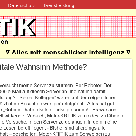
Direkt zum Inhalt
Datenschutz
Dienstleistung
e
∇ Alles mit menschlicher Intelligenz ∇
igitale Wahnsinn Methode?
versucht meine Server zu stürmen. Per Roboter. Der
000 e-Mail auf diesen Server ab und hat ihn damit
Leistung? - Seine „Kollegen“ waren auf dem eigentlichen
tzlichen Besuchen weniger erfolgreich. Alles hat gut
die „Roboter“ haben keine Lücke gefunden! - Es war aus
elt wirkender Versuch, Motor-KRITIK zumindest zu lähmen.
ere Versuche, in den Server zu gelangen, in dem meine
Leser bereit liegen. - Bisher sind allerdings alle
haft – gescheitert, Motor-KRITIK zum Schweigen zu