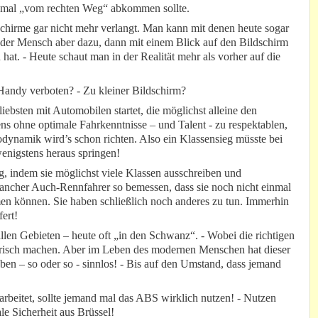
 mal „vom rechten Weg“ abkommen sollte.
schirme gar nicht mehr verlangt. Man kann mit denen heute sogar
der Mensch aber dazu, dann mit einem Blick auf den Bildschirm
n hat. - Heute schaut man in der Realität mehr als vorher auf die
 Handy verboten? - Zu kleiner Bildschirm?
ebsten mit Automobilen startet, die möglichst alleine den
ns ohne optimale Fahrkenntnisse – und Talent - zu respektablen,
ynamik wird’s schon richten. Also ein Klassensieg müsste bei
enigstens heraus springen!
, indem sie möglichst viele Klassen ausschreiben und
ancher Auch-Rennfahrer so bemessen, dass sie noch nicht einmal
 können. Sie haben schließlich noch anderes zu tun. Immerhin
ert!
llen Gebieten – heute oft „in den Schwanz“. - Wobei die richtigen
lerisch machen. Aber im Leben des modernen Menschen hat dieser
ben – so oder so - sinnlos! - Bis auf den Umstand, dass jemand
rbeitet, sollte jemand mal das ABS wirklich nutzen! - Nutzen
le Sicherheit aus Brüssel!