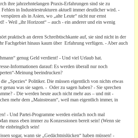
urch ihre jahrzehntelangen Praxis-Erfahrungen sind sie zu
ehlen in Industriestrukturen aktuell immer deutlicher wird. -
 verspüren als in Asien, wo „alte Leute“ nicht nur ernst
! - Weil „ihr Horizont“ – auch - ein anderer und ein wenig
rt praktisch an deren Schreibtischkante auf, sie sind nicht in der
ihr Fachgebiet hinaus kaum über Erfahrung verfügen. - Aber auch
chmann“ genug Geld verdient! - Und viel Urlaub hat.
esse-Informationen darauf: Es werden überall nur noch
Experten“-Meinung beeindrucken?
die „Spezies“ Politiker. Die müssen eigentlich von nichts etwas
er genau was sie sagen. - Oder zu sagen haben? - Sie sprechen
ramme? - Die werden heute auch nicht mehr aus – und mit -
rechen mehr dem „Mainstream“, weil man eigentlich immer, in
en! - Und Partei-Programme werden einfach noch mal
- Man muss eben immer zu Konzessionen bereit sein! (Wenn sie
r einbringlich sein!
 wissen sogar, wann sie „Gedächtnislücken“ haben müssen! -