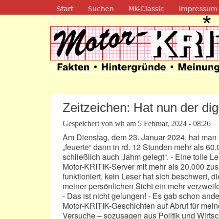
Navigation
Start
Suchen
MK-Classic
Impressum
Motor-Kritik.d
Zeitzeichen: Hat nun der d
Gespeichert von
wh
am
5 Februar, 2024 - 08:26
Am Dienstag, dem 23. Januar 2024, hat man 
„feuerte“ dann in rd. 12 Stunden mehr als 60.
schließlich auch „lahm gelegt“. - Eine tolle 
Motor-KRITIK-Server mit mehr als 20.000 zusä
funktioniert, kein Leser hat sich beschwert, 
meiner persönlichen Sicht ein mehr verzweif
- Das ist nicht gelungen! - Es gab schon and
Motor-KRITIK-Geschichten auf Abruf für meine 
Versuche – sozusagen aus Politik und Wirtsc