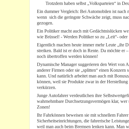
Trotzdem haben selbst „Volksparteien“ in Deu
Ein dummer Vergleich: Bei Automobilen ist nach 
wenn sich die geringste Schwäche zeigt, muss na
gezogen.
Ein Politiker macht auch mit Gedächtnislücken weit
wie Brüssel! - Werden Politiker so zu „Leit“- ode
Eigentlich machen heute immer mehr Leute „ihr Din
streiken. Bald ist er doch in Rente. Da möchte er 
noch übertroffen werden können!
Dynamische Manager suggerieren den Wert von Ak
anderer Firmen oder sie „splitten“ einen Konzern so
kann. Und natürlich arbeitet man auch mit Bonusz
können, weil sie Produkte zwar in der Herstellun
verkürzen.
Junge Autofahrer verdeutlichen ihre Selbstwertge
wahrnehmbare Durchsetzungsvermögen klar, wer si
Zonen!
Ihr Fahrkönnen beweisen sie mit schnellem Fahrer 
Sicherheitseinrichtungen, die fahrerische Leistu
weil man auch beim Bremsen lenken kann. Man w