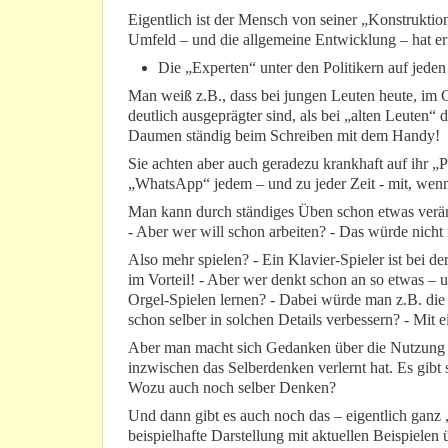
Eigentlich ist der Mensch von seiner „Konstruktion
Umfeld – und die allgemeine Entwicklung – hat er 
Die „Experten“ unter den Politikern auf jeden 
Man weiß z.B., dass bei jungen Leuten heute, im
deutlich ausgeprägter sind, als bei „alten Leuten“
Daumen ständig beim Schreiben mit dem Handy!
Sie achten aber auch geradezu krankhaft auf ihr „P
„WhatsApp“ jedem – und zu jeder Zeit - mit, wenn
Man kann durch ständiges Üben schon etwas verän
- Aber wer will schon arbeiten? - Das würde nicht
Also mehr spielen? - Ein Klavier-Spieler ist bei 
im Vorteil! - Aber wer denkt schon an so etwas – u
Orgel-Spielen lernen? - Dabei würde man z.B. di
schon selber in solchen Details verbessern? - Mit e
Aber man macht sich Gedanken über die Nutzung v
inzwischen das Selberdenken verlernt hat. Es gibt s
Wozu auch noch selber Denken?
Und dann gibt es auch noch das – eigentlich ganz 
beispielhafte Darstellung mit aktuellen Beispielen