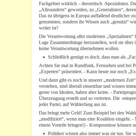
Fachgebiet wirklich – theoretisch -Spezialisten. D
„Allroundern“ geworden, zu „Generalisten“, deren F
Das ist übrigens in Europa auffallend deutlicher zu
genommen, sondern ihr Wissen auch „genutzt“ wird
weiter ist?
Die Verantwortung aller modernen „Spezialisten“ hö
Lage Zusammenhänge herzustellen, weil sie über 
keine Verantwortung übernehmen wollen.
Schließlich genügt es doch, dass man als „Fa
Achten Sie mal in Rundfunk, Fernsehen und bei Pr
„Experten“ präsentiert. - Kann heute nur noch „
Und dann gibt es noch in unserer „modernen Zeit“ 
verstehen, sind überall einsetzbar und wissen imm
gerne von Idealen, haben aber keine. - Parteiprog
Überzeugung erstellt und so vertreten. Die entsp
jeder Partei, auf Wählerfang aus ist.
Das bringt mehr Geld! Zum Beispiel bei den Wahl
„modifiziert“, wenn man eine Koalition eingeht. 
einem Vorteile bringen!) - Kompromisse können seh
Politiker wissen also immer was sie tun. Sie