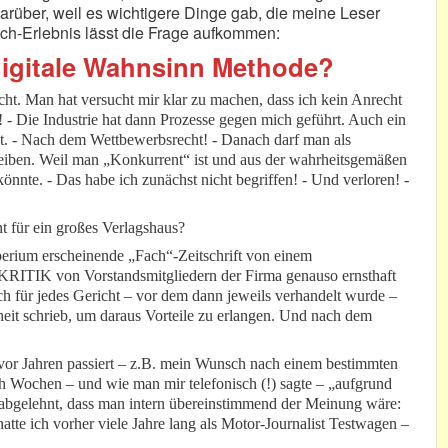
 darüber, weil es wichtigere Dinge gab, die meine Leser
e Ich-Erlebnis lässt die Frage aufkommen:
 digitale Wahnsinn Methode?
cht. Man hat versucht mir klar zu machen, dass ich kein Anrecht
! - Die Industrie hat dann Prozesse gegen mich geführt. Auch ein
gt. - Nach dem Wettbewerbsrecht! - Danach darf man als
reiben. Weil man „Konkurrent“ ist und aus der wahrheitsgemäßen
 könnte. - Das habe ich zunächst nicht begriffen! - Und verloren! -
nt für ein großes Verlagshaus?
perium erscheinende „Fach“-Zeitschrift von einem
r-KRITIK von Vorstandsmitgliedern der Firma genauso ernsthaft
ch für jedes Gericht – vor dem dann jeweils verhandelt wurde –
eit schrieb, um daraus Vorteile zu erlangen. Und nach dem
 vor Jahren passiert – z.B. mein Wunsch nach einem bestimmten
 Wochen – und wie man mir telefonisch (!) sagte – „aufgrund
 abgelehnt, dass man intern übereinstimmend der Meinung wäre:
hatte ich vorher viele Jahre lang als Motor-Journalist Testwagen –