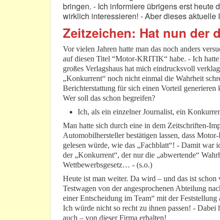
bringen. - Ich informiere übrigens erst heute
wirklich interessieren! - Aber dieses aktuell
Zeitzeichen: Hat nun der
Vor vielen Jahren hatte man das noch anders versu
auf diesen Titel “Motor-KRITIK“ habe. - Ich hatte
großes Verlagshaus hat mich eindrucksvoll verkla
„Konkurrent“ noch nicht einmal die Wahrheit sch
Berichterstattung für sich einen Vorteil generieren
Wer soll das schon begreifen?
Ich, als ein einzelner Journalist, ein Konkurre
Man hatte sich durch eine in dem Zeitschriften-Im
Automobilhersteller bestätigen lassen, dass Moto
gelesen würde, wie das „Fachblatt“! - Damit war i
der „Konkurrent“, der nur die „abwertende“ Wahrh
Wettbewerbsgesetz… - (s.o.)
Heute ist man weiter. Da wird – und das ist schon
Testwagen von der angesprochenen Abteilung nach
einer Entscheidung im Team“ mit der Feststellung
Ich würde nicht so recht zu ihnen passen! - Dabei 
auch – von dieser Firma erhalten!