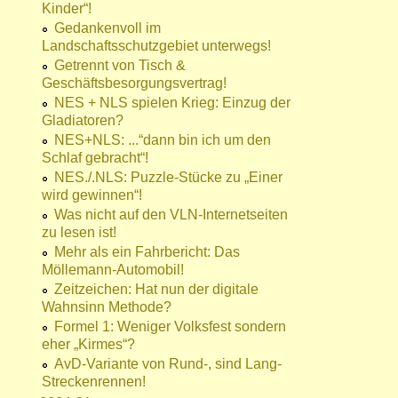
Kinder“!
Gedankenvoll im
Landschaftsschutzgebiet unterwegs!
Getrennt von Tisch &
Geschäftsbesorgungsvertrag!
NES + NLS spielen Krieg: Einzug der
Gladiatoren?
NES+NLS: ...“dann bin ich um den
Schlaf gebracht“!
NES./.NLS: Puzzle-Stücke zu „Einer
wird gewinnen“!
Was nicht auf den VLN-Internetseiten
zu lesen ist!
Mehr als ein Fahrbericht: Das
Möllemann-Automobil!
Zeitzeichen: Hat nun der digitale
Wahnsinn Methode?
Formel 1: Weniger Volksfest sondern
eher „Kirmes“?
AvD-Variante von Rund-, sind Lang-
Streckenrennen!