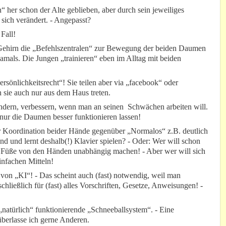
“ her schon der Alte geblieben, aber durch sein jeweiliges
sich verändert. - Angepasst?
Fall!
 Gehirn die „Befehlszentralen“ zur Bewegung der beiden Daumen
 damals. Die Jungen „trainieren“ eben im Alltag mit beiden
ersönlichkeitsrecht“! Sie teilen aber via „facebook“ oder
 sie auch nur aus dem Haus treten.
dern, verbessern, wenn man an seinen Schwächen arbeiten will.
 nur die Daumen besser funktionieren lassen!
der Koordination beider Hände gegenüber „Normalos“ z.B. deutlich
nd und lernt deshalb(!) Klavier spielen? - Oder: Wer will schon
e Füße von den Händen unabhängig machen! - Aber wer will sich
infachen Mitteln!
on „KI“! - Das scheint auch (fast) notwendig, weil man
chließlich für (fast) alles Vorschriften, Gesetze, Anweisungen! -
„natürlich“ funktionierende „Schneeballsystem“. - Eine
 überlasse ich gerne Anderen.