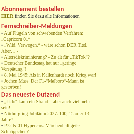
Abonnement bestellen
HIER
finden Sie dazu alle Informationen
Fernschreiber-Meldungen
•
Auf Flügeln von schwebenden Verfahren:
„Capricorn 01“
•
„Wild. Verwegen.“ - wäre schon DER Titel.
Aber… -
•
Altersdiskriminierung? - Zu alt für „TikTok“?
•
Deutscher Bundestag hat nur „geringe
Verspätung“!
•
8. Mai 1945: Als in Kallenhardt noch Krieg war!
•
Jochen Mass: Der F1-“Malboro“-Mann ist
gestorben!
Das neueste Dutzend
•
„Lido“ kann ein Strand – aber auch viel mehr
sein!
•
Nürburgring Jubiläum 2027: 100, 15 oder 13
Jahre?
•
P72 & 01 Hypercars: Märchenhaft geile
Schnäppchen?