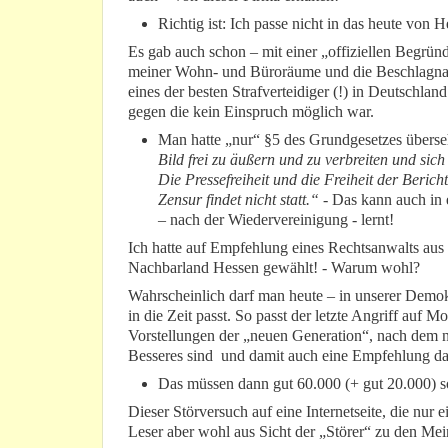
Richtig ist: Ich passe nicht in das heute von 
Es gab auch schon – mit einer „offiziellen Begrün
meiner Wohn- und Büroräume und die Beschlagnah
eines der besten Strafverteidiger (!) in Deutschla
gegen die kein Einspruch möglich war.
Man hatte „nur“ §5 des Grundgesetzes überse
Bild frei zu äußern und zu verbreiten und sic
Die Pressefreiheit und die Freiheit der Beric
Zensur findet nicht statt.“
- Das kann auch in
– nach der Wiedervereinigung - lernt!
Ich hatte auf Empfehlung eines Rechtsanwalts aus
Nachbarland Hessen gewählt! - Warum wohl?
Wahrscheinlich darf man heute – in unserer Demokr
in die Zeit passt. So passt der letzte Angriff auf 
Vorstellungen der „neuen Generation“, nach dem 
Besseres sind und damit auch eine Empfehlung da
Das müssen dann gut 60.000 (+ gut 20.000) so
Dieser Störversuch auf eine Internetseite, die nur 
Leser aber wohl aus Sicht der „Störer“ zu den Me