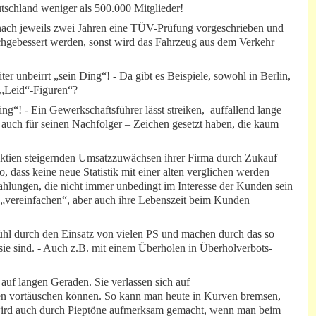
tschland weniger als 500.000 Mitglieder!
nach jeweils zwei Jahren eine TÜV-Prüfung vorgeschrieben und
chgebessert werden, sonst wird das Fahrzeug aus dem Verkehr
er unbeirrt „sein Ding“! - Da gibt es Beispiele, sowohl in Berlin,
r „Leid“-Figuren“?
g“! - Ein Gewerkschaftsführer lässt streiken, auffallend lange
– auch für seinen Nachfolger – Zeichen gesetzt haben, die kaum
tien steigernden Umsatzzuwächsen ihrer Firma durch Zukauf
, dass keine neue Statistik mit einer alten verglichen werden
ahlungen, die nicht immer unbedingt im Interesse der Kunden sein
g „vereinfachen“, aber auch ihre Lebenszeit beim Kunden
fühl durch den Einsatz von vielen PS und machen durch das so
e sind. - Auch z.B. mit einem Überholen in Überholverbots-
auf langen Geraden. Sie verlassen sich auf
ngen vortäuschen können. So kann man heute in Kurven bremsen,
ird auch durch Pieptöne aufmerksam gemacht, wenn man beim