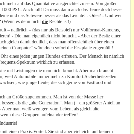
h mehr auf das Quantitative ausgerichtet zu sein. Von großen
- 1000 PS! - Auch toll! Da muss dann auch das Teure doch besser
Kleine und das Schwere besser als das Leichte! - Oder? - Und wer
? (Wenn es denn nicht
die
Rechte ist!)
ft – natürlich – (das nur als Beispiel) nur Vollformat-Kameras,
eren! - Die man eigentlich nicht braucht. - Aber der Besitz einer
h gleich damit deutlich, dass man offensichtlich über einen
einen Computer“ wäre doch sofort die Festplatte zugemüllt!
s Ohr eines jeden jungen Hundes erfreuen. Der Mensch ist nämlich
Frequenz-Spektrum wirklich zu erfassen.
ile mit Leistungen die man nicht braucht. Aber man braucht
hr, weil Automobile immer mehr zu Komfort-Sicherheitszellen
chsen, wie junge Leute, die sich gerne von Fastfood und
auch an Größe zugenommen. Man ist von der Masse her
esser, als die „alte Generation“. Man (= ein größerer Anteil an
– Aber man weiß weniger vom Leben, als gleich alte
wenn diese Gruppen aufeinander treffen!
Industrie!
it einen Praxis-Vorteil. Sie sind aber vielleicht auf keinem