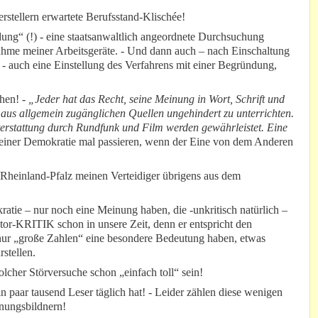
Herstellern erwartete Berufsstand-Klischée!
dung“ (!) - eine staatsanwaltlich angeordnete Durchsuchung
me meiner Arbeitsgeräte. - Und dann auch – nach Einschaltung
nd - auch eine Einstellung des Verfahrens mit einer Begründung,
hen! -
„Jeder hat das Recht, seine Meinung in Wort, Schrift und
h aus allgemein zugänglichen Quellen ungehindert zu unterrichten.
hterstattung durch Rundfunk und Film werden gewährleistet. Eine
 einer Demokratie mal passieren, wenn der Eine von dem Anderen
 Rheinland-Pfalz meinen Verteidiger übrigens aus dem
atie – nur noch eine Meinung haben, die -unkritisch natürlich –
Motor-KRITIK schon in unsere Zeit, denn er entspricht den
nur „große Zahlen“ eine besondere Bedeutung haben, etwas
rstellen.
lcher Störversuche schon „einfach toll“ sein!
ein paar tausend Leser täglich hat! - Leider zählen diese wenigen
inungsbildnern!