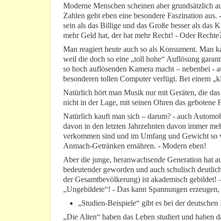
Moderne Menschen scheinen aber grundsätzlich auc
Zahlen geht eben eine besondere Faszination aus. 
sein als das Billige und das Große besser als das 
mehr Geld hat, der hat mehr Recht! - Oder Rechte
Man reagiert heute auch so als Konsument. Man kau
weil die doch so eine „toll hohe“ Auflösung garanti
so hoch auflösenden Kamera macht – nebenbei - auc
besonderen tollen Computer verfügt. Bei einem „kl
Natürlich hört man Musik nur mit Geräten, die da
nicht in der Lage, mit seinen Ohren das gebotene 
Natürlich kauft man sich – darum? - auch Automob
davon in den letzten Jahrzehnten davon immer me
verkommen sind und im Umfang und Gewicht so wa
Anmach-Getränken ernähren. - Modern eben!
Aber die junge, heranwachsende Generation hat 
bedeutender geworden und auch schulisch deutlich b
der Gesamtbevölkerung) ist akademisch gebildet! 
„Ungebildete“! - Das kann Spannungen erzeugen, 
„Studien-Beispiele“ gibt es bei der deutschen 
„Die Alten“ haben das Leben studiert und haben dam