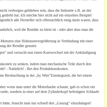
icht verborgen geblieben sein, dass die Industrie z.B. an der
gedreht hat. Ich möchte hier nicht auf ein einzelnes Beispiel
igentlich alle Hersteller sich offensichtlich einig darin waren, dass
türlich, weil die Rendite zu klein ist - oder aber dass man die
r-Motoren eine Hubraumvergrößerung in Verbindung mit einer
ung der Rendite genutzt.
ogen“ und versucht nun einen Kurswechsel mit der Ankündigung
onskosten zu senken, indem man mechanische Teile durch den
ritt? - Natürlich! - Bei den Produktionskosten.
ne Beobachtung in der „by Wire“Einstiegszeit, die bei einem
 aber wenn man unter die Motorhaube schaute, gab es schon ein
wurde, sondern in einer auf dem Zylinderkopf befestigten Schlaufe
rt hätte, braucht man nur schnell den „Gaszug“ einzuhängen!