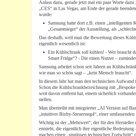
Anlass dazu, gerade jetzt mal ein paar Worte dazu zu
„CES“ in Las Vegas, am Ende der gerade beendete
wurde:
Samsung hatte dort z.B. einen „intelligenten
„Gesamtsieger“ der Ausstellung, als „schlec
Das deshalb, weil man die Bewertung dieses Kühls
eigentlich wesentlich ist:
Ein Kühlschrank soll kühlen! - Wer braucht
Smart Fridge“? - Die einen Nutzer – zuminde
Samsung arbeitet schon seit Jahren an Kühlschränk
wie man so schön sagt – „kein Mensch braucht“.
In diesem Jahr hat man den technischen Aufwand f
Schon die Kühlschrankbezeichnung mit „Bespoke A
weit davon entfernt hat, einem sicherlich vorhand
stellen.
Man übertreibt mit integrierter „AI Version auf B
„intuitiver Bixby-Steuerung4“, einer umfassenden 
Wichtig ist der „Mehrwert“, der für den Herstell
entsteht, die eigentlich ihre eigentliche Bedeutung
machen einen „sinnlosen technischen Fortschritt“ d