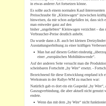
in etwas anderer Art fortsetzen könne.
Es sollte auch einem normalen Kauf-Interessenten n
Preisschraube für „Kleinwagen“ inzwischen kräftig 
hinweisen, da mir schon aufgefallen ist, dass sich e
man entweder ganz auf den
bisher „ungeliebten“ Kleinwagen verzichtet – das na
Verbraucher-Preise deutlich anhebt.
Da wurde dann z.B. auch bei kleinen Dreizylinde
Ausstattungserhöhung zu einer kräftigen Verbesser
Man hat auf diesem Gebiet eindeutig „überz
einer „europäischen Mobilitätswende“.
Auf der anderen Seite versucht man die Produkti
scheinbaren Fortschritt „by Wire“ ersetzt. - Fortsch
Bezeichnend für diese Entwicklung empfand ich ei
Werksteam in der Rallye-WM zu machen war:
Natürlich gab es dort ein ein Gaspedal „by Wire“,
Gaszugverbindung, die aber aktuell nicht genutzt 
endete.
Wenn das mit dem „by Wire“ nicht funktionie