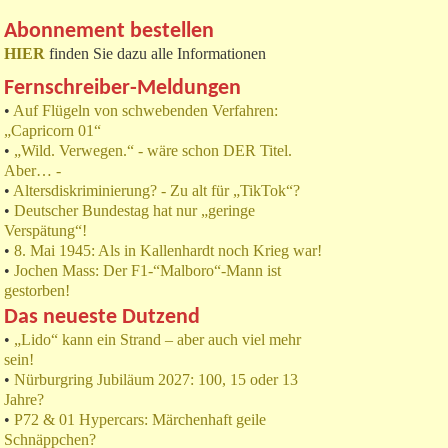
Abonnement bestellen
HIER
finden Sie dazu alle Informationen
Fernschreiber-Meldungen
•
Auf Flügeln von schwebenden Verfahren:
„Capricorn 01“
•
„Wild. Verwegen.“ - wäre schon DER Titel.
Aber… -
•
Altersdiskriminierung? - Zu alt für „TikTok“?
•
Deutscher Bundestag hat nur „geringe
Verspätung“!
•
8. Mai 1945: Als in Kallenhardt noch Krieg war!
•
Jochen Mass: Der F1-“Malboro“-Mann ist
gestorben!
Das neueste Dutzend
•
„Lido“ kann ein Strand – aber auch viel mehr
sein!
•
Nürburgring Jubiläum 2027: 100, 15 oder 13
Jahre?
•
P72 & 01 Hypercars: Märchenhaft geile
Schnäppchen?