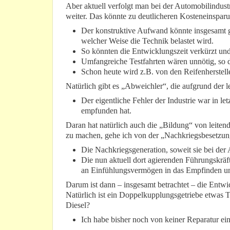
Aber aktuell verfolgt man bei der Automobilindus
weiter. Das könnte zu deutlicheren Kosteneinspar
Der konstruktive Aufwand könnte insgesamt ge
welcher Weise die Technik belastet wird.
So könnten die Entwicklungszeit verkürzt und
Umfangreiche Testfahrten wären unnötig, so d
Schon heute wird z.B. von den Reifenherstel
Natürlich gibt es „Abweichler“, die aufgrund der 
Der eigentliche Fehler der Industrie war in let
empfunden hat.
Daran hat natürlich auch die „Bildung“ von leiten
zu machen, gehe ich von der „Nachkriegsbesetzung“ 
Die Nachkriegsgeneration, soweit sie bei der 
Die nun aktuell dort agierenden Führungskräfte
an Einfühlungsvermögen in das Empfinden u
Darum ist dann – insgesamt betrachtet – die Entw
Natürlich ist ein Doppelkupplungsgetriebe etwas To
Diesel?
Ich habe bisher noch von keiner Reparatur ei