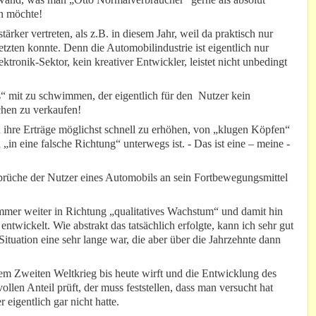
en möchte!
ärker vertreten, als z.B. in diesem Jahr, weil da praktisch nur
tzten konnte. Denn die Automobilindustrie ist eigentlich nur
ronik-Sektor, kein kreativer Entwickler, leistet nicht unbedingt
ts“ mit zu schwimmen, der eigentlich für den Nutzer kein
lchen zu verkaufen!
 ihre Erträge möglichst schnell zu erhöhen, von „klugen Köpfen“
 „in eine falsche Richtung“ unterwegs ist. - Das ist eine – meine -
rüche der Nutzer eines Automobils an sein Fortbewegungsmittel
mmer weiter in Richtung „qualitatives Wachstum“ und damit hin
entwickelt. Wie abstrakt das tatsächlich erfolgte, kann ich sehr gut
Situation eine sehr lange war, die aber über die Jahrzehnte dann
em Zweiten Weltkrieg bis heute wirft und die Entwicklung des
llen Anteil prüft, der muss feststellen, dass man versucht hat
eigentlich gar nicht hatte.