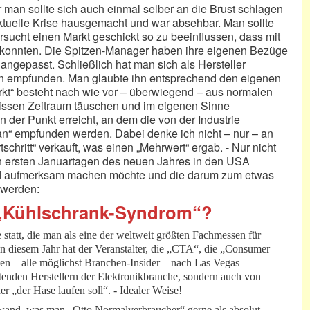
r man sollte sich auch einmal selber an die Brust schlagen
aktuelle Krise hausgemacht und war absehbar. Man sollte
rsucht einen Markt geschickt so zu beeinflussen, dass mit
n konnten. Die Spitzen-Manager haben ihre eigenen Bezüge
 angepasst. Schließlich hat man sich als Hersteller
en empfunden. Man glaubte ihn entsprechend den eigenen
arkt“ besteht nach wie vor – überwiegend – aus normalen
issen Zeitraum täuschen und im eigenen Sinne
 der Punkt erreicht, an dem die von der Industrie
n“ empfunden werden. Dabei denke ich nicht – nur – an
tschritt“ verkauft, was einen „Mehrwert“ ergab. - Nur nicht
sen ersten Januartagen des neuen Jahres in den USA
end aufmerksam machen möchte und die darum zum etwas
 werden:
n „Kühlschrank-Syndrom“?
statt, die man als eine der weltweit größten Fachmessen für
n diesem Jahr hat der Veranstalter, die „CTA“, die „Consumer
en – alle möglichst Branchen-Insider – nach Las Vegas
tenden Herstellern der Elektronikbranche, sondern auch von
er „der Hase laufen soll“. - Idealer Weise!
wand, was man „Otto Normalverbraucher“ gerne als absolut