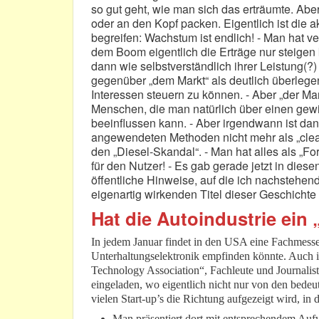
so gut geht, wie man sich das erträumte. Abe
oder an den Kopf packen. Eigentlich ist die 
begreifen: Wachstum ist endlich! - Man hat ve
dem Boom eigentlich die Erträge nur steige
dann wie selbstverständlich ihrer Leistung(?)
gegenüber „dem Markt“ als deutlich überleg
Interessen steuern zu können. - Aber „der M
Menschen, die man natürlich über einen gew
beeinflussen kann. - Aber irgendwann ist dann
angewendeten Methoden nicht mehr als „clea
den „Diesel-Skandal“. - Man hat alles als „For
für den Nutzer! - Es gab gerade jetzt in die
öffentliche Hinweise, auf die ich nachsteh
eigenartig wirkenden Titel dieser Geschichte
Hat die Autoindustrie ei
In jedem Januar findet in den USA eine Fachmesse 
Unterhaltungselektronik empfinden könnte. Auch i
Technology Association“, Fachleute und Journalist
eingeladen, wo eigentlich nicht nur von den bedeu
vielen Start-up’s die Richtung aufgezeigt wird, in d
Man präsentiert dort mit entsprechendem Auf