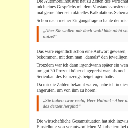
Die Automobilindustrie hat zu Zeiten des wirtscha
mich eines Gesprächs mit dem Vorstandsvorsitzend
mal gerne über sein aktuelles Kalkulations-Schema 
Schon nach meiner Eingangsfrage schaute der mich 
„Aber Sie wollen mir doch wohl bitte nicht vo
nutze?“
Das wäre eigentlich schon eine Antwort gewesen, 
bekommen, mit dem man „damals“ den jeweiligen K
Trotzdem war ich dann irgendwann später ein wenig
um gut 30 Prozent höher eingepreist war, als noch
Serienbau des Fahrzeugs beigetragen hatte.
Da mir die Zahlen bekannt waren, habe ich in dies
angerufen, um von ihm zu hören:
„Sie haben zwar recht, Herr Hahne! - Aber 
das derzeit hergibt!“
Die wirtschaftliche Gesamtsituation hat sich inzw
Einstellung von verantwortlichen Mitarbeitern bei