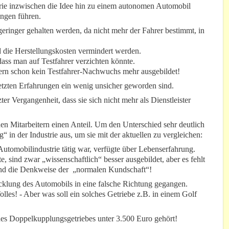
trie inzwischen die Idee hin zu einem autonomen Automobil
ungen führen.
ringer gehalten werden, da nicht mehr der Fahrer bestimmt, in
 die Herstellungskosten vermindert werden.
ass man auf Testfahrer verzichten könnte.
lern schon kein Testfahrer-Nachwuchs mehr ausgebildet!
letzten Erfahrungen ein wenig unsicher geworden sind.
zter Vergangenheit, dass sie sich nicht mehr als Dienstleister
den Mitarbeitern einen Anteil. Um den Unterschied sehr deutlich
in der Industrie aus, um sie mit der aktuellen zu vergleichen:
Automobilindustrie tätig war, verfügte über Lebenserfahrung.
, sind zwar „wissenschaftlich“ besser ausgebildet, aber es fehlt
nd die Denkweise der „normalen Kundschaft“!
icklung des Automobils in eine falsche Richtung gegangen.
lles! - Aber was soll ein solches Getriebe z.B. in einem Golf
nes Doppelkupplungsgetriebes unter 3.500 Euro gehört!