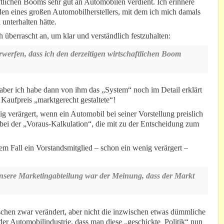
ftlichen Booms sehr gut an Automobilen verdient. Ich erinnere
en eines großen Automobilherstellers, mit dem ich mich damals
unterhalten hätte.
überrascht an, um klar und verständlich festzuhalten:
rwerfen, dass ich den derzeitigen wirtschaftlichen Boom
aber ich habe dann von ihm das „System“ noch im Detail erklärt
aufpreis „marktgerecht gestaltete“!
 verärgert, wenn ein Automobil bei seiner Vorstellung preislich
 bei der „Voraus-Kalkulation“, die mit zu der Entscheidung zum
em Fall ein Vorstandsmitglied – schon ein wenig verärgert –
unsere Marketingabteilung war der Meinung, dass der Markt
ischen zwar verändert, aber nicht die inzwischen etwas dümmliche
 der Automobilindustrie, dass man diese „geschickte Politik“ nun