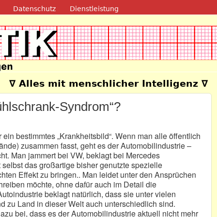
Direkt zum Inhalt
Datenschutz
Dienstleistung
e
∇ Alles mit menschlicher Intelligenz ∇
„Kühlschrank-Syndrom“?
r ein bestimmtes „Krankheitsbild“. Wenn man alle öffentlich
de) zusammen fasst, geht es der Automobilindustrie –
echt. Man jammert bei VW, beklagt bei Mercedes
selbst das großartige bisher genutzte spezielle
ten Effekt zu bringen.. Man leidet unter den Ansprüchen
chreiben möchte, ohne dafür auch im Detail die
oindustrie beklagt natürlich, dass sie unter vielen
nd zu Land in dieser Welt auch unterschiedlich sind.
azu bei, dass es der Automobilindustrie aktuell nicht mehr