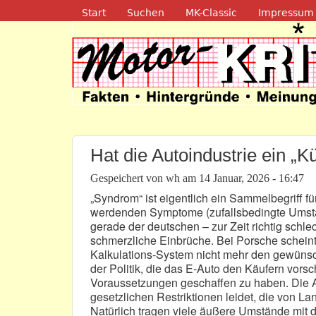
Navigation
Start
Suchen
MK-Classic
Impressum
Motor-Kritik.d
Hat die Autoindustrie ein 
Gespeichert von
wh
am
14 Januar, 2026 - 16:47
„Syndrom“ ist eigentlich ein Sammelbegriff fü
werdenden Symptome (zufallsbedingte Umstän
gerade der deutschen – zur Zeit richtig schl
schmerzliche Einbrüche. Bei Porsche scheint 
Kalkulations-System nicht mehr den gewünsch
der Politik, die das E-Auto den Käufern vors
Voraussetzungen geschaffen zu haben. Die Aut
gesetzlichen Restriktionen leidet, die von La
Natürlich tragen viele äußere Umstände mit d