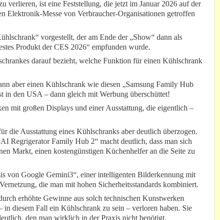
 verlieren, ist eine Feststellung, die jetzt im Januar 2026 auf der
n Elektronik-Messe von Verbraucher-Organisationen getroffen
 Kühlschrank“ vorgestellt, der am Ende der „Show“ dann als
htestes Produkt der CES 2026“ empfunden wurde.
chrankes darauf bezieht, welche Funktion für einen Kühlschrank
 dann aber einen Kühlschrank wie diesen „Samsung Family Hub
st in den USA – dann gleich mit Werbung überschüttet!
en mit großen Displays und einer Ausstattung, die eigentlich –
ür die Ausstattung eines Kühlschranks aber deutlich überzogen.
I Regrigerator Family Hub 2“ macht deutlich, dass man sich
enen Markt, einen kostengünstigen Küchenhelfer an die Seite zu
asis von Google Gemini3“, einer intelligenten Bilderkennung mit
Vernetzung, die man mit hohen Sicherheitsstandards kombiniert.
er durch erhöhte Gewinne aus solch technischen Kunstwerken
 – in diesem Fall ein Kühlschrank zu sein – verloren haben. Sie
eutlich, den man wirklich in der Praxis nicht benötigt.