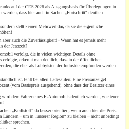
ranks auf der CES 2026 als Ausgangsbasis für Überlegungen in
 werden, dass hier auch in Sachen „Fortschritt“ deutlich
, sondern stellt keinen Mehrwert dar, da sie die eigentliche
rhöhen!
ch aber auch die Zuverlässigkeit! - Wann hat es jemals mehr
 der Jetztzeit?
bil verfolgt, die in vielen wichtigen Details ohne
 erfolgte, erkennt man deutlich, dass in der öffentlichen
werden, die eher als Lobbyisten der Industrie empfunden werden
tändlich ist, fehlt bei allen Ladesäulen: Eine Preisanzeige!
ozent (vom Basispreis ausgehend), ohne dass der Besitzer eines
g wird dem Fahrer eines E-Automobils deutlich werden, wie teuer
n!
hen „Kraftstoff“ da besser orientiert, wenn auch hier die Preis-
en Ländern – um in „unserer Region“ zu bleiben – nicht unbedingt
litiker sprechen.