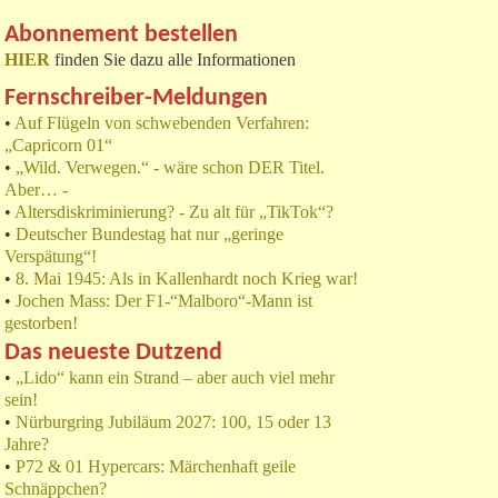
Abonnement bestellen
HIER
finden Sie dazu alle Informationen
Fernschreiber-Meldungen
•
Auf Flügeln von schwebenden Verfahren:
„Capricorn 01“
•
„Wild. Verwegen.“ - wäre schon DER Titel.
Aber… -
•
Altersdiskriminierung? - Zu alt für „TikTok“?
•
Deutscher Bundestag hat nur „geringe
Verspätung“!
•
8. Mai 1945: Als in Kallenhardt noch Krieg war!
•
Jochen Mass: Der F1-“Malboro“-Mann ist
gestorben!
Das neueste Dutzend
•
„Lido“ kann ein Strand – aber auch viel mehr
sein!
•
Nürburgring Jubiläum 2027: 100, 15 oder 13
Jahre?
•
P72 & 01 Hypercars: Märchenhaft geile
Schnäppchen?