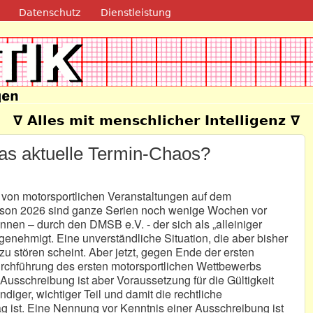
Direkt zum Inhalt
Datenschutz
Dienstleistung
e
∇ Alles mit menschlicher Intelligenz ∇
s aktuelle Termin-Chaos?
g von motorsportlichen Veranstaltungen auf dem
aison 2026 sind ganze Serien noch wenige Wochen vor
nen – durch den DMSB e.V. - der sich als „alleiniger
t genehmigt. Eine unverständliche Situation, die aber bisher
u stören scheint. Aber jetzt, gegen Ende der ersten
rchführung des ersten motorsportlichen Wettbewerbs
Ausschreibung ist aber Voraussetzung für die Gültigkeit
diger, wichtiger Teil und damit die rechtliche
ag ist. Eine Nennung vor Kenntnis einer Ausschreibung ist