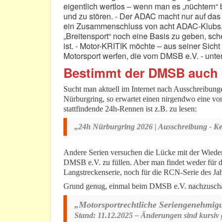
eigentlich wertlos – wenn man es „nüchtern“ 
und zu stören. - Der ADAC macht nur auf d
ein Zusammenschluss von acht ADAC-Klubs,
„Breitensport“ noch eine Basis zu geben, sch
ist. - Motor-KRITIK möchte – aus seiner Sicht
Motorsport werfen, die vom DMSB e.V. - unter
Bestimmt der DMSB auch 
Sucht man aktuell im Internet nach Ausschreibun
Nürburgring, so erwartet einen nirgendwo eine 
stattfindende 24h-Rennen ist z.B. zu lesen:
„24h Nürburgring 2026 | Ausschreibung - Ke
Andere Serien versuchen die Lücke mit der Wied
DMSB e.V. zu füllen. Aber man findet weder f
Langstreckenserie, noch für die RCN-Serie des 
Grund genug, einmal beim DMSB e.V. nachzuschau
„Motorsportrechtliche Seriengenehmig
Stand: 11.12.2025 – Änderungen sind kursiv 