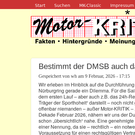
Navigation
Start
Suchen
MK-Classic
Impressum
Motor-Kritik.d
Bestimmt der DMSB auch da
Gespeichert von
wh
am
9 Februar, 2026 - 17:15
Wir erleben im Hinblick auf die Durchführun
Nürburgring gerade ein Dilemma. Für die S
dem ersten Lauf – aber auch z.B. das 24h-Ren
Träger der Sporthoheit“ darstellt – noch nich
offenbar niemanden – außer Motor-KRITIK – z
Dekade Februar 2026, nähern wir uns der Du
schon „übersichtlich“ nahe. Eine genehmigte 
einer Nennung, da sie – rechtlich – ein notwen
Voraussetzung für einen rechtsgültigen Vertr