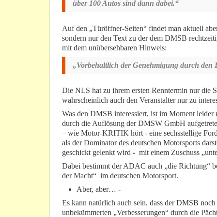
über 100 Autos sind dann dabei.“
Auf den „Türöffner-Seiten“ findet man aktuell 
sondern nur den Text zu der dem DMSB rechtzeitig
mit dem unübersehbaren Hinweis:
„Vorbehaltlich der Genehmigung durch de
Die NLS hat zu ihrem ersten Renntermin nur die Se
wahrscheinlich auch den Veranstalter nur zu interes
Was den DMSB interessiert, ist im Moment leider u
durch die Auflösung der DMSW GmbH aufgetreten s
– wie Motor-KRITIK hört - eine sechsstellige For
als der Dominator des deutschen Motorsports darst
geschickt gelenkt wird - mit einem Zuschuss „unte
Dabei bestimmt der ADAC auch „die Richtung“ be
der Macht“ im deutschen Motorsport.
Aber, aber… -
Es kann natürlich auch sein, dass der DMSB noch
unbekümmerten „Verbesserungen“ durch die Pächt