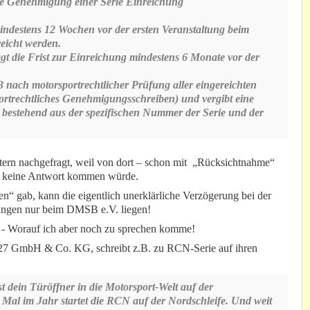
che Genehmigung einer Serie Einreichung
indestens 12 Wochen vor der ersten Veranstaltung beim
nds e-mail)
eicht werden.
ägt die Frist zur Einreichung mindestens 6 Monate vor der
nach motorsportrechtlicher Prüfung aller eingereichten
trechtliches Genehmigungsschreiben) und vergibt eine
estehend aus der spezifischen Nummer der Serie und der
ltern nachgefragt, weil von dort – schon mit „Rücksichtnahme“
ll keine Antwort kommen würde.
en“ gab, kann die eigentlich unerklärliche Verzögerung bei der
ngen nur beim DMSB e.V. liegen!
. - Worauf ich aber noch zu sprechen komme!
927 GmbH & Co. KG, schreibt z.B. zu RCN-Serie auf ihren
 dein Türöffner in die Motorsport-Welt auf der
 Mal im Jahr startet die RCN auf der Nordschleife. Und weit