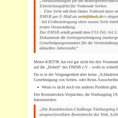
„Voraussetzungen für die motorsportrechtli
Einreichungsfrist für Nationale Serien:
- Eine Serie mit dem Status National muss m
DMSB per E-Mail an
serie@dmsb.de
(link se
einger
- bei Erstbeantragung einer neuen Serie betr
ersten Veranstaltung.
Der DMSB erteilt gemäß dem FIA ISG Art 3.3 
Dokumente die Seriengenehmigung (motorspor
Genehmigungsnummer für die Veranstaltung b
aktuellen Jahreszahl.“
Motor-KRITIK hat erst gar nicht bei den Veransta
auf die „Hoheit“ des DMSB e.V. - wohl so schne
Da es in der Vergangenheit aber keine „Schluderei
Genehmigung von Serien- oder Renn-Ausschreibu
Wenn es nicht noch ein anderes Problem gibt
Der Rennstrecken-Verpächter, die Nürburgring 1
Internetseiten:
„Die Rundstrecken-Challenge Nürburgring ist
anspruchsvollsten Rennstrecke der Welt. Acht