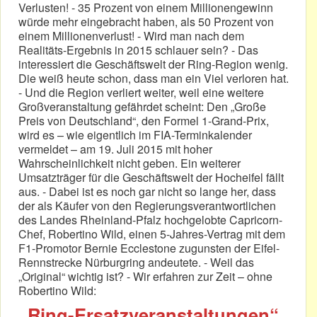
Verlusten! - 35 Prozent von einem Millionengewinn
würde mehr eingebracht haben, als 50 Prozent von
einem Millionenverlust! - Wird man nach dem
Realitäts-Ergebnis in 2015 schlauer sein? - Das
interessiert die Geschäftswelt der Ring-Region wenig.
Die weiß heute schon, dass man ein Viel verloren hat.
- Und die Region verliert weiter, weil eine weitere
Großveranstaltung gefährdet scheint: Den „Große
Preis von Deutschland“, den Formel 1-Grand-Prix,
wird es – wie eigentlich im FIA-Terminkalender
vermeldet – am 19. Juli 2015 mit hoher
Wahrscheinlichkeit nicht geben. Ein weiterer
Umsatzträger für die Geschäftswelt der Hocheifel fällt
aus. - Dabei ist es noch gar nicht so lange her, dass
der als Käufer von den Regierungsverantwortlichen
des Landes Rheinland-Pfalz hochgelobte Capricorn-
Chef, Robertino Wild, einen 5-Jahres-Vertrag mit dem
F1-Promotor Bernie Ecclestone zugunsten der Eifel-
Rennstrecke Nürburgring andeutete. - Weil das
„Original“ wichtig ist? - Wir erfahren zur Zeit – ohne
Robertino Wild:
„Ring-Ersatzveranstaltungen“