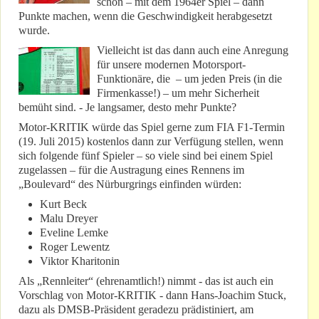
schon – mit dem 1964er Spiel – dann
Punkte machen, wenn die Geschwindigkeit herabgesetzt
wurde.
Vielleicht ist das dann auch eine Anregung
für unsere modernen Motorsport-
Funktionäre, die – um jeden Preis (in die
Firmenkasse!) – um mehr Sicherheit
bemüht sind. - Je langsamer, desto mehr Punkte?
Motor-KRITIK würde das Spiel gerne zum FIA F1-Termin
(19. Juli 2015) kostenlos dann zur Verfügung stellen, wenn
sich folgende fünf Spieler – so viele sind bei einem Spiel
zugelassen – für die Austragung eines Rennens im
„Boulevard“ des Nürburgrings einfinden würden:
Kurt Beck
Malu Dreyer
Eveline Lemke
Roger Lewentz
Viktor Kharitonin
Als „Rennleiter“ (ehrenamtlich!) nimmt - das ist auch ein
Vorschlag von Motor-KRITIK - dann Hans-Joachim Stuck,
dazu als DMSB-Präsident geradezu prädistiniert, am