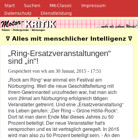
Navigation
Direkt zum Inhalt
Start
Suchen
MK-Classic
Impressum
Datenschutz
Dienstleistung
Motor-Kritik.de
∇ Alles mit menschlicher Intelligenz ∇
„Ring-Ersatzveranstaltungen“
sind „in“!
Gespeichert von
wh
am
30 Januar, 2015 - 17:51
„Rock am Ring“ war einmal ein Festival am
Nürburgring. Weil die neue Geschäftsfleitung mit
ihrem Gewinnanteil unzufrieden war, hat man sich
vom 29mal am Nürburgring erfolgreich tätigen
Veranstalter getrennt. Und eine „Ersatzveranstaltung“
ins Leben gerufen: „Der Ring – Grüne Hölle-Rock“.
Dort ist man dann Ende Mai dieses Jahres zu 50
Prozent beteiligt. Der neue Veranstalter hat's
versprochen und es ist vertraglich geregelt. In 2015
wird man also zu 50 Prozent beteiligt sein. - An den