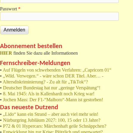
Passwort
*
Abonnement bestellen
HIER
finden Sie dazu alle Informationen
Fernschreiber-Meldungen
•
Auf Flügeln von schwebenden Verfahren: „Capricorn 01“
•
„Wild. Verwegen.“ - wäre schon DER Titel. Aber… -
•
Altersdiskriminierung? - Zu alt für „TikTok“?
•
Deutscher Bundestag hat nur „geringe Verspätung“!
•
8. Mai 1945: Als in Kallenhardt noch Krieg war!
•
Jochen Mass: Der F1-“Malboro“-Mann ist gestorben!
Das neueste Dutzend
•
„Lido“ kann ein Strand – aber auch viel mehr sein!
•
Nürburgring Jubiläum 2027: 100, 15 oder 13 Jahre?
•
P72 & 01 Hypercars: Märchenhaft geile Schnäppchen?
•
Entwicklung hin zur Krise: Plötzlich und unerwartet?