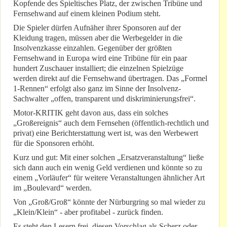
Kopfende des Spieltisches Platz, der zwischen Tribüne und
Fernsehwand auf einem kleinen Podium steht.
Die Spieler dürfen Aufnäher ihrer Sponsoren auf der
Kleidung tragen, müssen aber die Werbegelder in die
Insolvenzkasse einzahlen. Gegenüber der größten
Fernsehwand in Europa wird eine Tribüne für ein paar
hundert Zuschauer installiert; die einzelnen Spielzüge
werden direkt auf die Fernsehwand übertragen. Das „Formel
1-Rennen“ erfolgt also ganz im Sinne der Insolvenz-
Sachwalter „offen, transparent und diskriminierungsfrei“.
Motor-KRITIK geht davon aus, dass ein solches
„Großereignis“ auch dem Fernsehen (öffentlich-rechtlich und
privat) eine Berichterstattung wert ist, was den Werbewert
für die Sponsoren erhöht.
Kurz und gut: Mit einer solchen „Ersatzveranstaltung“ ließe
sich dann auch ein wenig Geld verdienen und könnte so zu
einem „Vorläufer“ für weitere Veranstaltungen ähnlicher Art
im „Boulevard“ werden.
Von „Groß/Groß“ könnte der Nürburgring so mal wieder zu
„Klein/Klein“ - aber profitabel - zurück finden.
Es steht den Lesern frei, diesen Vorschlag als Scherz oder