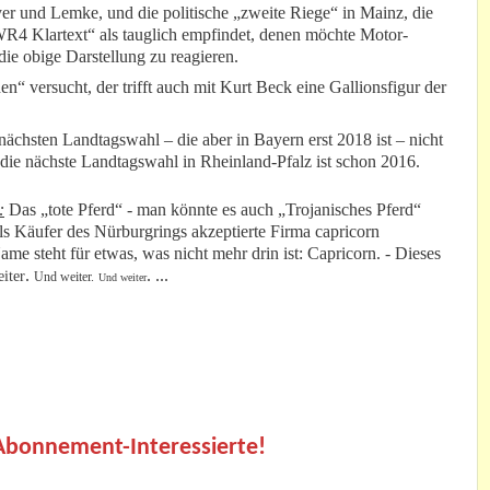
r und Lemke, und die politische „zweite Riege“ in Mainz, die
SWR4 Klartext“ als tauglich empfindet, denen möchte Motor-
ie obige Darstellung zu reagieren.
versucht, der trifft auch mit Kurt Beck eine Gallionsfigur der
nächsten Landtagswahl – die aber in Bayern erst 2018 ist – nicht
die nächste Landtagswahl in Rheinland-Pfalz ist schon 2016.
:
Das „tote Pferd“ - man könnte es auch „Trojanisches Pferd“
ls Käufer des Nürburgrings akzeptierte Firma
capricorn
teht für etwas, was nicht mehr drin ist: Capricorn. - Dieses
.
. ...
iter
Und weiter.
Und weiter
.
 Abonnement-Interessierte!