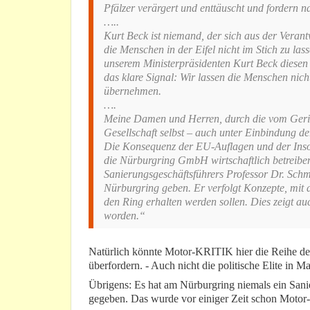
Pfälzer verärgert und enttäuscht und fordern
…..
Kurt Beck ist niemand, der sich aus der Verantw
die Menschen in der Eifel nicht im Stich zu l
unserem Ministerpräsidenten Kurt Beck diesen 
das klare Signal: Wir lassen die Menschen nic
übernehmen.
….
Meine Damen und Herren, durch die vom Gerich
Gesellschaft selbst – auch unter Einbindung de
Die Konsequenz der EU-Auflagen und der Insol
die Nürburgring GmbH wirtschaftlich betreiben
Sanierungsgeschäftsführers Professor Dr. Schmi
Nürburgring geben. Er verfolgt Konzepte, mit d
den Ring erhalten werden sollen. Dies zeigt auc
worden.“
Natürlich könnte Motor-KRITIK hier die Reihe der 
überfordern. - Auch nicht die politische Elite in Ma
Übrigens: Es hat am Nürburgring niemals ein San
gegeben. Das wurde vor einiger Zeit schon Motor