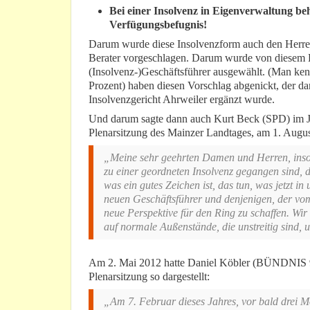
Bei einer Insolvenz in Eigenverwaltung be
Verfügungsbefugnis!
Darum wurde diese Insolvenzform auch den Herr
Berater vorgeschlagen. Darum wurde von diesem Be
(Insolvenz-)Geschäftsführer ausgewählt. (Man ken
Prozent) haben diesen Vorschlag abgenickt, der d
Insolvenzgericht Ahrweiler ergänzt wurde.
Und darum sagte dann auch Kurt Beck (SPD) im Jah
Plenarsitzung des Mainzer Landtages, am 1. Augus
„Meine sehr geehrten Damen und Herren, insowe
zu einer geordneten Insolvenz gegangen sind, 
was ein gutes Zeichen ist, das tun, was jetzt in
neuen Geschäftsführer und denjenigen, der vom 
neue Perspektive für den Ring zu schaffen. Wir 
auf normale Außenstände, die unstreitig sind, 
Am 2. Mai 2012 hatte Daniel Köbler (BÜNDNIS 9
Plenarsitzung so dargestellt:
„Am 7. Februar dieses Jahres, vor bald drei 