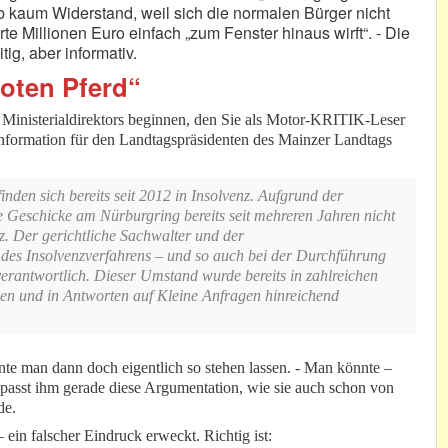
b kaum Widerstand, weil sich die normalen Bürger nicht
e Millionen Euro einfach „zum Fenster hinaus wirft“. - Die
ig, aber informativ.
oten Pferd“
s Ministerialdirektors beginnen, den Sie als Motor-KRITIK-Leser
r Information für den Landtagspräsidenten des Mainzer Landtags
den sich bereits seit 2012 in Insolvenz. Aufgrund der
e Geschicke am Nürburgring bereits seit mehreren Jahren nicht
. Der gerichtliche Sachwalter und der
des Insolvenzverfahrens – und so auch bei der Durchführung
erantwortlich. Dieser Umstand wurde bereits in zahlreichen
en und in Antworten auf Kleine Anfragen hinreichend
nnte man dann doch eigentlich so stehen lassen. - Man könnte –
t passt ihm gerade diese Argumentation, wie sie auch schon von
de.
 ein falscher Eindruck erweckt. Richtig ist: