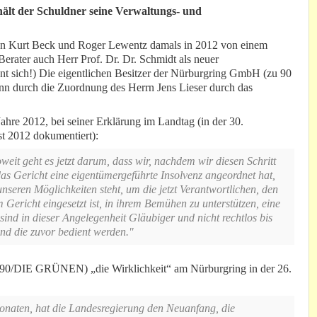
hält der Schuldner seine Verwaltungs- und
en Kurt Beck und Roger Lewentz damals in 2012 von einem
rater auch Herr Prof. Dr. Dr. Schmidt als neuer
nt sich!) Die eigentlichen Besitzer der Nürburgring GmbH (zu 90
ann durch die Zuordnung des Herrn Jens Lieser durch das
re 2012, bei seiner Erklärung im Landtag (in der 30.
t 2012 dokumentiert):
it geht es jetzt darum, dass wir, nachdem wir diesen Schritt
das Gericht eine eigentümergeführte Insolvenz angeordnet hat,
 unseren Möglichkeiten steht, um die jetzt Verantwortlichen, den
Gericht eingesetzt ist, in ihrem Bemühen zu unterstützen, eine
sind in dieser Angelegenheit Gläubiger und nicht rechtlos bis
und die zuvor bedient werden."
0/DIE GRÜNEN) „die Wirklichkeit“ am Nürburgring in der 26.
Monaten, hat die Landesregierung den Neuanfang, die