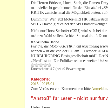
Die Herren Pörksen, Hoch, Stich, die Damen Dreye
man vielleicht gerade noch für den Einsatz bei „
KRITIK zunächst mal die Möglichkeit bieten, auf d
Dumm nur: Wer jetzt Motor-KRITIK „abzuwatschen“ 
SPD. - Davon gibt es bei der SPD immer weniger.
Nicht nur Horst Seehofer (CSU) wird sich bei der 
mehr zu Wahl stellen. Achten Sie mal drauf: Denn 
MK/Wilhelm Hahne
Für die, die Motor-KRITIK nicht regelmäßig lesen
nennen – ist die von der EU am 1. Oktober 2014 a
NÜRBURGRING Besitzgesellschaft mbH. Der Name s
„Pferd“ ist tot. Die Politiker reiten es weiter.
Und we
Durchschnitt:
4.7
(bei
40
Bewertungen)
Kategorie:
2015
2015-01
Zum Verfassen von Kommentaren bitte
Anmelden
"Anstoß" für Leser – nicht nur für
Lieber Leser,