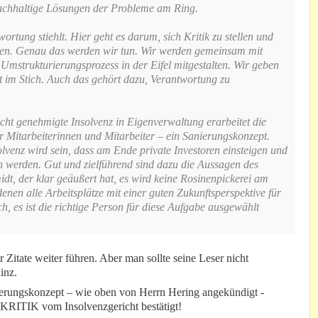
 nachhaltige Lösungen der Probleme am Ring.
ortung stiehlt. Hier geht es darum, sich Kritik zu stellen und
assen. Genau das werden wir tun. Wir werden gemeinsam mit
Umstrukturierungsprozess in der Eifel mitgestalten. Wir geben
ht im Stich. Auch das gehört dazu, Verantwortung zu
t genehmigte Insolvenz in Eigenverwaltung erarbeitet die
r Mitarbeiterinnen und Mitarbeiter – ein Sanierungskonzept.
venz wird sein, dass am Ende private Investoren einsteigen und
 werden. Gut und zielführend sind dazu die Aussagen des
dt, der klar geäußert hat, es wird keine Rosinenpickerei am
enen alle Arbeitsplätze mit einer guten Zukunftsperspektive für
h, es ist die richtige Person für diese Aufgabe ausgewählt
Zitate weiter führen. Aber man sollte seine Leser nicht
inz.
ierungskonzept – wie oben von Herrn Hering angekündigt -
-KRITIK vom Insolvenzgericht bestätigt!