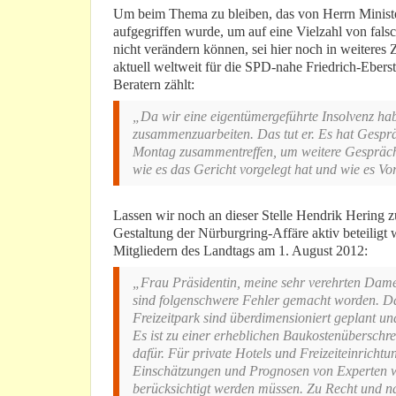
Um beim Thema zu bleiben, das von Herrn Ministe
aufgegriffen wurde, um auf eine Vielzahl von falsc
nicht verändern können, sei hier noch in weiteres
aktuell weltweit für die SPD-nahe Friedrich-Ebers
Beratern zählt:
„Da wir eine eigentümergeführte Insolvenz habe
zusammenzuarbeiten. Das tut er. Es hat Gespr
Montag zusammentreffen, um weitere Gespräche
wie es das Gericht vorgelegt hat und wie es Vor
Lassen wir noch an dieser Stelle Hendrik Hering z
Gestaltung der Nürburgring-Affäre aktiv beteiligt 
Mitgliedern des Landtags am 1. August 2012:
„Frau Präsidentin, meine sehr verehrten Dam
sind folgenschwere Fehler gemacht worden. Das
Freizeitpark sind überdimensioniert geplant un
Es ist zu einer erheblichen Baukostenübersch
dafür. Für private Hotels und Freizeiteinrich
Einschätzungen und Prognosen von Experten wa
berücksichtigt werden müssen. Zu Recht und n