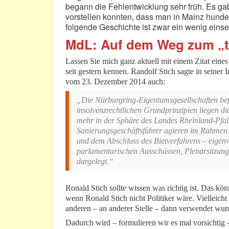
begann die Fehlentwicklung sehr früh. Es ga
vorstellen konnten, dass man in Mainz hundert
folgende Geschichte ist zwar ein wenig einseit
MdL: Auf dem Weg zum „t
Lassen Sie mich ganz aktuell mit einem Zitat eine
seit gestern kennen. Randolf Stich sagte in seine
vom 23. Dezember 2014 auch:
„Die Nürburgring-Eigentumsgesellschaften befin
insolvenzrechtlichen Grundprinzipien liegen di
mehr in der Sphäre des Landes Rheinland-Pfalz
Sanierungsgeschäftsführer agieren im Rahmen 
und dem Abschluss des Bietverfahrens – eigenv
parlamentarischen Ausschüssen, Plenarsitzung
dargelegt.“
Ronald Stich sollte wissen was richtig ist. Das kö
wenn Ronald Stich nicht Politiker wäre. Vielleich
anderen – an anderer Stelle – dann verwendet wur
Dadurch wird – formulieren wir es mal vorsichtig –