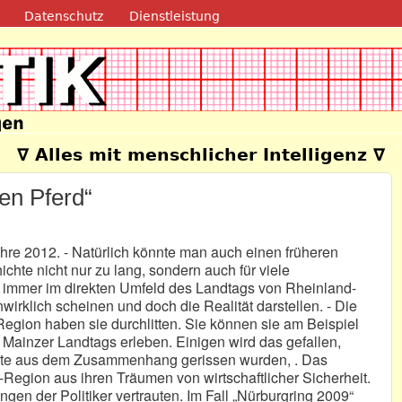
Direkt zum Inhalt
Datenschutz
Dienstleistung
e
∇ Alles mit menschlicher Intelligenz ∇
en Pferd“
ahre 2012. - Natürlich könnte man auch einen früheren
hte nicht nur zu lang, sondern auch für viele
ch immer im direkten Umfeld des Landtags von Rheinland-
unwirklich scheinen und doch die Realität darstellen. - Die
-Region haben sie durchlitten. Sie können sie am Beispiel
Mainzer Landtags erleben. Einigen wird das gefallen,
ate aus dem Zusammenhang gerissen wurden, . Das
l-Region aus ihren Träumen von wirtschaftlicher Sicherheit.
gen der Politiker vertrauten. Im Fall „Nürburgring 2009“