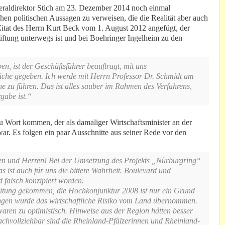
raldirektor Stich am 23. Dezember 2014 noch einmal
hen politischen Aussagen zu verweisen, die die Realität aber auch
 Zitat des Herrn Kurt Beck vom 1. August 2012 angefügt, der
tiftung unterwegs ist und bei Boehringer Ingelheim zu den
n, ist der Geschäftsführer beauftragt, mit uns
äche gegeben. Ich werde mit Herrn Professor Dr. Schmidt am
 zu führen. Das ist alles sauber im Rahmen des Verfahrens,
gabe ist.“
u Wort kommen, der als damaliger Wirtschaftsminister an der
war. Es folgen ein paar Ausschnitte aus seiner Rede vor den
en und Herren! Bei der Umsetzung des Projekts „Nürburgring“
 ist auch für uns die bittere Wahrheit. Boulevard und
d falsch konzipiert worden.
reitung gekommen, die Hochkonjunktur 2008 ist nur ein Grund
tungen wurde das wirtschaftliche Risiko vom Land übernommen.
ren zu optimistisch. Hinweise aus der Region hätten besser
achvollziehbar sind die Rheinland-Pfälzerinnen und Rheinland-