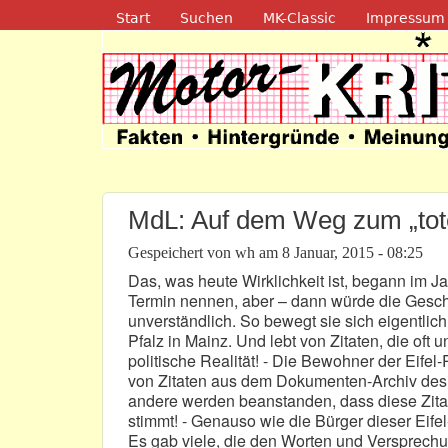
Navigation
Start
Suchen
MK-Classic
Impressum
Motor-Kritik.d
MdL: Auf dem Weg zum „tot
Gespeichert von
wh
am
8 Januar, 2015 - 08:25
Das, was heute Wirklichkeit ist, begann im J
Termin nennen, aber – dann würde die Geschic
unverständlich. So bewegt sie sich eigentli
Pfalz in Mainz. Und lebt von Zitaten, die oft 
politische Realität! - Die Bewohner der Eifel
von Zitaten aus dem Dokumenten-Archiv des 
andere werden beanstanden, dass diese Zit
stimmt! - Genauso wie die Bürger dieser Eife
Es gab viele, die den Worten und Versprechun