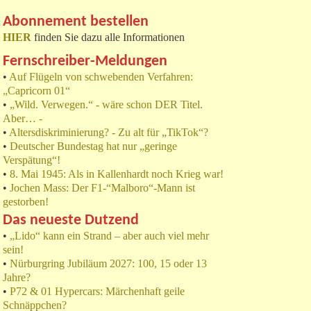
Abonnement bestellen
HIER
finden Sie dazu alle Informationen
Fernschreiber-Meldungen
•
Auf Flügeln von schwebenden Verfahren:
„Capricorn 01“
•
„Wild. Verwegen.“ - wäre schon DER Titel.
Aber… -
•
Altersdiskriminierung? - Zu alt für „TikTok“?
•
Deutscher Bundestag hat nur „geringe
Verspätung“!
•
8. Mai 1945: Als in Kallenhardt noch Krieg war!
•
Jochen Mass: Der F1-“Malboro“-Mann ist
gestorben!
Das neueste Dutzend
•
„Lido“ kann ein Strand – aber auch viel mehr
sein!
•
Nürburgring Jubiläum 2027: 100, 15 oder 13
Jahre?
•
P72 & 01 Hypercars: Märchenhaft geile
Schnäppchen?