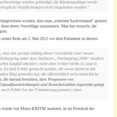
chtverträge wurden gekündigt, die Räumungsklage wurde
ertragliche Verpflichtungen nicht eingehalten wurden.“
uf hingewiesen worden, dass man „externen Sachverstand“ genutzt
m dann deren Vorschläge umzusetzen. Man hat versucht, die
gern.
in seiner Rede am 2. Mai 2012 vor dem Parlament zu diesem
 dass mir gerade entlang dieser Geschichte einer neuen
 Nürburgring unter dem Stichwort „Nürburgring 2009“ deutlich
bst Sorgfalt attestiert, nicht ohne Fehler bleibt. Es sind in
Es sind Fehler gemacht worden, die etwas damit zu tun
en Ring gemeldet hat, die offensichtlich nicht tatsächliche
, die darauf beruhten, dass Prognosen von
die Zukunftsentwicklungen und Besucherzahlen zugrunde gelegt
 noch Fehler bei der Finanzierung passiert, einer
 wurde von Motor-KRITIK markiert, ist im Protokoll der