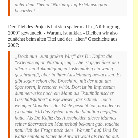
unter dem Thema "Nürburgring Erlebnisregion"
bevorsteht.“
Der Titel des Projekts hat sich später mal in „Nürburgring
2009“ gewandelt. - Warum, ist unklar. - Bleiben wir also
zunächst beim alten Titel und der „alten“ Geschichte aus
2007:
„Doch nun "zum großen Wurf" des Dr. Kafitz: die
"Erlebnisregion Nürburgring". Die ist gegenüber den
allerersten Ankündigungen kostenmäßig ein wenig
geschrumpft, aber in ihrer Ausdehnung gewachsen. Es
gibt sogar schon eine Broschüre, mit der man um
Sponsoren, Investoren wirbt. Dort ist im Impressum
dummerweise noch ein Mann als "kaufmännischer
Geschäftsführer" ausgewiesen, der schnell - nach
wenigen Monaten - das Weite gesucht hat, nachdem er
(so denke ich) das System und die Situation begriffen
hatte. Als Dr. Kafitz das Ausscheiden dieses Mannes
seiner überraschten Mannschaft bekannt gab, tauchte
natürlich die Frage nach dem "Warum" auf. Und Dr.
Kafitz empfand folgende Antwort wohl als richtig gut: