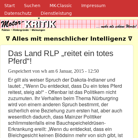
Navigation
Direkt zum Inhalt
Start
Suchen
MK-Classic
Impressum
Datenschutz
Dienstleistung
Motor-Kritik.de
∇ Alles mit menschlicher Intelligenz ∇
Das Land RLP „reitet ein totes
Pferd“!
Gespeichert von
wh
am
6 Januar, 2015 - 12:50
Er gilt als weiser Spruch der Dakota-Indianer und
lautet: „"Wenn Du entdeckst, dass Du ein totes Pferd
reitest, steig ab!" - Offenbar ist das Politikern nicht
zuzumuten. Ihr Verhalten beim Thema Nürburgring
wird von einem anderen Spruch bestimmt, der
sicherlich eine Beziehung zum ersten hat, aber auch
wesentlich dadurch, dass Mainzer Politiker
schlimmstenfalls eine Bauchspeicheldrüsen-
Erkrankung ereilt: „Wenn du entdeckst, dass ein
Bleichgesicht keinen Blödsinn mehr von sich gibt, ist