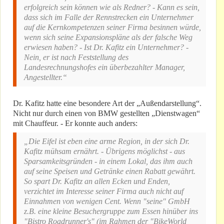
erfolgreich sein können wie als Redner? - Kann es sein,
dass sich im Falle der Rennstrecken ein Unternehmer
auf die Kernkompetenzen seiner Firma besinnen würde,
wenn sich seine Expansionspläne als der falsche Weg
erwiesen haben? - Ist Dr. Kafitz ein Unternehmer? -
Nein, er ist nach Feststellung des
Landesrechnungshofes ein überbezahlter Manager,
Angestellter.“
Dr. Kafitz hatte eine besondere Art der „Außendarstellung“.
Nicht nur durch einen von BMW gestellten „Dienstwagen“
mit Chauffeur. - Er konnte auch anders:
„Die Eifel ist eben eine arme Region, in der sich Dr.
Kafitz mühsam ernährt. - Übrigens möglichst - aus
Sparsamkeitsgründen - in einem Lokal, das ihm auch
auf seine Speisen und Getränke einen Rabatt gewährt.
So spart Dr. Kafitz an allen Ecken und Enden,
verzichtet im Interesse seiner Firma auch nicht auf
Einnahmen von wenigen Cent. Wenn "seine" GmbH
z.B. eine kleine Besuchergruppe zum Essen hinüber ins
"Bistro Roadrunner's" (im Rahmen der "BikeWorld