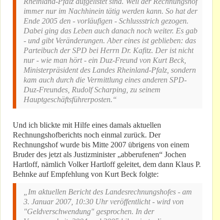
Rheinland-Pfalz aufgelistet sind. Weil der Rechnungshof
immer nur im Nachhinein tätig werden kann. So hat der
Ende 2005 den - vorläufigen - Schlussstrich gezogen.
Dabei ging das Leben auch danach noch weiter. Es gab
- und gibt Veränderungen. Aber eines ist geblieben: das
Parteibuch der SPD bei Herrn Dr. Kafitz. Der ist nicht
nur - wie man hört - ein Duz-Freund von Kurt Beck,
Ministerpräsident des Landes Rheinland-Pfalz, sondern
kam auch durch die Vermittlung eines anderen SPD-
Duz-Freundes, Rudolf Scharping, zu seinem
Hauptgeschäftsführerposten.“
Und ich blickte mit Hilfe eines damals aktuellen
Rechnungshofberichts noch einmal zurück. Der
Rechnungshof wurde bis Mitte 2007 übrigens von einem
Bruder des jetzt als Justizminister „abberufenen“ Jochen
Hartloff, nämlich Volker Hartloff geleitet, dem dann Klaus P.
Behnke auf Empfehlung von Kurt Beck folgte:
„Im aktuellen Bericht des Landesrechnungshofes - am
3. Januar 2007, 10:30 Uhr veröffentlicht - wird von
"Geldverschwendung" gesprochen. In der