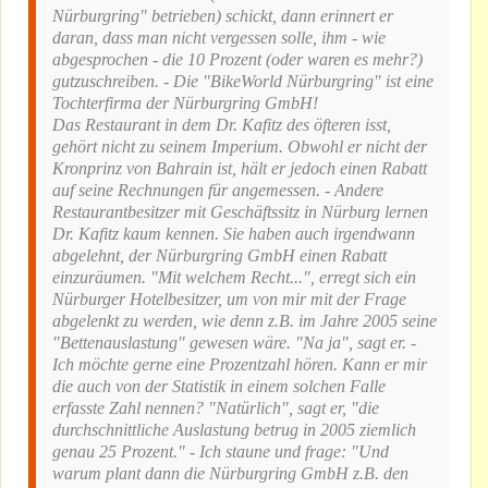
Nürburgring" betrieben) schickt, dann erinnert er
daran, dass man nicht vergessen solle, ihm - wie
abgesprochen - die 10 Prozent (oder waren es mehr?)
gutzuschreiben. - Die "BikeWorld Nürburgring" ist eine
Tochterfirma der Nürburgring GmbH!
Das Restaurant in dem Dr. Kafitz des öfteren isst,
gehört nicht zu seinem Imperium. Obwohl er nicht der
Kronprinz von Bahrain ist, hält er jedoch einen Rabatt
auf seine Rechnungen für angemessen. - Andere
Restaurantbesitzer mit Geschäftssitz in Nürburg lernen
Dr. Kafitz kaum kennen. Sie haben auch irgendwann
abgelehnt, der Nürburgring GmbH einen Rabatt
einzuräumen. "Mit welchem Recht...", erregt sich ein
Nürburger Hotelbesitzer, um von mir mit der Frage
abgelenkt zu werden, wie denn z.B. im Jahre 2005 seine
"Bettenauslastung" gewesen wäre. "Na ja", sagt er. -
Ich möchte gerne eine Prozentzahl hören. Kann er mir
die auch von der Statistik in einem solchen Falle
erfasste Zahl nennen? "Natürlich", sagt er, "die
durchschnittliche Auslastung betrug in 2005 ziemlich
genau 25 Prozent." - Ich staune und frage: "Und
warum plant dann die Nürburgring GmbH z.B. den