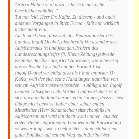
"Herrn Hahne wird dazu sicherlich eine nette
Geschichte einfallen."
Tut mir leid, Herr Dr. Kafitz. Zu diesem - und auch
anderen Vorgängen in Ihrer Firma - fällt mir wirklich
nichts mehr ein.
Auch nicht dazu, dass z.B. der Finanzminister des
Landes, Ingolf Deubel, gleichzeitig Vorsitzender des
Aufsichtsrates ist und jetzt den Prüfern des
Landesrechnungshofes (lt. Rhein-Zeitung) jedwede
Kenntnis darüber abspricht zu wissen, wie schwierig
das weltweite Geschäft mit der Formel 1 ist.
Ingolf Deubel verteidigt also als Finanzminister Dr.
Kafitz, weil der sich seine Handlungen natürlich von
seinem Aufsichtsratsvorsitzenden - zufällig auch Ingolf
Deubel - absegnen ließ. Vorher. Und Kurt Beck wird
sich auch nicht damit herausreden können, dass er viele
Dinge nicht gewusst habe: einer seiner engen
Mitarbeiter (Herr Schumacher) sitzt ebenfalls im
Aufsichtsrat und wird ihn doch wohl immer "aus der
ersten Reihe" informieren. Und wenn die Entwicklung
so weiter läuft - wie zu befürchten - dann stolpert ein
guter Politiker auf seinem Weg nach Berlin (Wer