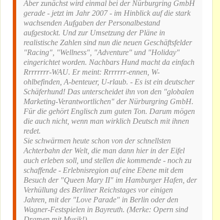
Aber zunächst wird einmal bei der Nürburgring GmbH
gerade - jetzt im Jahr 2007 - im Hinblick auf die stark
wachsenden Aufgaben der Personalbestand
aufgestockt. Und zur Umsetzung der Pläne in
realistische Zahlen sind nun die neuen Geschäftsfelder
"Racing", "Wellness", "Adventure" und "Holiday"
eingerichtet worden. Nachbars Hund macht da einfach
Rrrrrrrr-WAU. Er meint: Rrrrrrr-ennen, W-
ohlbefinden, A-benteuer, U-rlaub. - Es ist ein deutscher
Schäferhund! Das unterscheidet ihn von den "globalen
Marketing-Verantwortlichen" der Nürburgring GmbH.
Für die gehört Englisch zum guten Ton. Darum mögen
die auch nicht, wenn man wirklich Deutsch mit ihnen
redet.
Sie schwärmen heute schon von der schnellsten
Achterbahn der Welt, die man dann hier in der Eifel
auch erleben soll, und stellen die kommende - noch zu
schaffende - Erlebnisregion auf eine Ebene mit dem
Besuch der "Queen Mary II" im Hamburger Hafen, der
Verhüllung des Berliner Reichstages vor einigen
Jahren, mit der "Love Parade" in Berlin oder den
Wagner-Festspielen in Bayreuth. (Merke: Opern sind
Dramen mit Musik!)