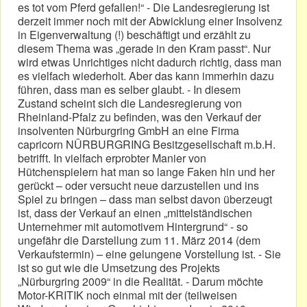
es tot vom Pferd gefallen!“ - Die Landesregierung ist
derzeit immer noch mit der Abwicklung einer Insolvenz
in Eigenverwaltung (!) beschäftigt und erzählt zu
diesem Thema was „gerade in den Kram passt“. Nur
wird etwas Unrichtiges nicht dadurch richtig, dass man
es vielfach wiederholt. Aber das kann immerhin dazu
führen, dass man es selber glaubt. - In diesem
Zustand scheint sich die Landesregierung von
Rheinland-Pfalz zu befinden, was den Verkauf der
insolventen Nürburgring GmbH an eine Firma
capricorn NÜRBURGRING Besitzgesellschaft m.b.H.
betrifft. In vielfach erprobter Manier von
Hütchenspielern hat man so lange Faken hin und her
gerückt – oder versucht neue darzustellen und ins
Spiel zu bringen – dass man selbst davon überzeugt
ist, dass der Verkauf an einen „mittelständischen
Unternehmer mit automotivem Hintergrund“ - so
ungefähr die Darstellung zum 11. März 2014 (dem
Verkaufstermin) – eine gelungene Vorstellung ist. - Sie
ist so gut wie die Umsetzung des Projekts
„Nürburgring 2009“ in die Realität. - Darum möchte
Motor-KRITIK noch einmal mit der (teilweisen