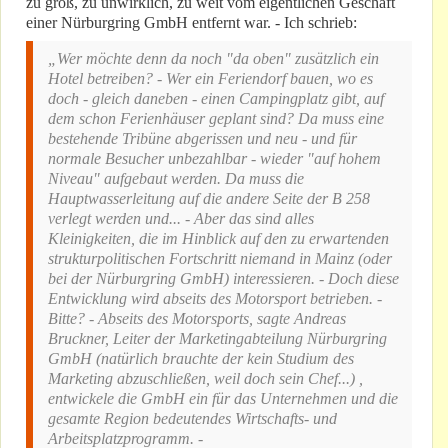
zu groß, zu unwirklich, zu weit vom eigentlichen Geschäft
einer Nürburgring GmbH entfernt war. - Ich schrieb:
„Wer möchte denn da noch "da oben" zusätzlich ein
Hotel betreiben? - Wer ein Feriendorf bauen, wo es
doch - gleich daneben - einen Campingplatz gibt, auf
dem schon Ferienhäuser geplant sind? Da muss eine
bestehende Tribüne abgerissen und neu - und für
normale Besucher unbezahlbar - wieder "auf hohem
Niveau" aufgebaut werden. Da muss die
Hauptwasserleitung auf die andere Seite der B 258
verlegt werden und... - Aber das sind alles
Kleinigkeiten, die im Hinblick auf den zu erwartenden
strukturpolitischen Fortschritt niemand in Mainz (oder
bei der Nürburgring GmbH) interessieren. - Doch diese
Entwicklung wird abseits des Motorsport betrieben. -
Bitte? - Abseits des Motorsports, sagte Andreas
Bruckner, Leiter der Marketingabteilung Nürburgring
GmbH (natürlich brauchte der kein Studium des
Marketing abzuschließen, weil doch sein Chef...) ,
entwickele die GmbH ein für das Unternehmen und die
gesamte Region bedeutendes Wirtschafts- und
Arbeitsplatzprogramm. -