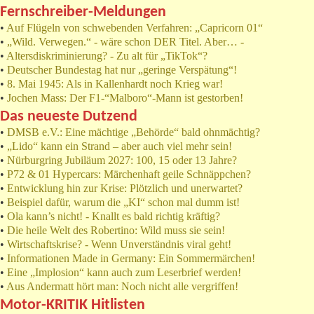
Fernschreiber-Meldungen
•
Auf Flügeln von schwebenden Verfahren: „Capricorn 01“
•
„Wild. Verwegen.“ - wäre schon DER Titel. Aber… -
•
Altersdiskriminierung? - Zu alt für „TikTok“?
•
Deutscher Bundestag hat nur „geringe Verspätung“!
•
8. Mai 1945: Als in Kallenhardt noch Krieg war!
•
Jochen Mass: Der F1-“Malboro“-Mann ist gestorben!
Das neueste Dutzend
•
DMSB e.V.: Eine mächtige „Behörde“ bald ohnmächtig?
•
„Lido“ kann ein Strand – aber auch viel mehr sein!
•
Nürburgring Jubiläum 2027: 100, 15 oder 13 Jahre?
•
P72 & 01 Hypercars: Märchenhaft geile Schnäppchen?
•
Entwicklung hin zur Krise: Plötzlich und unerwartet?
•
Beispiel dafür, warum die „KI“ schon mal dumm ist!
•
Ola kann’s nicht! - Knallt es bald richtig kräftig?
•
Die heile Welt des Robertino: Wild muss sie sein!
•
Wirtschaftskrise? - Wenn Unverständnis viral geht!
•
Informationen Made in Germany: Ein Sommermärchen!
•
Eine „Implosion“ kann auch zum Leserbrief werden!
•
Aus Andermatt hört man: Noch nicht alle vergriffen!
Motor-KRITIK Hitlisten