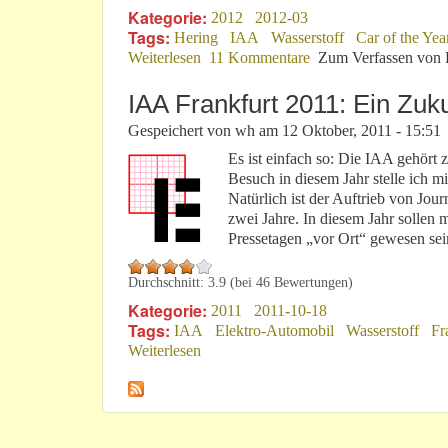
Kategorie:
2012
2012-03
Tags:
Hering
IAA
Wasserstoff
Car of the Yea
Weiterlesen
über 2012er Genfer Sauce
11 Kommentare
Zum Verfassen von 
IAA Frankfurt 2011: Ein Zu
Gespeichert von
wh
am
12 Oktober, 2011 - 15:51
Es ist einfach so: Die IAA gehört
Besuch in diesem Jahr stelle ich mi
Natürlich ist der Auftrieb von Jour
zwei Jahre. In diesem Jahr sollen 
Pressetagen „vor Ort“ gewesen sein
Durchschnitt:
3.9
(bei
46
Bewertungen)
Kategorie:
2011
2011-10-18
Tags:
IAA
Elektro-Automobil
Wasserstoff
Fr
Weiterlesen
über IAA Frankfurt 2011: Ein Zukunf