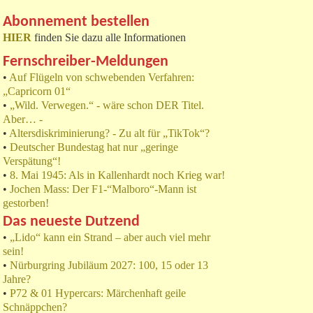
Abonnement bestellen
HIER
finden Sie dazu alle Informationen
Fernschreiber-Meldungen
•
Auf Flügeln von schwebenden Verfahren:
„Capricorn 01“
•
„Wild. Verwegen.“ - wäre schon DER Titel.
Aber… -
•
Altersdiskriminierung? - Zu alt für „TikTok“?
•
Deutscher Bundestag hat nur „geringe
Verspätung“!
•
8. Mai 1945: Als in Kallenhardt noch Krieg war!
•
Jochen Mass: Der F1-“Malboro“-Mann ist
gestorben!
Das neueste Dutzend
•
„Lido“ kann ein Strand – aber auch viel mehr
sein!
•
Nürburgring Jubiläum 2027: 100, 15 oder 13
Jahre?
•
P72 & 01 Hypercars: Märchenhaft geile
Schnäppchen?