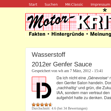
Navigation
Start
Suchen
MK-Classic
Impressum
Motor-Kritik.d
Wasserstoff
2012er Genfer Sauce
Gespeichert von
wh
am
7 März, 2012 - 15:41
Da ich nicht eine „Génevoise“ 
den Genfer Salon handeln. Dort
„nachhaltig“ und grün, die Zuku
IAA, sondern man vertraut den 
aufgehört hatte zu denken. Das 
Durchschnitt:
4.6
(bei
34
Bewertungen)