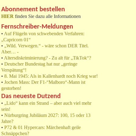
Abonnement bestellen
HIER
finden Sie dazu alle Informationen
Fernschreiber-Meldungen
•
Auf Flügeln von schwebenden Verfahren:
„Capricorn 01“
•
„Wild. Verwegen.“ - wäre schon DER Titel.
Aber… -
•
Altersdiskriminierung? - Zu alt für „TikTok“?
•
Deutscher Bundestag hat nur „geringe
Verspätung“!
•
8. Mai 1945: Als in Kallenhardt noch Krieg war!
•
Jochen Mass: Der F1-“Malboro“-Mann ist
gestorben!
Das neueste Dutzend
•
„Lido“ kann ein Strand – aber auch viel mehr
sein!
•
Nürburgring Jubiläum 2027: 100, 15 oder 13
Jahre?
•
P72 & 01 Hypercars: Märchenhaft geile
Schnäppchen?