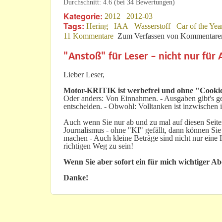
Durchschnitt:
4.6
(bei
34
Bewertungen)
Kategorie:
2012
2012-03
Tags:
Hering
IAA
Wasserstoff
Car of the Yea
11 Kommentare
Zum Verfassen von Kommentaren
"Anstoß" für Leser – nicht nur für
Lieber Leser,
Motor-KRITIK
ist werbefrei und ohne "Cookie
Oder anders: Von Einnahmen. - Ausgaben gibt's gen
entscheiden. - Obwohl: Volltanken ist inzwischen i
Auch wenn Sie nur ab und zu mal auf diesen Seiten
Journalismus - ohne "KI" gefällt, dann können Sie
machen - Auch kleine Beträge sind nicht nur ein
richtigen Weg zu sein!
Wenn Sie aber sofort ein für mich wichtiger A
Danke!