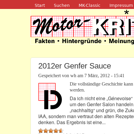
Navigation
Start
Suchen
MK-Classic
Impressum
Motor-Kritik.d
2012er Genfer Sauce
Gespeichert von
wh
am
7 März, 2012 - 15:41
Die vollständige Geschichte kan
werden.
Da ich nicht eine „Génevoise“ 
um den Genfer Salon handeln. 
„nachhaltig“ und grün, die Zuk
IAA, sondern man vertraut den alten Rezepten
denken. Das Ergebnis ist eine...