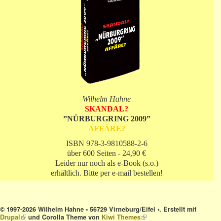
Wilhelm Hahne
SKANDAL?
”NÜRBURGRING 2009”
AFFÄRE?
ISBN 978-3-9810588-2-6
über 600 Seiten - 24,90 €
Leider nur noch als e-Book (s.o.)
erhältlich. Bitte per e-mail bestellen!
© 1997-2026 Wilhelm Hahne • 56729 Virneburg/Eifel •. Erstellt mit
Drupal
(link is external)
und Corolla Theme von
Kiwi Themes
(link is external)