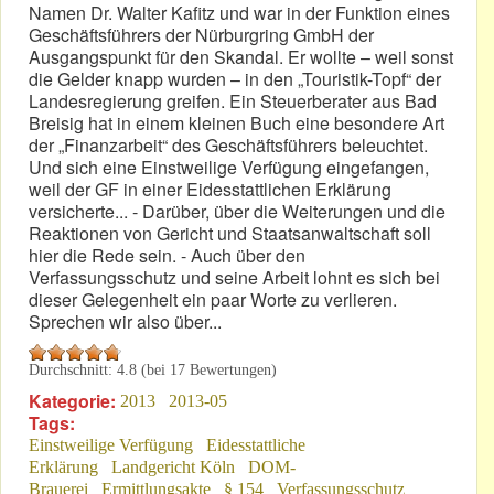
Namen Dr. Walter Kafitz und war in der Funktion eines
Geschäftsführers der Nürburgring GmbH der
Ausgangspunkt für den Skandal. Er wollte – weil sonst
die Gelder knapp wurden – in den „Touristik-Topf“ der
Landesregierung greifen. Ein Steuerberater aus Bad
Breisig hat in einem kleinen Buch eine besondere Art
der „Finanzarbeit“ des Geschäftsführers beleuchtet.
Und sich eine Einstweilige Verfügung eingefangen,
weil der GF in einer Eidesstattlichen Erklärung
versicherte... - Darüber, über die Weiterungen und die
Reaktionen von Gericht und Staatsanwaltschaft soll
hier die Rede sein. - Auch über den
Verfassungsschutz und seine Arbeit lohnt es sich bei
dieser Gelegenheit ein paar Worte zu verlieren.
Sprechen wir also über...
Durchschnitt:
4.8
(bei
17
Bewertungen)
Kategorie:
2013
2013-05
Tags:
Einstweilige Verfügung
Eidesstattliche
Erklärung
Landgericht Köln
DOM-
Brauerei
Ermittlungsakte
§ 154
Verfassungsschutz