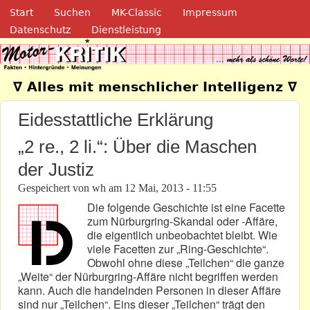
Navigation
Direkt zum Inhalt
Start
Suchen
MK-Classic
Impressum
Datenschutz
Dienstleistung
Motor-Kritik.de
∇ Alles mit menschlicher Intelligenz ∇
Eidesstattliche Erklärung
„2 re., 2 li.“: Über die Maschen
der Justiz
Gespeichert von
wh
am
12 Mai, 2013 - 11:55
Die folgende Geschichte ist eine Facette
zum Nürburgring-Skandal oder -Affäre,
die eigentlich unbeobachtet bleibt. Wie
viele Facetten zur „Ring-Geschichte“.
Obwohl ohne diese „Teilchen“ die ganze
„Weite“ der Nürburgring-Affäre nicht begriffen werden
kann. Auch die handelnden Personen in dieser Affäre
sind nur „Teilchen“. Eins dieser „Teilchen“ trägt den