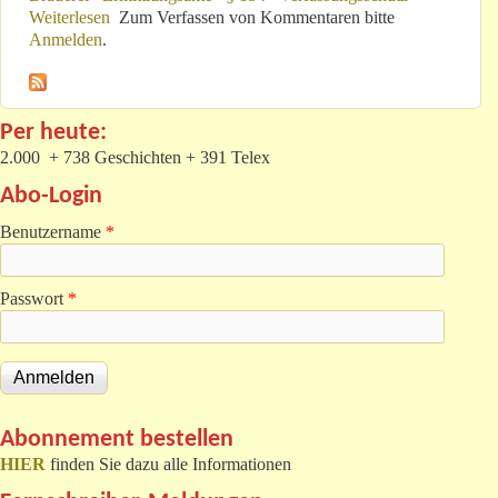
Weiterlesen
über „2 re., 2 li.“: Über die Maschen der Justiz
Zum Verfassen von Kommentaren bitte
Anmelden
.
Per heute:
2.000 + 738 Geschichten + 391 Telex
Abo-Login
Benutzername
*
Passwort
*
Abonnement bestellen
HIER
finden Sie dazu alle Informationen