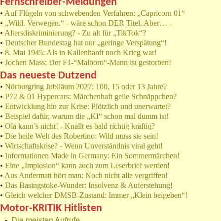
Fernschreiber-Meldungen
•
Auf Flügeln von schwebenden Verfahren: „Capricorn 01“
•
„Wild. Verwegen.“ - wäre schon DER Titel. Aber… -
•
Altersdiskriminierung? - Zu alt für „TikTok“?
•
Deutscher Bundestag hat nur „geringe Verspätung“!
•
8. Mai 1945: Als in Kallenhardt noch Krieg war!
•
Jochen Mass: Der F1-“Malboro“-Mann ist gestorben!
Das neueste Dutzend
•
Nürburgring Jubiläum 2027: 100, 15 oder 13 Jahre?
•
P72 & 01 Hypercars: Märchenhaft geile Schnäppchen?
•
Entwicklung hin zur Krise: Plötzlich und unerwartet?
•
Beispiel dafür, warum die „KI“ schon mal dumm ist!
•
Ola kann’s nicht! - Knallt es bald richtig kräftig?
•
Die heile Welt des Robertino: Wild muss sie sein!
•
Wirtschaftskrise? - Wenn Unverständnis viral geht!
•
Informationen Made in Germany: Ein Sommermärchen!
•
Eine „Implosion“ kann auch zum Leserbrief werden!
•
Aus Andermatt hört man: Noch nicht alle vergriffen!
•
Das Basingstoke-Wunder: Insolvenz & Auferstehung!
•
Gleich welcher DMSB-Zustand: Immer „Klein beigeben“!
Motor-KRITIK Hitlisten
Die meisten Aufrufe