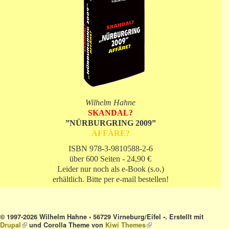
Wilhelm Hahne
SKANDAL?
”NÜRBURGRING 2009”
AFFÄRE?
ISBN 978-3-9810588-2-6
über 600 Seiten - 24,90 €
Leider nur noch als e-Book (s.o.)
erhältlich. Bitte per e-mail bestellen!
© 1997-2026 Wilhelm Hahne • 56729 Virneburg/Eifel •. Erstellt mit
Drupal
(link is external)
und Corolla Theme von
Kiwi Themes
(link is external)