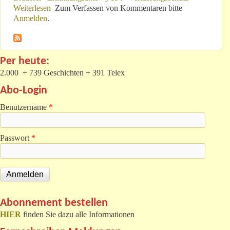
Weiterlesen
über „2 re., 2 li.“: Über die Maschen der Justiz
Zum Verfassen von Kommentaren bitte
Anmelden
.
Per heute:
2.000 + 739 Geschichten + 391 Telex
Abo-Login
Benutzername
*
Passwort
*
Abonnement bestellen
HIER
finden Sie dazu alle Informationen