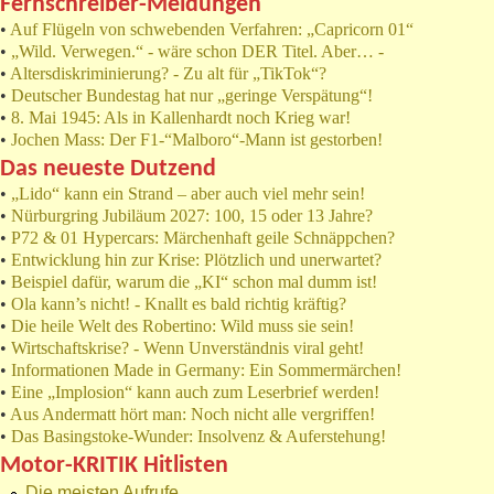
Fernschreiber-Meldungen
•
Auf Flügeln von schwebenden Verfahren: „Capricorn 01“
•
„Wild. Verwegen.“ - wäre schon DER Titel. Aber… -
•
Altersdiskriminierung? - Zu alt für „TikTok“?
•
Deutscher Bundestag hat nur „geringe Verspätung“!
•
8. Mai 1945: Als in Kallenhardt noch Krieg war!
•
Jochen Mass: Der F1-“Malboro“-Mann ist gestorben!
Das neueste Dutzend
•
„Lido“ kann ein Strand – aber auch viel mehr sein!
•
Nürburgring Jubiläum 2027: 100, 15 oder 13 Jahre?
•
P72 & 01 Hypercars: Märchenhaft geile Schnäppchen?
•
Entwicklung hin zur Krise: Plötzlich und unerwartet?
•
Beispiel dafür, warum die „KI“ schon mal dumm ist!
•
Ola kann’s nicht! - Knallt es bald richtig kräftig?
•
Die heile Welt des Robertino: Wild muss sie sein!
•
Wirtschaftskrise? - Wenn Unverständnis viral geht!
•
Informationen Made in Germany: Ein Sommermärchen!
•
Eine „Implosion“ kann auch zum Leserbrief werden!
•
Aus Andermatt hört man: Noch nicht alle vergriffen!
•
Das Basingstoke-Wunder: Insolvenz & Auferstehung!
Motor-KRITIK Hitlisten
Die meisten Aufrufe