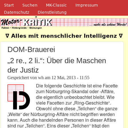
Navigation
Direkt zum Inhalt
Start
Suchen
MK-Classic
Impressum
Datenschutz
Dienstleistung
Motor-Kritik.de
∇ Alles mit menschlicher Intelligenz ∇
DOM-Brauerei
„2 re., 2 li.“: Über die Maschen
der Justiz
Gespeichert von
wh
am
12 Mai, 2013 - 11:55
Die folgende Geschichte ist eine Facette
zum Nürburgring-Skandal oder -Affäre,
die eigentlich unbeobachtet bleibt. Wie
viele Facetten zur „Ring-Geschichte“.
Obwohl ohne diese „Teilchen“ die ganze
„Weite“ der Nürburgring-Affäre nicht begriffen werden
kann. Auch die handelnden Personen in dieser Affäre
sind nur „Teilchen“. Eins dieser „Teilchen“ trägt den