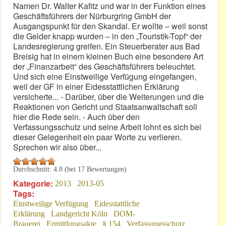
Namen Dr. Walter Kafitz und war in der Funktion eines
Geschäftsführers der Nürburgring GmbH der
Ausgangspunkt für den Skandal. Er wollte – weil sonst
die Gelder knapp wurden – in den „Touristik-Topf“ der
Landesregierung greifen. Ein Steuerberater aus Bad
Breisig hat in einem kleinen Buch eine besondere Art
der „Finanzarbeit“ des Geschäftsführers beleuchtet.
Und sich eine Einstweilige Verfügung eingefangen,
weil der GF in einer Eidesstattlichen Erklärung
versicherte... - Darüber, über die Weiterungen und die
Reaktionen von Gericht und Staatsanwaltschaft soll
hier die Rede sein. - Auch über den
Verfassungsschutz und seine Arbeit lohnt es sich bei
dieser Gelegenheit ein paar Worte zu verlieren.
Sprechen wir also über...
Durchschnitt:
4.8
(bei
17
Bewertungen)
Kategorie:
2013
2013-05
Tags:
Einstweilige Verfügung
Eidesstattliche
Erklärung
Landgericht Köln
DOM-
Brauerei
Ermittlungsakte
§ 154
Verfassungsschutz