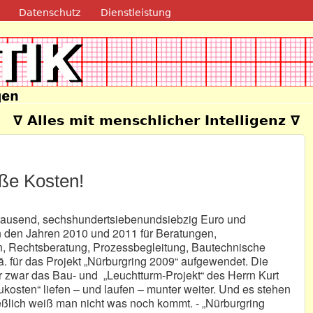
Direkt zum Inhalt
Datenschutz
Dienstleistung
e
∇ Alles mit menschlicher Intelligenz ∇
oße Kosten!
nftausend, sechshundertsiebenundsiebzig Euro und
 den Jahren 2010 und 2011 für Beratungen,
n, Rechtsberatung, Prozessbegleitung, Bautechnische
. für das Projekt „Nürburgring 2009“ aufgewendet. Die
 zwar das Bau- und „Leuchtturm-Projekt“ des Herrn Kurt
kosten“ liefen – und laufen – munter weiter. Und es stehen
ießlich weiß man nicht was noch kommt. - „Nürburgring