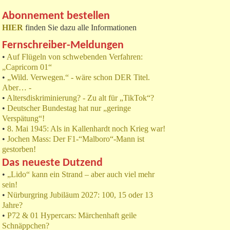
Abonnement bestellen
HIER
finden Sie dazu alle Informationen
Fernschreiber-Meldungen
•
Auf Flügeln von schwebenden Verfahren:
„Capricorn 01“
•
„Wild. Verwegen.“ - wäre schon DER Titel.
Aber… -
•
Altersdiskriminierung? - Zu alt für „TikTok“?
•
Deutscher Bundestag hat nur „geringe
Verspätung“!
•
8. Mai 1945: Als in Kallenhardt noch Krieg war!
•
Jochen Mass: Der F1-“Malboro“-Mann ist
gestorben!
Das neueste Dutzend
•
„Lido“ kann ein Strand – aber auch viel mehr
sein!
•
Nürburgring Jubiläum 2027: 100, 15 oder 13
Jahre?
•
P72 & 01 Hypercars: Märchenhaft geile
Schnäppchen?