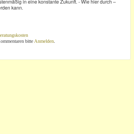
tenmäßig in eine konstante Zukunft. - Wie hier durch –
erden kann.
eratungskosten
osten!
ommentaren bitte
Anmelden
.