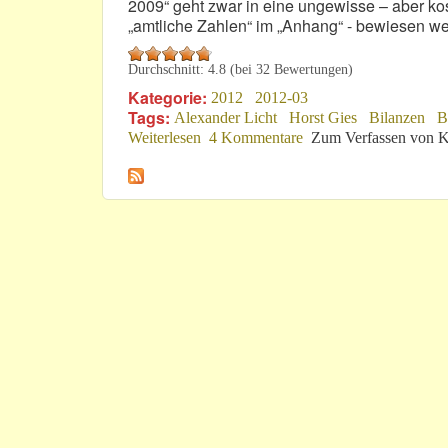
2009“ geht zwar in eine ungewisse – aber kos
„amtliche Zahlen“ im „Anhang“ - bewiesen w
Durchschnitt:
4.8
(bei
32
Bewertungen)
Kategorie:
2012
2012-03
Tags:
Alexander Licht
Horst Gies
Bilanzen
B
Weiterlesen
über Kleine Anfrage beweist: Große K
4 Kommentare
Zum Verfassen von K