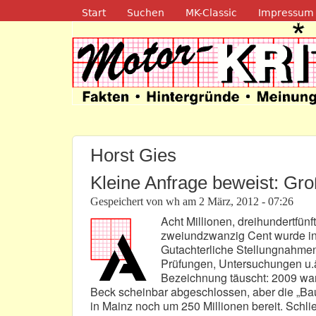
Navigation
Start
Suchen
MK-Classic
Impressum
Motor-Kritik.d
Horst Gies
Kleine Anfrage beweist: Gr
Gespeichert von
wh
am
2 März, 2012 - 07:26
Acht Millionen, dreihundertfü
zweiundzwanzig Cent wurde in
Gutachterliche Stellungnahme
Prüfungen, Untersuchungen u.ä
Bezeichnung täuscht: 2009 war
Beck scheinbar abgeschlossen, aber die „Bau
in Mainz noch um 250 Millionen bereit. Schl