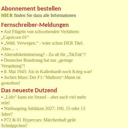
Abonnement bestellen
HIER
finden Sie dazu alle Informationen
Fernschreiber-Meldungen
•
Auf Flügeln von schwebenden Verfahren:
„Capricorn 01“
•
„Wild. Verwegen.“ - wäre schon DER Titel.
Aber… -
•
Altersdiskriminierung? - Zu alt für „TikTok“?
•
Deutscher Bundestag hat nur „geringe
Verspätung“!
•
8. Mai 1945: Als in Kallenhardt noch Krieg war!
•
Jochen Mass: Der F1-“Malboro“-Mann ist
gestorben!
Das neueste Dutzend
•
„Lido“ kann ein Strand – aber auch viel mehr
sein!
•
Nürburgring Jubiläum 2027: 100, 15 oder 13
Jahre?
•
P72 & 01 Hypercars: Märchenhaft geile
Schnäppchen?