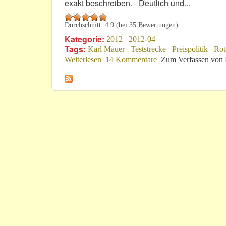
exakt beschreiben. - Deutlich und...
Durchschnitt:
4.9
(bei
35
Bewertungen)
Kategorie:
2012
2012-04
Tags:
Karl Mauer
Teststrecke
Preispolitik
Rot
Weiterlesen
über VLN: Ganz ernsthaft!
14 Kommentare
Zum Verfassen von