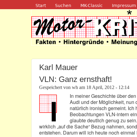
Navigation
Start
Suchen
MK-Classic
Impressum
Motor-Kritik.d
Karl Mauer
VLN: Ganz ernsthaft!
Gespeichert von
wh
am
18 April, 2012 - 12:14
In meiner Geschichte über den
Audi und der Möglichkeit, nun 
natürlich ironisch gemeint. Ic
Beobachtungen VLN-intern ein
glaubte deutlich genug zu sei
wirklich „auf die Sache“ Bezug nahmen, sond
entstehen. Darum will ich heute noch einmal D