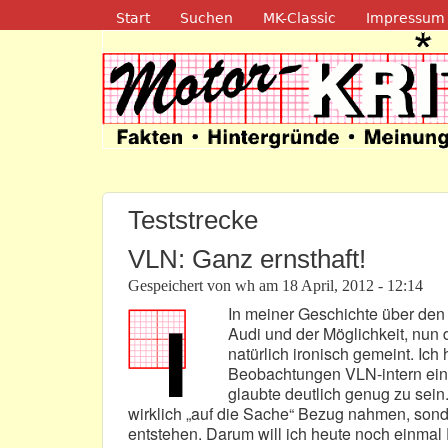
Navigation
Start
Suchen
MK-Classic
Impressum
Motor-Kritik.d
Teststrecke
VLN: Ganz ernsthaft!
Gespeichert von
wh
am
18 April, 2012 - 12:14
In meiner Geschichte über den
Audi und der Möglichkeit, nun 
natürlich ironisch gemeint. Ic
Beobachtungen VLN-intern ein
glaubte deutlich genug zu sei
wirklich „auf die Sache“ Bezug nahmen, sond
entstehen. Darum will ich heute noch einmal D