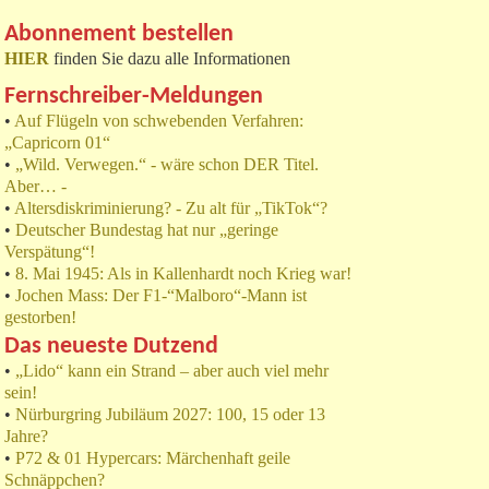
Abonnement bestellen
HIER
finden Sie dazu alle Informationen
Fernschreiber-Meldungen
•
Auf Flügeln von schwebenden Verfahren:
„Capricorn 01“
•
„Wild. Verwegen.“ - wäre schon DER Titel.
Aber… -
•
Altersdiskriminierung? - Zu alt für „TikTok“?
•
Deutscher Bundestag hat nur „geringe
Verspätung“!
•
8. Mai 1945: Als in Kallenhardt noch Krieg war!
•
Jochen Mass: Der F1-“Malboro“-Mann ist
gestorben!
Das neueste Dutzend
•
„Lido“ kann ein Strand – aber auch viel mehr
sein!
•
Nürburgring Jubiläum 2027: 100, 15 oder 13
Jahre?
•
P72 & 01 Hypercars: Märchenhaft geile
Schnäppchen?