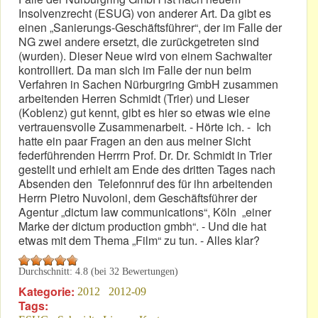
Insolvenzrecht (ESUG) von anderer Art. Da gibt es
einen „Sanierungs-Geschäftsführer“, der im Falle der
NG zwei andere ersetzt, die zurückgetreten sind
(wurden). Dieser Neue wird von einem Sachwalter
kontrolliert. Da man sich im Falle der nun beim
Verfahren in Sachen Nürburgring GmbH zusammen
arbeitenden Herren Schmidt (Trier) und Lieser
(Koblenz) gut kennt, gibt es hier so etwas wie eine
vertrauensvolle Zusammenarbeit. - Hörte ich. - Ich
hatte ein paar Fragen an den aus meiner Sicht
federführenden Herrrn Prof. Dr. Dr. Schmidt in Trier
gestellt und erhielt am Ende des dritten Tages nach
Absenden den Telefonnruf des für ihn arbeitenden
Herrn Pietro Nuvoloni, dem Geschäftsführer der
Agentur „dictum law communications“, Köln „einer
Marke der dictum production gmbh“. - Und die hat
etwas mit dem Thema „Film“ zu tun. - Alles klar?
Durchschnitt:
4.8
(bei
32
Bewertungen)
Kategorie:
2012
2012-09
Tags: