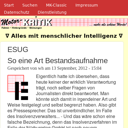
Navigation
Direkt zum Inhalt
Start
Suchen
MK-Classic
Impressum
Datenschutz
Dienstleistung
Motor-Kritik.de
∇ Alles mit menschlicher Intelligenz ∇
ESUG
So eine Art Bestandsaufnahme
Gespeichert von
wh
am
13 September, 2012 - 15:04
Eigentlich hatte ich übersehen, dass
heute keiner der wirklich Verantwortung
trägt, noch selber Fragen von
Journalisten direkt beantwortet. Man
könnte sich damit in irgendeiner Art und
Weise festgelegt und selbst begrenzt haben. Also gibt
es Pressesprecher. Das ist unverbindlicher. Im Falle
des Insolvenzverwalters... - Und das wäre schon eine
falsche Bezeichnung, denn das Insolvenzverfahren im
Falle der Nürburgring GmbH ist nach neuem