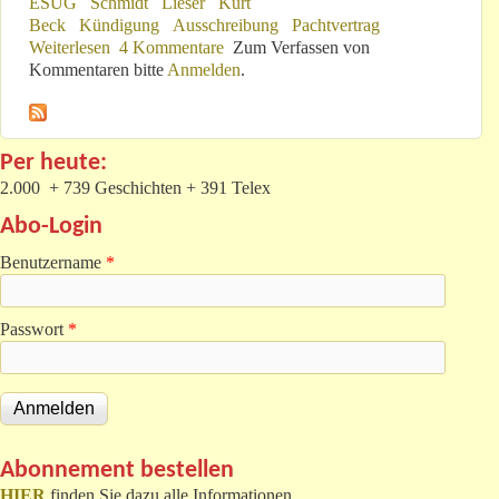
ESUG
Schmidt
Lieser
Kurt
Beck
Kündigung
Ausschreibung
Pachtvertrag
Weiterlesen
über So eine Art Bestandsaufnahme
4 Kommentare
Zum Verfassen von
Kommentaren bitte
Anmelden
.
Per heute:
2.000 + 739 Geschichten + 391 Telex
Abo-Login
Benutzername
*
Passwort
*
Abonnement bestellen
HIER
finden Sie dazu alle Informationen