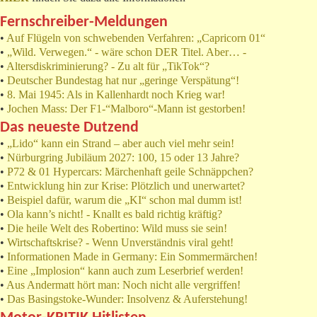
Fernschreiber-Meldungen
•
Auf Flügeln von schwebenden Verfahren: „Capricorn 01“
•
„Wild. Verwegen.“ - wäre schon DER Titel. Aber… -
•
Altersdiskriminierung? - Zu alt für „TikTok“?
•
Deutscher Bundestag hat nur „geringe Verspätung“!
•
8. Mai 1945: Als in Kallenhardt noch Krieg war!
•
Jochen Mass: Der F1-“Malboro“-Mann ist gestorben!
Das neueste Dutzend
•
„Lido“ kann ein Strand – aber auch viel mehr sein!
•
Nürburgring Jubiläum 2027: 100, 15 oder 13 Jahre?
•
P72 & 01 Hypercars: Märchenhaft geile Schnäppchen?
•
Entwicklung hin zur Krise: Plötzlich und unerwartet?
•
Beispiel dafür, warum die „KI“ schon mal dumm ist!
•
Ola kann’s nicht! - Knallt es bald richtig kräftig?
•
Die heile Welt des Robertino: Wild muss sie sein!
•
Wirtschaftskrise? - Wenn Unverständnis viral geht!
•
Informationen Made in Germany: Ein Sommermärchen!
•
Eine „Implosion“ kann auch zum Leserbrief werden!
•
Aus Andermatt hört man: Noch nicht alle vergriffen!
•
Das Basingstoke-Wunder: Insolvenz & Auferstehung!