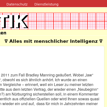
Direkt zum Inhalt
Datenschutz
Dienstleistung
e
∇ Alles mit menschlicher Intelligenz ∇
 2011 zum Fall Bradley Manning geäußert. Wobei „law“
“, obwohl es sich ähnlich anhört. Ich wurde an einen
 Vergleiche – erinnert, weil ein Leser zu meiner letzten
itte aus dem letzten Vertrag, der wieder einen „Neubeginn“
h?) am Nürburgring sicherstellen soll, in einem Kommentar
entlich aus offiziellen Quellen oder wird Ihnen sowas quasi
nn wieder ein und auf, dass für mich in Jahrzehnten meiner