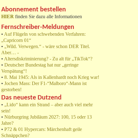
Abonnement bestellen
HIER
finden Sie dazu alle Informationen
Fernschreiber-Meldungen
•
Auf Flügeln von schwebenden Verfahren:
„Capricorn 01“
•
„Wild. Verwegen.“ - wäre schon DER Titel.
Aber… -
•
Altersdiskriminierung? - Zu alt für „TikTok“?
•
Deutscher Bundestag hat nur „geringe
Verspätung“!
•
8. Mai 1945: Als in Kallenhardt noch Krieg war!
•
Jochen Mass: Der F1-“Malboro“-Mann ist
gestorben!
Das neueste Dutzend
•
„Lido“ kann ein Strand – aber auch viel mehr
sein!
•
Nürburgring Jubiläum 2027: 100, 15 oder 13
Jahre?
•
P72 & 01 Hypercars: Märchenhaft geile
Schnäppchen?