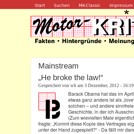
Navigation
Start
Suchen
MK-Classic
Impressum
Motor-Kritik.d
Mainstream
„He broke the law!“
Gespeichert von
wh
am
3 Dezember, 2012 - 16:19
Barack Obama hat das im April
etwas ganz anders ist als „love
solchen – und andere sinnfreien
Geschichte, in der ich Ausschn
(Zum wievielten Male eigentlic
fragte: „Kommt diese Kopie des Vertrages eig
unter der Hand zugespielt?“ - Da fällt mir da