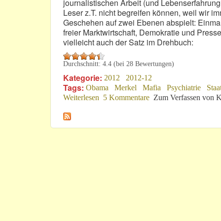
journalistischen Arbeit (und Lebenserfahrung
Leser z.T. nicht begreifen können, weil wir i
Geschehen auf zwei Ebenen abspielt: Einmal 
freier Marktwirtschaft, Demokratie und Presse
vielleicht auch der Satz im Drehbuch:
Durchschnitt:
4.4
(bei
28
Bewertungen)
Kategorie:
2012
2012-12
Tags:
Obama
Merkel
Mafia
Psychiatrie
Staa
Weiterlesen
über „He broke the law!“
5 Kommentare
Zum Verfassen von K